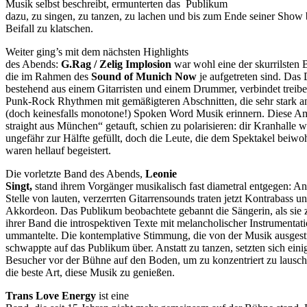
Musik selbst beschreibt, ermunterten das Publikum
dazu, zu singen, zu tanzen, zu lachen und bis zum Ende seiner Show b
Beifall zu klatschen.
Weiter ging’s mit dem nächsten Highlights
des Abends:
G.Rag / Zelig Implosion
war wohl eine der skurrilsten 
die im Rahmen des
Sound of Munich Now
je aufgetreten sind. Das
bestehend aus einem Gitarristen und einem Drummer, verbindet treib
Punk-Rock Rhythmen mit gemäßigteren Abschnitten, die sehr stark an
(doch keinesfalls monotone!) Spoken Word Musik erinnern. Diese
Am
straight aus München“ getauft, schien zu polarisieren: dir Kranhalle w
ungefähr zur Hälfte gefüllt, doch die Leute, die dem Spektakel beiwo
waren hellauf begeistert.
Die vorletzte Band des Abends,
Leonie
Singt,
stand ihrem Vorgänger musikalisch fast diametral entgegen: An
Stelle von lauten, verzerrten Gitarrensounds traten jetzt Kontrabass u
Akkordeon. Das Publikum beobachtete gebannt die Sängerin, als sie
ihrer Band die introspektiven Texte mit melancholischer Instrumentat
ummantelte. Die kontemplative Stimmung, die von der Musik ausgest
schwappte auf das Publikum über. Anstatt zu tanzen, setzten sich eini
Besucher vor der Bühne auf den Boden, um zu konzentriert zu lausche
die beste Art, diese Musik zu genießen.
Trans Love Energy
ist eine