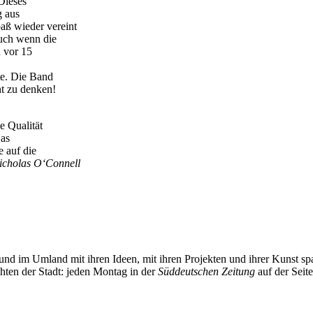
Dieses
g aus
aß wieder vereint
auch wenn die
h vor 15
zte. Die Band
t zu denken!
e Qualität
Das
e auf die
icholas O‘Connell
und im Umland mit ihren Ideen, mit ihren Projekten und ihrer Kunst 
chten der Stadt: jeden Montag in der
Süddeutschen Zeitung
auf der Seit