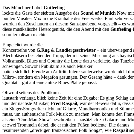
Das Münchner Label
Gutfeeling
lockte die Gäste der siebten Ausgabe des
Sound of Munich Now
mit
bunten Musiker-Mix in die Kranhalle des Feierwerks. Fünf sehr vers
wurden den Zuschauern an diesem Samstagabend vorgestellt – es wa
diese musikalische Heterogenität, die den Abend mit den
Gutfeeling
-
so unterhaltsam machte.
Eingeleitet wurde die
Konzertreihe von
G.Rag & Landlergeschwister
– ein überwiegend 
Blechbläsern bestehender Trupp, der mit seiner Mischung aus bayrisc
Volksmusik, Blues und Country die Leute dazu verleitete, das Tanzbe
schwingen. Sowohl Publikum als auch Musiker
hatten sichtlich Freude am Auftritt. Interessanterweise wurde nicht du
Mikro-, sondern ein Megafon gesungen. Der Gesang hätte – dank der
Qualität – gut auf eine antike Blues-Platte gepasst.
Obwohl seitens des Publikums
lautstark verlangt, blieb keine Zeit für eine Zugabe: Es ging Schlag a
und der nächste Musiker,
Fred Raspail
, war der Beweis dafür, dass s
ein Singer-Songwriter nicht auf Gitarre, Mundharmonika und Stimm
muss, um authentische Folk Musik zu machen. Man könnte den Fran
als eine ‘One-Man-Show’ beschreiben – zusätzlich zu Gitarre und M
er zwei Trommeln dabei, die er mit den Füßen bediente. Die daraus
resultierenden „dreckigen französischen Folk Songs“, wie
Raspail
se