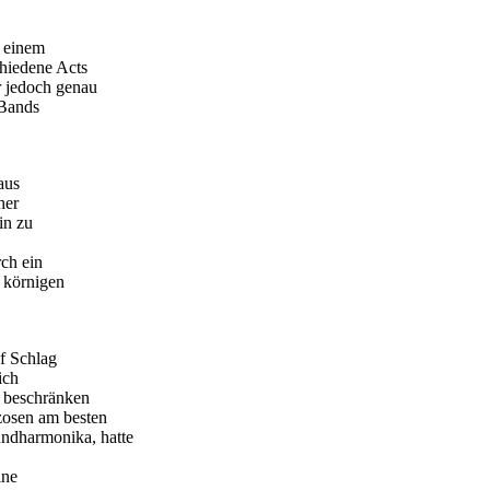
 einem
chiedene Acts
r jedoch genau
Bands
aus
her
in zu
rch ein
 körnigen
uf Schlag
ich
e beschränken
zosen am besten
undharmonika, hatte
ine