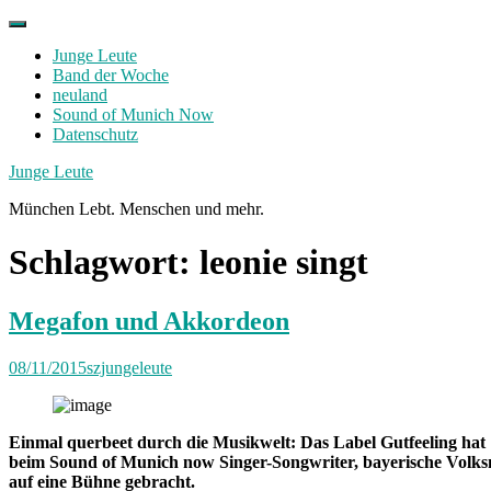
Skip
to
Junge Leute
content
Band der Woche
neuland
Sound of Munich Now
Datenschutz
Facebook
Twitter
Instagram
Junge Leute
München Lebt. Menschen und mehr.
Schlagwort:
leonie singt
Megafon und Akkordeon
08/11/2015
szjungeleute
Einmal querbeet durch die Musikwelt: Das Label Gutfeeling hat
beim Sound of Munich now Singer-Songwriter, bayerische Vol
auf eine Bühne gebracht.