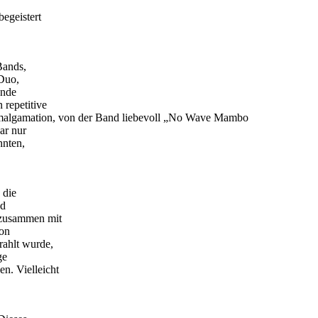
egeistert
Bands,
 Duo,
ende
 repetitive
algamation, von der Band liebevoll „No Wave Mambo
ar nur
hnten,
 die
nd
 zusammen mit
ion
rahlt wurde,
ge
n. Vielleicht