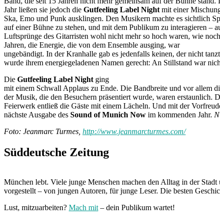
Band, die seit 15 Jahren nicht mehr gemeinsam auf der Bühne stand. 
Jahr ließen sie jedoch die
Gutfeeling Label Night
mit einer Mischun
Ska, Emo und Punk ausklingen. Den Musikern machte es sichtlich Sp
auf einer Bühne zu stehen, und mit dem Publikum zu interagieren – 
Luftsprünge des Gitarristen wohl nicht mehr so hoch waren, wie noc
Jahren, die Energie, die von dem Ensemble ausging, war
ungebändigt. In der Kranhalle gab es jedenfalls keinen, der nicht tan
wurde ihrem energiegeladenen Namen gerecht: An Stillstand war nich
Die
Gutfeeling Label Night
ging
mit einem Schwall Applaus zu Ende. Die Bandbreite und vor allem di
der Musik, die den Besuchern präsentiert wurde, waren erstaunlich. 
Feierwerk entließ die Gäste mit einem Lächeln. Und mit der Vorfreud
nächste Ausgabe des
Sound of Munich Now
im kommenden Jahr.
N
Foto: Jeanmarc Turmes,
http://www.jeanmarcturmes.com/
Süddeutsche Zeitung
München lebt. Viele junge Menschen machen den Alltag in der Stadt 
vorgestellt – von jungen Autoren, für junge Leser. Die besten Geschi
Lust, mitzuarbeiten?
Mach mit
– dein Publikum wartet!