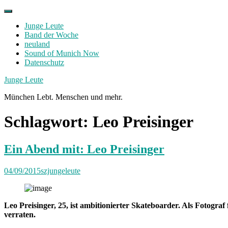
Skip
to
Junge Leute
content
Band der Woche
neuland
Sound of Munich Now
Datenschutz
Facebook
Twitter
Instagram
Junge Leute
München Lebt. Menschen und mehr.
Schlagwort:
Leo Preisinger
Ein Abend mit: Leo Preisinger
04/09/2015
szjungeleute
Leo Preisinger, 25, ist ambitionierter Skateboarder. Als Fotogr
verraten.