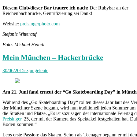
Diesem Club/dieser Bar trauere ich nach:
Der Rubybar an der
Reichenbachbrücke, Gentrifizierung sei Dank!
Website:
preisingerphoto.com
Stefanie Witterauf
Foto: Michael Heindl
Mein München – Hackerbrücke
30/06/2015
szjungeleute
Am 21. Juni fand erneut der “Go Skateboarding Day” in München st
Während des „Go Skateboarding Day“ rollten dieses Jahr laut des Ve
der Münchner Szene begann, wird nun traditionell jeden Sommer am 21.
die Straßen und Plätze. „Es ist sozusagen der internationale Feiertag
Preisinger
, 25, der mit der Kamera das Spektakel festgehalten hat. Dab
Boden kommen.“
Leos erste Passion: das Skaten. Schon als Teenager begann er mit dem