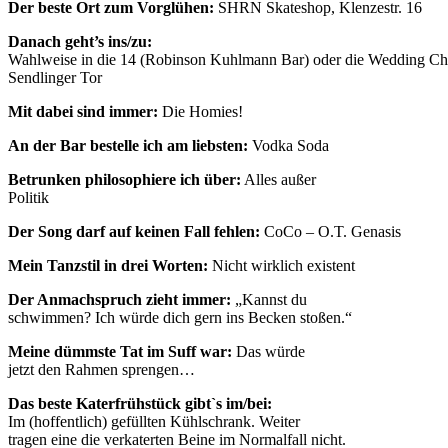
Der beste Ort zum Vorglühen:
SHRN Skateshop, Klenzestr. 16
Danach geht’s ins/zu:
Wahlweise in die 14 (Robinson Kuhlmann Bar) oder die Wedding C
Sendlinger Tor
Mit dabei sind immer:
Die Homies!
An der Bar bestelle ich am liebsten:
Vodka Soda
Betrunken philosophiere ich über:
Alles außer
Politik
Der Song darf auf keinen Fall fehlen:
CoCo – O.T. Genasis
Mein Tanzstil in drei Worten:
Nicht wirklich existent
Der Anmachspruch zieht immer:
„Kannst du
schwimmen? Ich würde dich gern ins Becken stoßen.“
Meine dümmste Tat im Suff war:
Das würde
jetzt den Rahmen sprengen…
Das beste Katerfrühstück gibt`s im/bei:
Im (hoffentlich) gefüllten Kühlschrank. Weiter
tragen eine die verkaterten Beine im Normalfall nicht.