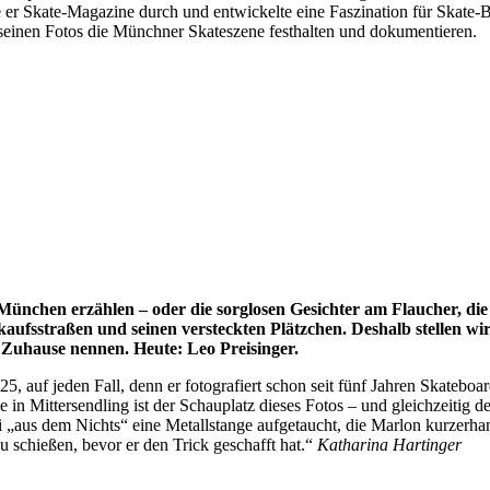
e er Skate-Magazine durch und entwickelte eine Faszination für Skate-B
 seinen Fotos die Münchner Skateszene festhalten und dokumentieren.
 München erzählen – oder die sorglosen Gesichter am Flaucher, die s
nkaufsstraßen und seinen versteckten Plätzchen. Deshalb stellen w
Zuhause nennen. Heute: Leo Preisinger.
, auf jeden Fall, denn er fotografiert schon seit fünf Jahren Skateboa
 in Mittersendling ist der Schauplatz dieses Fotos – und gleichzeitig
 „aus dem Nichts“ eine Metallstange aufgetaucht, die Marlon kurzerhan
u schießen, bevor er den Trick geschafft hat.“
Katharina Hartinger