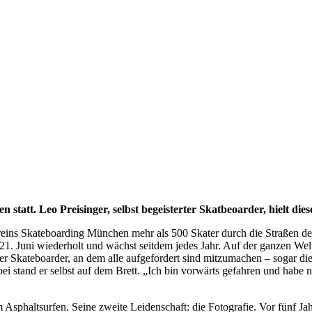
att. Leo Preisinger, selbst begeisterter Skatbeoarder, hielt dieses
reins Skateboarding München mehr als 500 Skater durch die Straßen der
 Juni wiederholt und wächst seitdem jedes Jahr. Auf der ganzen Welt t
 der Skateboarder, an dem alle aufgefordert sind mitzumachen – sogar die
ei stand er selbst auf dem Brett. „Ich bin vorwärts gefahren und habe n
 Asphaltsurfen. Seine zweite Leidenschaft: die Fotografie. Vor fünf Ja