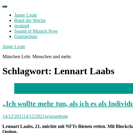
Skip
to
Junge Leute
content
Band der Woche
neuland
Sound of Munich Now
Datenschutz
Facebook
Twitter
Instagram
Junge Leute
München Lebt. Menschen und mehr.
Schlagwort:
Lennart Laabs
Foto: Florian Peljak
„Ich wollte mehr tun, als ich es als Indiv
14/12/2021
14/12/2021
szjungeleute
Lennart Laabs, 21, möchte mit NFTs Bienen retten. Mit Blockchai
Option.