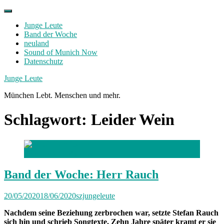
Skip
to
Junge Leute
content
Band der Woche
neuland
Sound of Munich Now
Datenschutz
Facebook
Twitter
Instagram
Junge Leute
München Lebt. Menschen und mehr.
Schlagwort:
Leider Wein
Foto: Lorenz Mylonas
Band der Woche: Herr Rauch
20/05/2020
18/06/2020
szjungeleute
Nachdem seine Beziehung zerbrochen war, setzte Stefan Rauch
sich hin und schrieb Songtexte. Zehn Jahre später kramt er sie