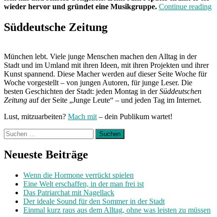
„
wieder hervor und gründet eine Musikgruppe.
Continue reading
d
W
Süddeutsche Zeitung
H
R
München lebt. Viele junge Menschen machen den Alltag in der
Stadt und im Umland mit ihren Ideen, mit ihren Projekten und ihrer
Kunst spannend. Diese Macher werden auf dieser Seite Woche für
Woche vorgestellt – von jungen Autoren, für junge Leser. Die
besten Geschichten der Stadt: jeden Montag in der
Süddeutschen
Zeitung
auf der Seite „Junge Leute“ – und jeden Tag im Internet.
Lust, mitzuarbeiten?
Mach mit
– dein Publikum wartet!
Suchen
nach:
Neueste Beiträge
Wenn die Hormone verrückt spielen
Eine Welt erschaffen, in der man frei ist
Das Patriarchat mit Nagellack
Der ideale Sound für den Sommer in der Stadt
Einmal kurz raus aus dem Alltag, ohne was leisten zu müssen