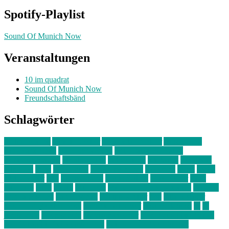
Spotify-Playlist
Sound Of Munich Now
Veranstaltungen
10 im quadrat
Sound Of Munich Now
Freundschaftsbänd
Schlagwörter
10 im Quadrat
Amelie Völker
Anastasia Trenkler
Ausstellung
bahnwärter thiel
Band der Woche
Bei Krause zu Hause
Beziehungsweise
ein abend mit
farbenladen
feierwerk
fotografie
Hip-Hop
indie
junge leute
junges münchen
Kolumne
kunst
Liebe
Lisi Wasmer
lmu
lost weekend
Louis Seibert
Max Fluder
mein
münchen
milla
musik
München
Münchens junge Kreative
neuland
ornella cosenza
Partnerschaft
Philipp Kreiter
pop
Rita Argauer
Sound Of Munich Now
Stefanie Witterauf
susanne krause
sz
sz
junge leute
szjungeleute
theresa parstorfer
Von Freitag bis Freitag
von freitag bis freitag münchen
Zeichen der Freundschaft