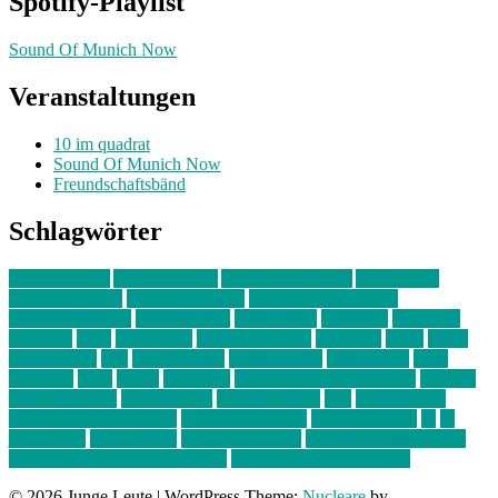
Spotify-Playlist
Sound Of Munich Now
Veranstaltungen
10 im quadrat
Sound Of Munich Now
Freundschaftsbänd
Schlagwörter
10 im Quadrat
Amelie Völker
Anastasia Trenkler
Ausstellung
bahnwärter thiel
Band der Woche
Bei Krause zu Hause
Beziehungsweise
ein abend mit
farbenladen
feierwerk
fotografie
Hip-Hop
indie
junge leute
junges münchen
Kolumne
kunst
Liebe
Lisi Wasmer
lmu
lost weekend
Louis Seibert
Max Fluder
mein
münchen
milla
musik
München
Münchens junge Kreative
neuland
ornella cosenza
Partnerschaft
Philipp Kreiter
pop
Rita Argauer
Sound Of Munich Now
Stefanie Witterauf
susanne krause
sz
sz
junge leute
szjungeleute
theresa parstorfer
Von Freitag bis Freitag
von freitag bis freitag münchen
Zeichen der Freundschaft
© 2026 Junge Leute
|
WordPress Theme:
Nucleare
by