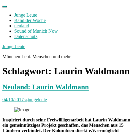
Skip
to
Junge Leute
content
Band der Woche
neuland
Sound of Munich Now
Datenschutz
Facebook
Twitter
Instagram
Junge Leute
München Lebt. Menschen und mehr.
Schlagwort:
Laurin Waldmann
Neuland: Laurin Waldmann
04/10/2017
szjungeleute
Inspiriert durch seine Freiwillligenarbeit hat Laurin Waldmann
ein gemeinnütziges Projekt geschaffen, das Menschen aus 15
Ländern verbindet. Der Kolumbien direkt e.V. ermöglicht