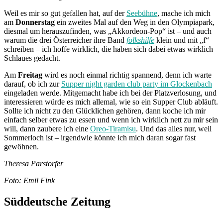
Weil es mir so gut gefallen hat, auf der
Seebühne
, mache ich mich
am
Donnerstag
ein zweites Mal auf den Weg in den Olympiapark,
diesmal um herauszufinden, was „Akkordeon-Pop“ ist – und auch
warum die drei Österreicher ihre Band
folkshilfe
klein und mit „f“
schreiben – ich hoffe wirklich, die haben sich dabei etwas wirklich
Schlaues gedacht.
Am
Freitag
wird es noch einmal richtig spannend, denn ich warte
darauf, ob ich zur
Supper night garden club party im Glockenbach
eingeladen werde. Mitgemacht habe ich bei der Platzverlosung, und
interessieren würde es mich allemal, wie so ein Supper Club abläuft.
Sollte ich nicht zu den Glücklichen gehören, dann koche ich mir
einfach selber etwas zu essen und wenn ich wirklich nett zu mir sein
will, dann zaubere ich eine
Oreo-Tiramisu
. Und das alles nur, weil
Sommerloch ist – irgendwie könnte ich mich daran sogar fast
gewöhnen.
Theresa Parstorfer
Foto: Emil Fink
Süddeutsche Zeitung