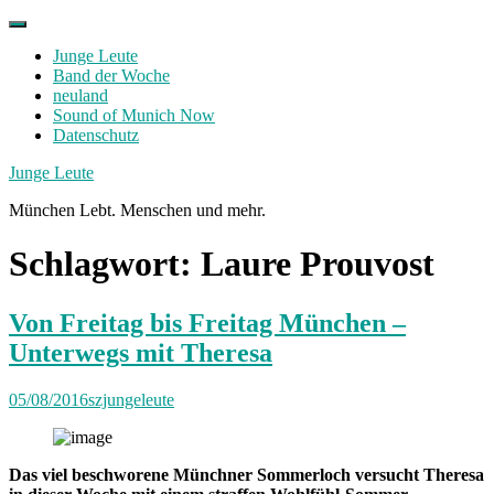
Skip
to
Junge Leute
content
Band der Woche
neuland
Sound of Munich Now
Datenschutz
Facebook
Twitter
Instagram
Junge Leute
München Lebt. Menschen und mehr.
Schlagwort:
Laure Prouvost
Von Freitag bis Freitag München –
Unterwegs mit Theresa
05/08/2016
szjungeleute
Das viel beschworene Münchner Sommerloch versucht Theresa