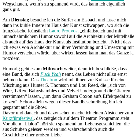
Wegschauen, wenn’s zu spannend wird, das kann ich eigentlich
ganz gut.
Am
Dienstag
besuche ich die Surfer am Eisbach und lasse mich
dann ins kühle Innere im Haus der Kunst schwappen, wo sich die
französische Künstlerin
Laure Prouvost
„einfallsreich und mit
unnachahmlichem Humor sowohl auf die Architektur der Mittelhalle
als auch auf das Haus der Kunst als Institution bezieht“. Nicht dass
ich etwas von Architektur und ihrer Verbindung und Umsetzung mit
Humor verstehen würde, aber wirken lassen kann man das Ganze ja
trotzdem.
Humorig geht es am
Mittwoch
weiter, denn ich beschließe, dass
eine Band, die sich
Fuck Yeah
nennt, das Leben nicht allzu ernst
nehmen kann. Das
Theatron
wird mit ihnen zur Kulisse für eine
Mischung aus Hunter S. Thomson und Lou Reed, die „sich von
Wire, T-Rex, Babyshambles und Velvet Underground die Gitarren
verstimmen“ lassen, „um dann Graham Coxon aufs Effektpedal zu
kotzen“. Schon allein wegen dieser Bandbeschreibung bin ich
gespannt auf die Show.
Davor und danach und dazwischen mache ich einen Abstecher zum
Kurzfilmfestival
, das zeitgleich auf dem Theatron-Programm steht.
Vor allem „Lialou“ hört sich spannend an. Lebensgeschichten, die
aus Schuhen gelesen werden und wahrscheinlich auch die
Geschichte einer großen Liebe.