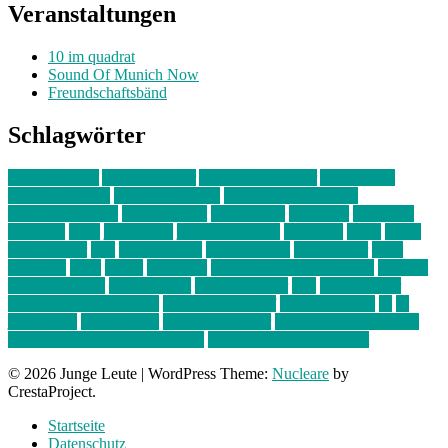
Veranstaltungen
10 im quadrat
Sound Of Munich Now
Freundschaftsbänd
Schlagwörter
10 im Quadrat
Amelie Völker
Anastasia Trenkler
Ausstellung
bahnwärter thiel
Band der Woche
Bei Krause zu Hause
Beziehungsweise
ein abend mit
farbenladen
feierwerk
fotografie
Hip-Hop
indie
junge leute
junges münchen
Kolumne
kunst
Liebe
Lisi Wasmer
lmu
lost weekend
Louis Seibert
Max Fluder
mein
münchen
milla
musik
München
Münchens junge Kreative
neuland
ornella cosenza
Partnerschaft
Philipp Kreiter
pop
Rita Argauer
Sound Of Munich Now
Stefanie Witterauf
susanne krause
sz
sz
junge leute
szjungeleute
theresa parstorfer
Von Freitag bis Freitag
von freitag bis freitag münchen
Zeichen der Freundschaft
© 2026 Junge Leute
|
WordPress Theme:
Nucleare
by
CrestaProject.
Startseite
Datenschutz