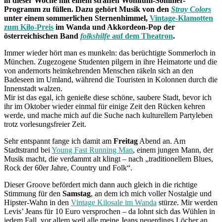
in dieser Woche mit einem straffen Wohlfühl-Sommer-
Programm zu füllen. Dazu gehört Musik von den
Stray Colors
unter einem sommerlichen Sternenhimmel,
Vintage-Klamotten
zum Kilo-Preis
im Wanda und Akkordeon-Pop der
österreichischen Band
folkshilfe
auf dem Theatron
.
Immer wieder hört man es munkeln: das berüchtigte Sommerloch in
München. Zugezogene Studenten pilgern in ihre Heimatorte und die
von andernorts heimkehrenden Menschen räkeln sich an den
Badeseen im Umland, während die Touristen in Kolonnen durch die
Innenstadt walzen.
Mir ist das egal, ich genieße diese schöne, saubere Stadt, bevor ich
ihr im Oktober wieder einmal für einige Zeit den Rücken kehren
werde, und mache mich auf die Suche nach kulturellem Partyleben
trotz vorlesungsfreier Zeit.
Sehr entspannt fange ich damit am
Freitag
Abend an. Am
Stadtstrand bei
Young Fast Running Man
, einem jungen Mann, der
Musik macht, die verdammt alt klingt – nach „traditionellem Blues,
Rock der 60er Jahre, Country und Folk“.
Dieser Groove befördert mich dann auch gleich in die richtige
Stimmung für den
Samstag
, an dem ich mich voller Nostalgie und
Hipster-Wahn in den
Vintage Kilosale im Wanda
stürze. Mir werden
Levis’ Jeans für 10 Euro versprochen – da lohnt sich das Wühlen in
jedem Fall, vor allem weil alle meine Jeans neuerdings Löcher an