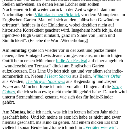
Stellen aufweisen, an denen keine Löcher sein sollten.
Noch einen Schritt weiter zurück in der Zeit wage ich dann am
Nachmittag beim
Viktorianischen Picknick
vor dem Monopterus im
Englischen Garten. Man will sich an den „hübschen Gewändern
erfreuen“, heißt es in der Einladung, wobei dezidiert nicht auf
historische Korrektheit geachtet wird. Insgeheim hoffe ich ja, dass
irgendwo Hugh Grant rumläuft, ganz im Sinne von „Sinn und
Sinnlichkeit“. (Es lebe die Wort-Wiederholung)
Am
Sonntag
spule ich wieder vor in der Zeit und packe meine
neuen, alten Vintage-Levis-Jeans von gestern aus, um im richtigen
Outfit beim ersten Münchner
Indie Air Festival
auf einer angeblich
„wunderschönen Terrasse“ direkt am Englischen Garten
aufzukreuzen. Das Line Up hört sich gut und vor allem sehr indie-
sommerlich an. Neben
I Heart Sharks
aus Berlin,
William’s Orbit
aus Weiden,
The Strayin Sparrows
aus Regensburg und
Jasper
Flynn
aus München freue ich mich vor allen Dingen auf die
Stray
Colors
, die ich schon ewig nicht mehr life gehört habe. Danach wird
unterm Sternenhimmel getanzt, wie sich das für Indie-Kinder
gehört.
Am
Montag
hole ich nach, was ich im letzten halben Jahr nicht
geschafft habe. Und ich meine es erst: ich habe es nicht und zwar
niemals geschafft, ins Kino zu gehen. Mit einem dicken Eis und
vielleicht sogar Begleitung traue ich mich in
„Verräter wie wir“
.