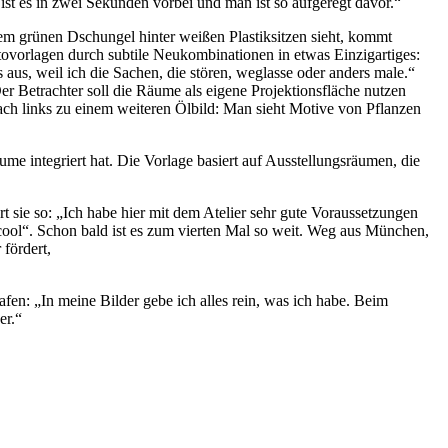
ist es in zwei Sekunden vorbei und man ist so aufgeregt davor.“
dem grünen Dschungel hinter weißen Plastiksitzen sieht, kommt
otovorlagen durch subtile Neukombinationen in etwas Einzigartiges:
aus, weil ich die Sachen, die stören, weglasse oder anders male.“
Der Betrachter soll die Räume als eigene Projektionsfläche nutzen
ach links zu einem weiteren Ölbild: Man sieht Motive von Pflanzen
e integriert hat. Die Vorlage basiert auf Ausstellungsräumen, die
 sie so: „Ich habe hier mit dem Atelier sehr gute Voraussetzungen
cool“. Schon bald ist es zum vierten Mal so weit. Weg aus München,
fördert,
n: „In meine Bilder gebe ich alles rein, was ich habe. Beim
er.“