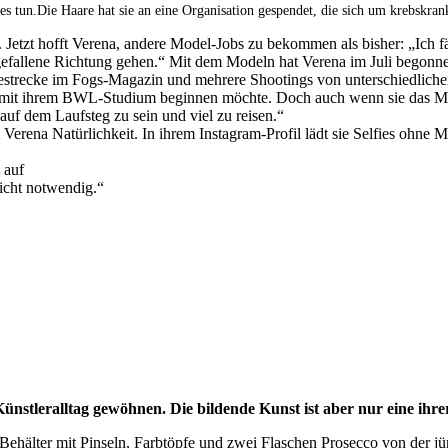
tes tun.Die Haare hat sie an eine Organisation gespendet, die sich um krebskr
t. Jetzt hofft Verena, andere Model-Jobs zu bekommen als bisher: „Ich 
usgefallene Richtung gehen.“ Mit dem Modeln hat Verena im Juli begon
estrecke im Fogs-Magazin und mehrere Shootings von unterschiedliche
 mit ihrem BWL-Studium beginnen möchte. Doch auch wenn sie das Model
uf dem Laufsteg zu sein und viel zu reisen.“
t Verena Natürlichkeit. In ihrem Instagram-Profil lädt sie Selfies ohne
 auf
nicht notwendig.“
tleralltag gewöhnen. Die bildende Kunst ist aber nur eine ihrer K
hälter mit Pinseln, Farbtöpfe und zwei Flaschen Prosecco von der jüngs