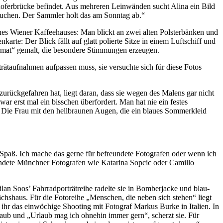
hoferbrücke befindet. Aus mehreren Leinwänden sucht Alina ein Bild
ussuchen. Der Sammler holt das am Sonntag ab.“
nes Wiener Kaffeehauses: Man blickt an zwei alten Polsterbänken und
arte: Der Blick fällt auf glatt polierte Sitze in einem Luftschiff und
ormat“ gemalt, die besondere Stimmungen erzeugen.
trätaufnahmen aufpassen muss, sie versuchte sich für diese Fotos
ückgefahren hat, liegt daran, dass sie wegen des Malens gar nicht
war erst mal ein bisschen überfordert. Man hat nie ein festes
ar. Die Frau mit den hellbraunen Augen, die ein blaues Sommerkleid
r Spaß. Ich mache das gerne für befreundete Fotografen oder wenn ich
reundete Münchner Fotografen wie Katarina Sopcic oder Camillo
lan Soos’ Fahrradporträtreihe radelte sie in Bomberjacke und blau-
chshaus. Für die Fotoreihe „Menschen, die neben sich stehen“ liegt
hr das einwöchige Shooting mit Fotograf Markus Burke in Italien. In
laub und „Urlaub mag ich ohnehin immer gern“, scherzt sie. Für