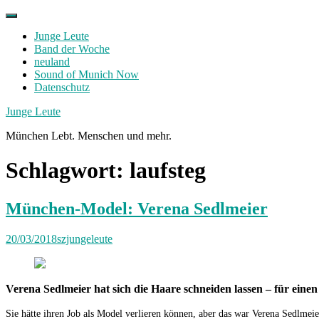
Skip
to
Junge Leute
content
Band der Woche
neuland
Sound of Munich Now
Datenschutz
Facebook
Twitter
Instagram
Junge Leute
München Lebt. Menschen und mehr.
Schlagwort:
laufsteg
München-Model: Verena Sedlmeier
20/03/2018
szjungeleute
Verena Sedlmeier hat sich die Haare schneiden lassen – für einen
Sie hätte ihren Job als Model verlieren können, aber das war Verena Sedlmeie