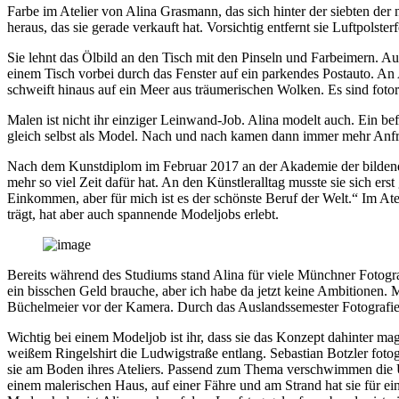
Farbe im Atelier von Alina Grasmann, das sich hinter der siebten d
heraus, das sie gerade verkauft hat. Vorsichtig entfernt sie Luftpols
Sie lehnt das Ölbild an den Tisch mit den Pinseln und Farbeimern. 
einem Tisch vorbei durch das Fenster auf ein parkendes Postauto. An Al
schweift hinaus auf ein Meer aus träumerischen Wolken. Es sind foto
Malen ist nicht ihr einziger Leinwand-Job. Alina modelt auch. Ein bef
gleich selbst als Model. Nach und nach kamen dann immer mehr Anf
Nach dem Kunstdiplom im Februar 2017 an der Akademie der bildenden
mehr so viel Zeit dafür hat. An den Künstleralltag musste sie sich ers
Einkommen, aber für mich ist es der schönste Beruf der Welt.“ Im Atel
trägt, hat aber auch spannende Modeljobs erlebt.
Bereits während des Studiums stand Alina für viele Münchner Fotograf
ein bisschen Geld brauche, aber ich habe da jetzt keine Ambitionen. 
Büchelmeier vor der Kamera. Durch das Auslandssemester Fotografie 
Wichtig bei einem Modeljob ist ihr, dass sie das Konzept dahinter ma
weißem Ringelshirt die Ludwigstraße entlang. Sebastian Botzler foto
sie am Boden ihres Ateliers. Passend zum Thema verschwimmen die Um
einem malerischen Haus, auf einer Fähre und am Strand hat sie für e