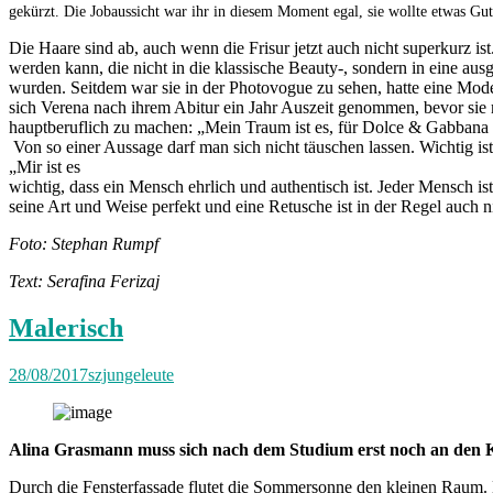
gekürzt. Die Jobaussicht war ihr in diesem Moment egal, sie wollte etwas Gu
Die Haare sind ab, auch wenn die Frisur jetzt auch nicht superkurz is
werden kann, die nicht in die klassische Beauty-, sondern in eine a
wurden. Seitdem war sie in der Photovogue zu sehen, hatte eine Mod
sich Verena nach ihrem Abitur ein Jahr Auszeit genommen, bevor sie
hauptberuflich zu machen: „Mein Traum ist es, für Dolce & Gabbana a
Von so einer Aussage darf man sich nicht täuschen lassen. Wichtig is
„Mir ist es
wichtig, dass ein Mensch ehrlich und authentisch ist. Jeder Mensch ist
seine Art und Weise perfekt und eine Retusche ist in der Regel auch 
Foto: Stephan Rumpf
Text: Serafina Ferizaj
Malerisch
28/08/2017
szjungeleute
Alina Grasmann muss sich nach dem Studium erst noch an den Küns
Durch die Fensterfassade flutet die Sommersonne den kleinen Raum. Be