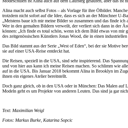
Modeschulen ist Alina auch auf dem Laufsteg gelaufen, aber das ist n
Alina macht auch selbst Fotos – als Vorlage für ihre Ölbilder. Manc
trotzdem nicht sofort auf die Idee, dass es sich an der Münchner U-B
„Meistens baue ich mir meine Bilder so zusammen und das finde ich a
Wer in den gemalten Bildern verweilt, der verliert sich dann in der Ä
können: „Ich finde es total schön, wenn ich dem Bild etwas von mir 
des zeitgenössischen Künstlers Jonas Wood, die in einen industriellen
Das Bild stammt aus der Serie „West of Eden“, bei der sie Motive be
sie auf einer USA-Reise entdeckt hat.
Die Reisen, speziell in die USA, sind sehr inspirierend. Das Spannu
und von hier aus kann ich meine Reisen machen. So schlimm wie alle 
auf in die USA. Bis Januar 2018 bekommt Alina in Brooklyn im Zuge
ihnen ein eigenes Atelier bereitstellt.
Doch ganz gleich, ob in den USA oder in München: Das Malen auf Lei
Modeln geht es um Projekte von anderen Leuten. Das sind ja gar nicht
Text: Maximilian Weigl
Fotos: Markus Burke, Katarina Sopcic