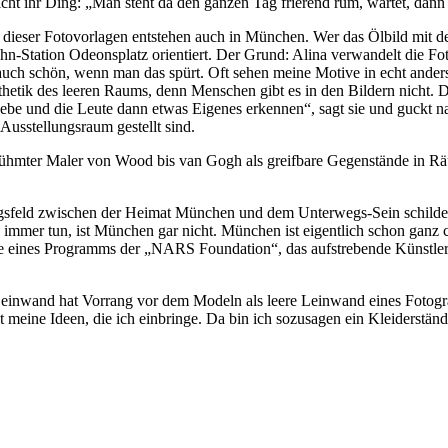
icht ihr Ding: „Man steht da den ganzen Tag frierend rum, wartet, dann 
he dieser Fotovorlagen entstehen auch in München. Wer das Ölbild mit 
ahn-Station Odeonsplatz orientiert. Der Grund: Alina verwandelt die F
uch schön, wenn man das spürt. Oft sehen meine Motive in echt anders 
sthetik des leeren Raums, denn Menschen gibt es in den Bildern nicht. 
gebe und die Leute dann etwas Eigenes erkennen“, sagt sie und guckt n
 Ausstellungsraum gestellt sind.
rühmter Maler von Wood bis van Gogh als greifbare Gegenstände in Räum
ngsfeld zwischen der Heimat München und dem Unterwegs-Sein schildert
immer tun, ist München gar nicht. München ist eigentlich schon ganz 
 eines Programms der „NARS Foundation“, das aufstrebende Künstler 
nwand hat Vorrang vor dem Modeln als leere Leinwand eines Fotografe
 meine Ideen, die ich einbringe. Da bin ich sozusagen ein Kleiderständ