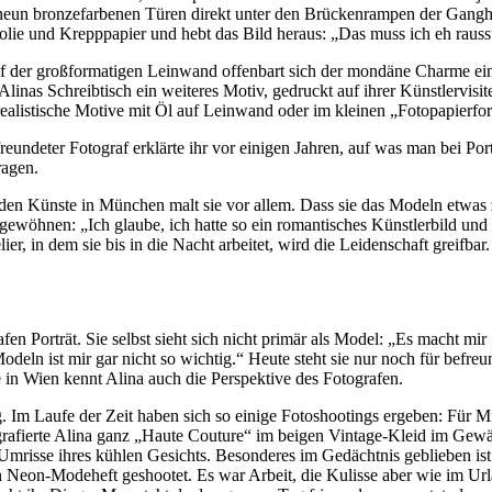
er neun bronzefarbenen Türen direkt unter den Brückenrampen der Gang
terfolie und Krepppapier und hebt das Bild heraus: „Das muss ich eh ra
Auf der großformatigen Leinwand offenbart sich der mondäne Charme ei
inas Schreibtisch ein weiteres Motiv, gedruckt auf ihrer Künstlervisitenk
realistische Motive mit Öl auf Leinwand oder im kleinen „Fotopapierf
reundeter Fotograf erklärte ihr vor einigen Jahren, auf was man bei Por
ragen.
 Künste in München malt sie vor allem. Dass sie das Modeln etwas zur
t gewöhnen: „Ich glaube, ich hatte so ein romantisches Künstlerbild und 
ier, in dem sie bis in die Nacht arbeitet, wird die Leidenschaft greifb
en Porträt. Sie selbst sieht sich nicht primär als Model: „Es macht mi
Modeln ist mir gar nicht so wichtig.“ Heute steht sie nur noch für bef
in Wien kennt Alina auch die Perspektive des Fotografen.
g. Im Laufe der Zeit haben sich so einige Fotoshootings ergeben: Für Mi
grafierte Alina ganz „Haute Couture“ im beigen Vintage-Kleid im Gewä
risse ihres kühlen Gesichts. Besonderes im Gedächtnis geblieben ist i
in Neon-Modeheft geshootet. Es war Arbeit, die Kulisse aber wie im Ur