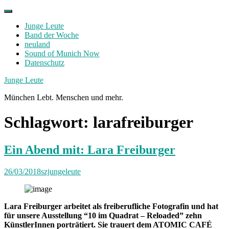
Skip
to
Junge Leute
content
Band der Woche
neuland
Sound of Munich Now
Datenschutz
Facebook
Twitter
Instagram
Junge Leute
München Lebt. Menschen und mehr.
Schlagwort:
larafreiburger
Ein Abend mit: Lara Freiburger
26/03/2018
szjungeleute
Lara Freiburger arbeitet als freiberufliche Fotografin und hat
für unsere Ausstellung “10 im Quadrat – Reloaded” zehn
KünstlerInnen porträtiert. Sie trauert dem ATOMIC CAFÉ