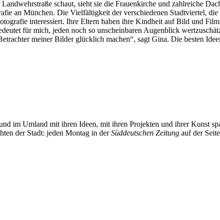
Landwehrstraße schaut, sieht sie die Frauenkirche und zahlreiche Dac
rafie an München. Die Vielfältigkeit der verschiedenen Stadtviertel, di
ografie interessiert. Ihre Eltern haben ihre Kindheit auf Bild und Film
bedeutet für mich, jeden noch so unscheinbaren Augenblick wertzuschätze
Betrachter meiner Bilder glücklich machen“, sagt Gina. Die besten Ide
und im Umland mit ihren Ideen, mit ihren Projekten und ihrer Kunst 
chten der Stadt: jeden Montag in der
Süddeutschen Zeitung
auf der Seit