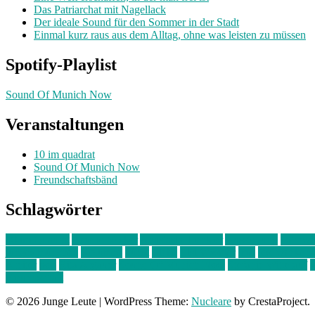
Das Patriarchat mit Nagellack
Der ideale Sound für den Sommer in der Stadt
Einmal kurz raus aus dem Alltag, ohne was leisten zu müssen
Spotify-Playlist
Sound Of Munich Now
Veranstaltungen
10 im quadrat
Sound Of Munich Now
Freundschaftsbänd
Schlagwörter
10 im Quadrat
Amelie Völker
Anastasia Trenkler
Ausstellung
bahnwär
junges münchen
Kolumne
kunst
Liebe
Lisi Wasmer
lmu
lost weeken
Kreiter
pop
Rita Argauer
Sound Of Munich Now
Stefanie Witterauf
s
Freundschaft
© 2026 Junge Leute
|
WordPress Theme:
Nucleare
by CrestaProject.