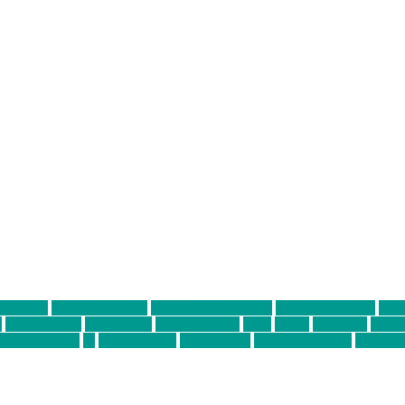
ter thiel
Band der Woche
Bei Krause zu Hause
Beziehungsweise
ein 
d
Louis Seibert
Max Fluder
mein münchen
milla
musik
München
Münch
usanne krause
sz
sz junge leute
szjungeleute
theresa parstorfer
Von Frei