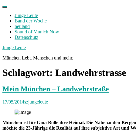
Skip
to
Junge Leute
content
Band der Woche
neuland
Sound of Munich Now
Datenschutz
Facebook
Twitter
Instagram
Junge Leute
München Lebt. Menschen und mehr.
Schlagwort:
Landwehrstrasse
Mein München – Landwehrstraße
17/05/2014
szjungeleute
München ist für Gina Bolle ihre Heimat. Die Nähe zu den Bergen, 
möchte die 23-Jährige die Realität auf ihre subjektive Art und We