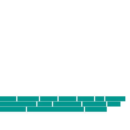
abend mit
farbenladen
feierwerk
fotografie
Hip-Hop
indie
junge leute
ens junge Kreative
neuland
ornella cosenza
Partnerschaft
Philipp
tag bis Freitag
von freitag bis freitag münchen
Zeichen der