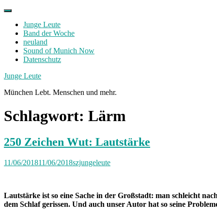
Skip
to
Junge Leute
content
Band der Woche
neuland
Sound of Munich Now
Datenschutz
Facebook
Twitter
Instagram
Junge Leute
München Lebt. Menschen und mehr.
Schlagwort:
Lärm
250 Zeichen Wut: Lautstärke
11/06/2018
11/06/2018
szjungeleute
Lautstärke ist so eine Sache in der Großstadt: man schleicht na
dem Schlaf gerissen. Und auch unser Autor hat so seine Proble