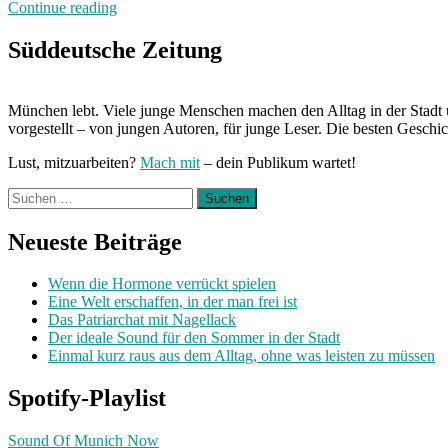
„250
Continue reading
Zeichen
Wut:
Süddeutsche Zeitung
Lautstärke“
München lebt. Viele junge Menschen machen den Alltag in der Stadt 
vorgestellt – von jungen Autoren, für junge Leser. Die besten Geschi
Lust, mitzuarbeiten?
Mach mit
– dein Publikum wartet!
Suchen
nach:
Neueste Beiträge
Wenn die Hormone verrückt spielen
Eine Welt erschaffen, in der man frei ist
Das Patriarchat mit Nagellack
Der ideale Sound für den Sommer in der Stadt
Einmal kurz raus aus dem Alltag, ohne was leisten zu müssen
Spotify-Playlist
Sound Of Munich Now