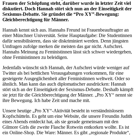
Frauen der Schöpfung steht, darüber wurde in letzter Zeit viel
diskutiert. Doch Hannah stört sich nun an der Einseitigkeit der
Sexismus-Debatte. Sie gründet die “Pro XY”-Bewegung:
Gleichberechtigung für Männer.
Hannah kennt sich aus. Hannahs Freund ist Frauenbeauftragter an
einer Münchner Universität. Seine Hauptaufgabe: Die Studentinnen
dafür sensibilisieren, dass sie diskriminiert werden. Denn jüngsten
Umfragen zufolge merken die meisten das gar nicht. Aufschrei.
Hannahs Meinung zu Feministinnen lässt sich schwer wiedergeben,
ohne Feministinnen zu beleidigen.
Jedenfalls wünscht sich Hannah, der Aufschrei würde weniger auf
Twitter als bei bettlichen Verausgabungen vorkommen, für eine
gesteigerte Ausgeglichenheit aller Feministinnen weltweit. Oder so
ähnlich. Man kann das auch diplomatischer ausdrücken: Hannah
stört sich an der Einseitigkeit der Sexismus-Debatte. Deshalb kämpft
sie jetzt für die Gleichberechtigung der Männer. „Pro XY“ nennt sie
ihre Bewegung. Ich habe Zeit und mache mit.
Unsere heutige „Pro XY“-Aktivität besteht in verständnislosem
Kopfschütteln. Es geht um eine Website, die unsere Freundin Judith
eines Abends entdeckt hat, als sie gerade gemeinsam mit den
Gilmore Girls die zweite Flasche Rotwein entkorken wollte. Es ist
ein Online-Shop. Die Ware: Männer. Es gibt „regionale Produkte“,