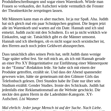
Produktbeschreibungen und sogar einen Warenkorb. Würde man
Frauen so verkaufen, der Aufschrei würde vermutlich die Fenster
der Theatinerkirche zerspringen lassen.
Mit Männern kann man es aber machen. Ist ja nur Spaß. Aha. Judith
hat sich gleich mal ein paar Schnäppchen gegönnt. Die liegen jetzt
alle im Warenkorb und warten auf ein Date. Hannah und ich sind
entsetzt. Judith zuckt mit den Schultern. Es sei ja nicht wirklich wie
Einkaufen, sagt sie. Tatsächlich gibt es die Männer umsonst.
Hannah und ich überlegen, ob es nicht sogar noch sexistischer ist,
den Herren auch noch jeden Geldwert abzusprechen.
Dass tatsächlich alles seinen Preis hat, stellt Judith dann wenige
Tage später selbst fest. Sie ruft mich an, als ich mit Hannah gerade
an einer Pro XY Bürgerinitiative zur Einführung einer Männerquote
in der “Emma”-Redaktion feile. Sie habe sich mit einem der
Produkte getroffen, erzählt sie. Und dass der Abend spannender
gewesen wäre, hätte sie gemeinsam mit den Gilmore Girls das
Telefonbuch gelesen. Drei Stunden habe ihr Date nur über sein
Studium erzählt: Gender Studies. Ironie des Schicksals. Judith hat
jedenfalls eine Reklamationsmail an die Website geschickt. Die
steckte den guten Herrn in die Ladenhüter-Kategorie. XY-
Aufschrei.
Lisi Wasmer
Mal ehrlich: Jeder junge Mensch ist auf der Suche. Nach Liebe.