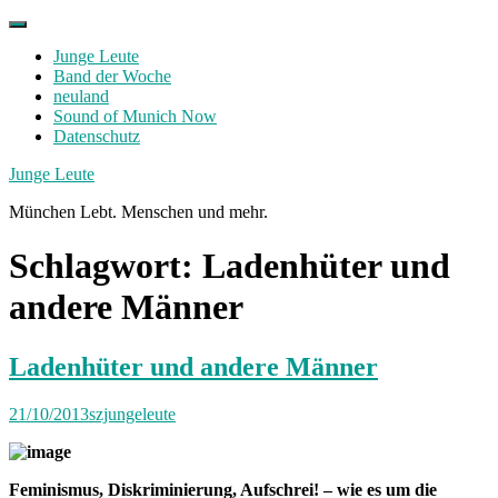
Skip
to
Junge Leute
content
Band der Woche
neuland
Sound of Munich Now
Datenschutz
Facebook
Twitter
Instagram
Junge Leute
München Lebt. Menschen und mehr.
Schlagwort:
Ladenhüter und
andere Männer
Ladenhüter und andere Männer
21/10/2013
szjungeleute
Feminismus, Diskriminierung, Aufschrei! – wie es um die