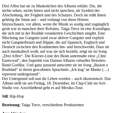
Drei Affen hat sie zu Maskottchen des Albums erklärt. Die, die
nichts sehen, nichts hören und nicht sprechen, als Symbol der
Abschottung, der Feigheit und des Schutzes. Doch sie reißt ihnen
gehörig die Sinne auf – und verlangt von ihren Hörern
hinzuschauen, vor allem, wenn die Musik so soulig und zugänglich
gerät wie in manchen ihrer Refrains. Taiga Trece ist eine Kunstfigur,
die sich mit in der Realität verankerten Geschichten umgibt. Eine
Mischung aus Gangster (und zwar aktiver Gangster und explizit
nicht Gangsterbraut) und Hippie, die auf Spanisch, Englisch und
Deutsch zwischen den Kontinenten hin- und herschwenkt. Dass sie
auch musikalisch weiß, auf was sie sich bezieht, zeigt sie im Song
„Drei Affen“. Die Klavier-Linie des Beats untermalte einst „Clint
Eastwood“, den Superhit von Damon Albarns virtueller Retorten-
Band Gorillaz. Und ganz passend antwortet sie im Song „Ilusion o
Realidad“ in ihrem gewohnten Sprachmix „Ich trag’ ne Maske (…)
represent underground“.
Der Untergrund soll nun ihr Leben werden – auch ökonomisch. Das
Album stellt sie am Freitag, 18. Dezember, im Clap-Club im Arri-
Studio vor. Anschließend geht es auf Mexiko-Tour.
Stil
: Hip-Hop
Besetzung
: Taiga Trece, verschiedene Produzenten