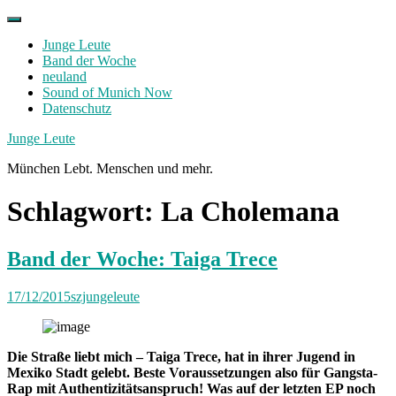
Skip
to
Junge Leute
content
Band der Woche
neuland
Sound of Munich Now
Datenschutz
Facebook
Twitter
Instagram
Junge Leute
München Lebt. Menschen und mehr.
Schlagwort:
La Cholemana
Band der Woche: Taiga Trece
17/12/2015
szjungeleute
Die Straße liebt mich – Taiga Trece, hat in ihrer Jugend in
Mexiko Stadt gelebt. Beste Voraussetzungen also für Gangsta-
Rap mit Authentizitätsanspruch! Was auf der letzten EP noch