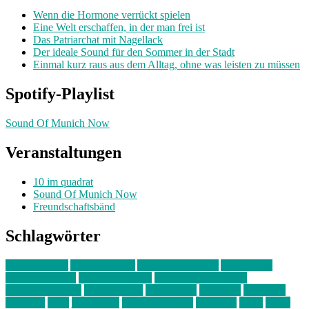
Wenn die Hormone verrückt spielen
Eine Welt erschaffen, in der man frei ist
Das Patriarchat mit Nagellack
Der ideale Sound für den Sommer in der Stadt
Einmal kurz raus aus dem Alltag, ohne was leisten zu müssen
Spotify-Playlist
Sound Of Munich Now
Veranstaltungen
10 im quadrat
Sound Of Munich Now
Freundschaftsbänd
Schlagwörter
10 im Quadrat
Amelie Völker
Anastasia Trenkler
Ausstellung
bahnwärter thiel
Band der Woche
Bei Krause zu Hause
Beziehungsweise
ein abend mit
farbenladen
feierwerk
fotografie
Hip-Hop
indie
junge leute
junges münchen
Kolumne
kunst
Liebe