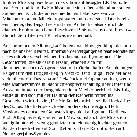
In ihrer Musik spiegelte sich das schon auf besagter EP. Da hörte
man Soul und R ’n’ B-Einflüsse, wie sie in Deutschland nur selten
auftauchen. Auch die unterschiedlichen Lebensweisen von
Mittelamerika und Mitteleuropa waren auf der ersten Platte bereits
ein Thema, das Taiga Trece mit dem Authentizitätsanspruch der
eigenen Erfahrungen heraufbeschwor. Bloß war das darauf noch –
ähnlich dem Titel der EP – etwas märchenhaft.
Auf ihrem neuen Album „La Cholemana“ hingegen klingt das nun
nach beinharter Realität. Innerhalb der vergangenen paar Monate hat
sie es mit vier verschiedenen Produzenten aufgenommen. Die
Geschichten, die sie darauf erzählt, erheben sich mit
dokumentarischem Anspruch statt mit märchenhaften Anspielungen.
Es geht um den Drogenkrieg in Mexiko. Und Taiga Trece befindet
sich mittendrin. Das ist vom Titel-Track und Opener an klar, wenn
eine Männerstimme in Nachrichtensprecherhaltung über Opfer und
Ausschreitungen der Drogenkartelle in Mexiko berichtet. Bis Taiga
einsteigt und sich mit der Haltung der Rächerin mitten ins
Geschehen wirft. Fazit: „Die Straße liebt mich“, so die Hook-Line
des Songs. Doch da sie sich eben anders als die Aggro-Berlin-
Version des deutschen Gangster-Raps nicht auf grauen Berliner-
Proll-Alltag bezieht, sondern auf Mexiko, ist auch die Musik ein
wenig bunter, ein wenig gewitzter und ein wenig leichter geraten.
Kinderchöre treffen auf Soul-Refrains. Harte Rap-Strophen auf
Neunzigerjahre-Synthies.