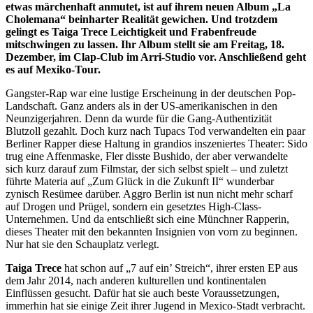
etwas märchenhaft anmutet, ist auf ihrem neuen Album „La
Cholemana“ beinharter Realität gewichen. Und trotzdem
gelingt es Taiga Trece Leichtigkeit und Frabenfreude
mitschwingen zu lassen. Ihr Album stellt sie am Freitag, 18.
Dezember, im Clap-Club im Arri-Studio vor. Anschließend geht
es auf Mexiko-Tour.
Gangster-Rap war eine lustige Erscheinung in der deutschen Pop-
Landschaft. Ganz anders als in der US-amerikanischen in den
Neunzigerjahren. Denn da wurde für die Gang-Authentizität
Blutzoll gezahlt. Doch kurz nach Tupacs Tod verwandelten ein paar
Berliner Rapper diese Haltung in grandios inszeniertes Theater: Sido
trug eine Affenmaske, Fler disste Bushido, der aber verwandelte
sich kurz darauf zum Filmstar, der sich selbst spielt – und zuletzt
führte Materia auf „Zum Glück in die Zukunft II“ wunderbar
zynisch Resümee darüber. Aggro Berlin ist nun nicht mehr scharf
auf Drogen und Prügel, sondern ein gesetztes High-Class-
Unternehmen. Und da entschließt sich eine Münchner Rapperin,
dieses Theater mit den bekannten Insignien von vorn zu beginnen.
Nur hat sie den Schauplatz verlegt.
Taiga Trece
hat schon auf „7 auf ein’ Streich“, ihrer ersten EP aus
dem Jahr 2014, nach anderen kulturellen und kontinentalen
Einflüssen gesucht. Dafür hat sie auch beste Voraussetzungen,
immerhin hat sie einige Zeit ihrer Jugend in Mexico-Stadt verbracht.