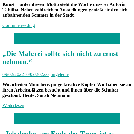
Kunst – unter diesem Motto steht die Woche unserer Autorin
Tabitha. Neben zahlreichen Ausstellungen genießt sie den sich
anbahnenden Sommer in der Stadt.
„Von
Continue reading
Freitag
bis
Foto: Stephan Rumpf
Freitag
München:
Unterwegs
„Die Malerei sollte sich nicht zu ernst
mit
nehmen.“
Tabitha“
09/02/2022
10/02/2022
szjungeleute
Wo arbeiten Münchens junge kreative Köpfe? Wir haben sie an
ihren Arbeitsplätzen besucht und ihnen über die Schulter
geschaut. Heute: Sarah Neumann
Weiterlesen
Foto: Robert Haas
„Ich denke, am Ende des Tages ist es