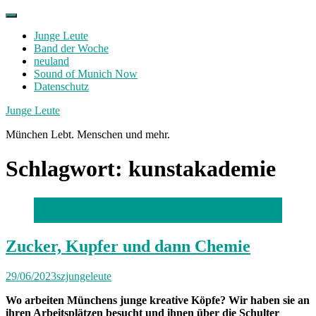
Skip
to
Junge Leute
content
Band der Woche
neuland
Sound of Munich Now
Datenschutz
Facebook
Twitter
Instagram
Junge Leute
München Lebt. Menschen und mehr.
Schlagwort:
kunstakademie
Foto: Stephan Rumpf
Zucker, Kupfer und dann Chemie
29/06/2023
szjungeleute
Wo arbeiten Münchens junge kreative Köpfe? Wir haben sie an
ihren Arbeitsplätzen besucht und ihnen über die Schulter