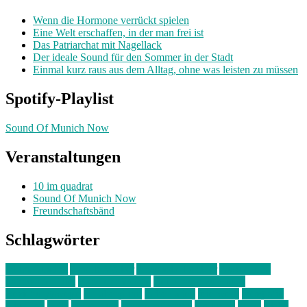
Wenn die Hormone verrückt spielen
Eine Welt erschaffen, in der man frei ist
Das Patriarchat mit Nagellack
Der ideale Sound für den Sommer in der Stadt
Einmal kurz raus aus dem Alltag, ohne was leisten zu müssen
Spotify-Playlist
Sound Of Munich Now
Veranstaltungen
10 im quadrat
Sound Of Munich Now
Freundschaftsbänd
Schlagwörter
10 im Quadrat
Amelie Völker
Anastasia Trenkler
Ausstellung
bahnwärter thiel
Band der Woche
Bei Krause zu Hause
Beziehungsweise
ein abend mit
farbenladen
feierwerk
fotografie
Hip-Hop
indie
junge leute
junges münchen
Kolumne
kunst
Liebe