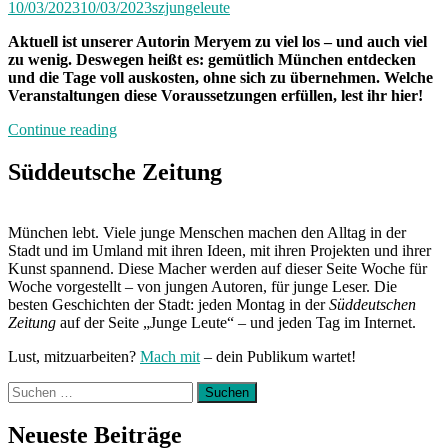
10/03/2023
10/03/2023
szjungeleute
Aktuell ist unserer Autorin Meryem zu viel los – und auch viel
zu wenig. Deswegen heißt es: gemütlich München entdecken
und die Tage voll auskosten, ohne sich zu übernehmen. Welche
Veranstaltungen diese Voraussetzungen erfüllen, lest ihr hier!
„Von
Continue reading
Freitag
bis
Süddeutsche Zeitung
Freitag
München:
Unterwegs
München lebt. Viele junge Menschen machen den Alltag in der
mit
Stadt und im Umland mit ihren Ideen, mit ihren Projekten und ihrer
Meryem“
Kunst spannend. Diese Macher werden auf dieser Seite Woche für
Woche vorgestellt – von jungen Autoren, für junge Leser. Die
besten Geschichten der Stadt: jeden Montag in der
Süddeutschen
Zeitung
auf der Seite „Junge Leute“ – und jeden Tag im Internet.
Lust, mitzuarbeiten?
Mach mit
– dein Publikum wartet!
Suchen
nach:
Neueste Beiträge