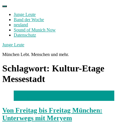
Skip
to
Junge Leute
content
Band der Woche
neuland
Sound of Munich Now
Datenschutz
Facebook
Twitter
Instagram
Junge Leute
München Lebt. Menschen und mehr.
Schlagwort:
Kultur-Etage
Messestadt
Foto: Tim Kestel
Von Freitag bis Freitag München:
Unterwegs mit Meryem