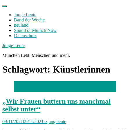
Skip
to
Junge Leute
content
Band der Woche
neuland
Sound of Munich Now
Datenschutz
Facebook
Twitter
Instagram
Junge Leute
München Lebt. Menschen und mehr.
Schlagwort:
Künstlerinnen
Foto: Friedrich Bungert
„Wir Frauen buttern uns manchmal
selbst unter“
09/11/2021
09/11/2021
szjungeleute