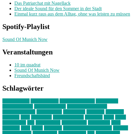
Das Patriarchat mit Nagellack
Der ideale Sound für den Sommer in der Stadt
Einmal kurz raus aus dem Alltag, ohne was leisten zu müssen
Spotify-Playlist
Sound Of Munich Now
Veranstaltungen
10 im quadrat
Sound Of Munich Now
Freundschaftsbänd
Schlagwörter
10 im Quadrat
Amelie Völker
Anastasia Trenkler
Ausstellung
bahnwärter thiel
Band der Woche
Bei Krause zu Hause
Beziehungsweise
ein abend mit
farbenladen
feierwerk
fotografie
Hip-Hop
indie
junge leute
junges münchen
Kolumne
kunst
Liebe
Lisi Wasmer
lmu
lost weekend
Louis Seibert
Max Fluder
mein
münchen
milla
musik
München
Münchens junge Kreative
neuland
ornella cosenza
Partnerschaft
Philipp Kreiter
pop
Rita Argauer