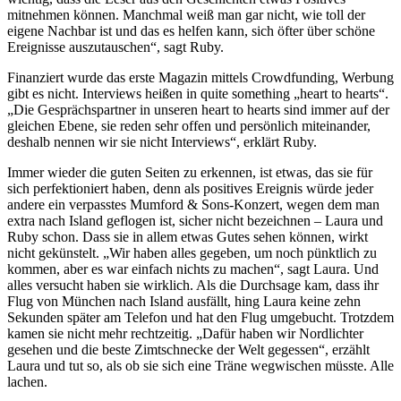
mitnehmen können. Manchmal weiß man gar nicht, wie toll der
eigene Nachbar ist und das es helfen kann, sich öfter über schöne
Ereignisse auszutauschen“, sagt Ruby.
Finanziert wurde das erste Magazin mittels Crowdfunding, Werbung
gibt es nicht. Interviews heißen in quite something „heart to hearts“.
„Die Gesprächspartner in unseren heart to hearts sind immer auf der
gleichen Ebene, sie reden sehr offen und persönlich miteinander,
deshalb nennen wir sie nicht Interviews“, erklärt Ruby.
Immer wieder die guten Seiten zu erkennen, ist etwas, das sie für
sich perfektioniert haben, denn als positives Ereignis würde jeder
andere ein verpasstes Mumford & Sons-Konzert, wegen dem man
extra nach Island geflogen ist, sicher nicht bezeichnen – Laura und
Ruby schon. Dass sie in allem etwas Gutes sehen können, wirkt
nicht gekünstelt. „Wir haben alles gegeben, um noch pünktlich zu
kommen, aber es war einfach nichts zu machen“, sagt Laura. Und
alles versucht haben sie wirklich. Als die Durchsage kam, dass ihr
Flug von München nach Island ausfällt, hing Laura keine zehn
Sekunden später am Telefon und hat den Flug umgebucht. Trotzdem
kamen sie nicht mehr rechtzeitig. „Dafür haben wir Nordlichter
gesehen und die beste Zimtschnecke der Welt gegessen“, erzählt
Laura und tut so, als ob sie sich eine Träne wegwischen müsste. Alle
lachen.