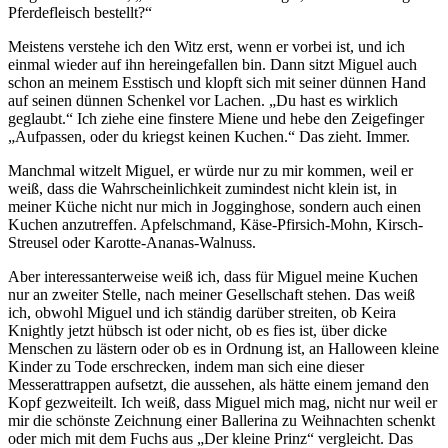
Pferdefleisch bestellt?“
Meistens verstehe ich den Witz erst, wenn er vorbei ist, und ich
einmal wieder auf ihn hereingefallen bin. Dann sitzt Miguel auch
schon an meinem Esstisch und klopft sich mit seiner dünnen Hand
auf seinen dünnen Schenkel vor Lachen. „Du hast es wirklich
geglaubt.“ Ich ziehe eine finstere Miene und hebe den Zeigefinger
„Aufpassen, oder du kriegst keinen Kuchen.“ Das zieht. Immer.
Manchmal witzelt Miguel, er würde nur zu mir kommen, weil er
weiß, dass die Wahrscheinlichkeit zumindest nicht klein ist, in
meiner Küche nicht nur mich in Jogginghose, sondern auch einen
Kuchen anzutreffen. Apfelschmand, Käse-Pfirsich-Mohn, Kirsch-
Streusel oder Karotte-Ananas-Walnuss.
Aber interessanterweise weiß ich, dass für Miguel meine Kuchen
nur an zweiter Stelle, nach meiner Gesellschaft stehen. Das weiß
ich, obwohl Miguel und ich ständig darüber streiten, ob Keira
Knightly jetzt hübsch ist oder nicht, ob es fies ist, über dicke
Menschen zu lästern oder ob es in Ordnung ist, an Halloween kleine
Kinder zu Tode erschrecken, indem man sich eine dieser
Messerattrappen aufsetzt, die aussehen, als hätte einem jemand den
Kopf gezweiteilt. Ich weiß, dass Miguel mich mag, nicht nur weil er
mir die schönste Zeichnung einer Ballerina zu Weihnachten schenkt
oder mich mit dem Fuchs aus „Der kleine Prinz“ vergleicht. Das