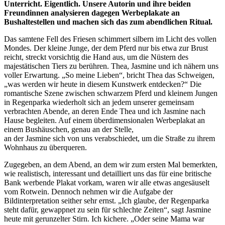
Unterricht. Eigentlich. Unsere Autorin und ihre beiden
Freundinnen analysieren dagegen Werbeplakate an
Bushaltestellen und machen sich das zum abendlichen Ritual.
Das samtene Fell des Friesen schimmert silbern im Licht des vollen
Mondes. Der kleine Junge, der dem Pferd nur bis etwa zur Brust
reicht, streckt vorsichtig die Hand aus, um die Nüstern des
majestätischen Tiers zu berühren. Thea, Jasmine und ich nähern uns
voller Erwartung. „So meine Lieben“, bricht Thea das Schweigen,
„was werden wir heute in diesem Kunstwerk entdecken?“ Die
romantische Szene zwischen schwarzem Pferd und kleinem Jungen
in Regenparka wiederholt sich an jedem unserer gemeinsam
verbrachten Abende, an deren Ende Thea und ich Jasmine nach
Hause begleiten. Auf einem überdimensionalen Werbeplakat an
einem Bushäuschen, genau an der Stelle,
an der Jasmine sich von uns verabschiedet, um die Straße zu ihrem
Wohnhaus zu überqueren.
Zugegeben, an dem Abend, an dem wir zum ersten Mal bemerkten,
wie realistisch, interessant und detailliert uns das für eine britische
Bank werbende Plakat vorkam, waren wir alle etwas angesäuselt
vom Rotwein. Dennoch nehmen wir die Aufgabe der
Bildinterpretation seither sehr ernst. „Ich glaube, der Regenparka
steht dafür, gewappnet zu sein für schlechte Zeiten“, sagt Jasmine
heute mit gerunzelter Stirn. Ich kichere. „Oder seine Mama war