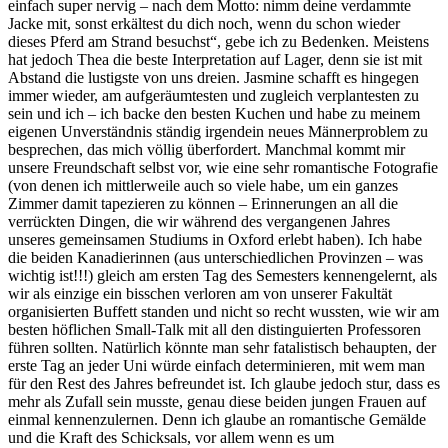
einfach super nervig – nach dem Motto: nimm deine verdammte
Jacke mit, sonst erkältest du dich noch, wenn du schon wieder
dieses Pferd am Strand besuchst“, gebe ich zu Bedenken. Meistens
hat jedoch Thea die beste Interpretation auf Lager, denn sie ist mit
Abstand die lustigste von uns dreien. Jasmine schafft es hingegen
immer wieder, am aufgeräumtesten und zugleich verplantesten zu
sein und ich – ich backe den besten Kuchen und habe zu meinem
eigenen Unverständnis ständig irgendein neues Männerproblem zu
besprechen, das mich völlig überfordert. Manchmal kommt mir
unsere Freundschaft selbst vor, wie eine sehr romantische Fotografie
(von denen ich mittlerweile auch so viele habe, um ein ganzes
Zimmer damit tapezieren zu können – Erinnerungen an all die
verrückten Dingen, die wir während des vergangenen Jahres
unseres gemeinsamen Studiums in Oxford erlebt haben). Ich habe
die beiden Kanadierinnen (aus unterschiedlichen Provinzen – was
wichtig ist!!!) gleich am ersten Tag des Semesters kennengelernt, als
wir als einzige ein bisschen verloren am von unserer Fakultät
organisierten Buffett standen und nicht so recht wussten, wie wir am
besten höflichen Small-Talk mit all den distinguierten Professoren
führen sollten. Natürlich könnte man sehr fatalistisch behaupten, der
erste Tag an jeder Uni würde einfach determinieren, mit wem man
für den Rest des Jahres befreundet ist. Ich glaube jedoch stur, dass es
mehr als Zufall sein musste, genau diese beiden jungen Frauen auf
einmal kennenzulernen. Denn ich glaube an romantische Gemälde
und die Kraft des Schicksals, vor allem wenn es um