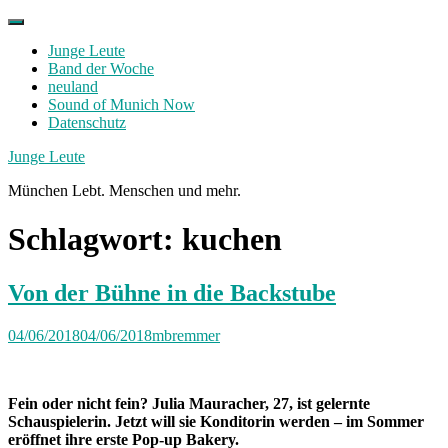
Skip
to
Junge Leute
content
Band der Woche
neuland
Sound of Munich Now
Datenschutz
Facebook
Twitter
Instagram
Junge Leute
München Lebt. Menschen und mehr.
Schlagwort:
kuchen
Von der Bühne in die Backstube
04/06/2018
04/06/2018
mbremmer
Fein oder nicht fein? Julia Mauracher, 27, ist gelernte
Schauspielerin. Jetzt will sie Konditorin werden – im Sommer
eröffnet ihre erste Pop-up Bakery.