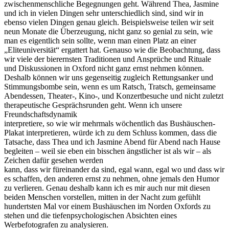
zwischenmenschliche Begegnungen geht. Während Thea, Jasmine
und ich in vielen Dingen sehr unterschiedlich sind, sind wir in
ebenso vielen Dingen genau gleich. Beispielsweise teilen wir seit
neun Monate die Überzeugung, nicht ganz so genial zu sein, wie
man es eigentlich sein sollte, wenn man einen Platz an einer
„Eliteuniversität“ ergattert hat. Genauso wie die Beobachtung, dass
wir viele der bierernsten Traditionen und Ansprüche und Rituale
und Diskussionen in Oxford nicht ganz ernst nehmen können.
Deshalb können wir uns gegenseitig zugleich Rettungsanker und
Stimmungsbombe sein, wenn es um Ratsch, Tratsch, gemeinsame
Abendessen, Theater-, Kino-, und Konzertbesuche und nicht zuletzt
therapeutische Gesprächsrunden geht. Wenn ich unsere
Freundschaftsdynamik
interpretiere, so wie wir mehrmals wöchentlich das Bushäuschen-
Plakat interpretieren, würde ich zu dem Schluss kommen, dass die
Tatsache, dass Thea und ich Jasmine Abend für Abend nach Hause
begleiten – weil sie eben ein bisschen ängstlicher ist als wir – als
Zeichen dafür gesehen werden
kann, dass wir füreinander da sind, egal wann, egal wo und dass wir
es schaffen, den anderen ernst zu nehmen, ohne jemals den Humor
zu verlieren. Genau deshalb kann ich es mir auch nur mit diesen
beiden Menschen vorstellen, mitten in der Nacht zum gefühlt
hundertsten Mal vor einem Bushäuschen im Norden Oxfords zu
stehen und die tiefenpsychologischen Absichten eines
Werbefotografen zu analysieren.