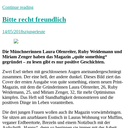
„Von
Continue reading
der
Bühne
Bitte recht freundlich
in
die
14/05/2018
szjungeleute
Backstube“
Die Münchnerinnen Laura Ofenreiter, Ruby Weidemann und
Miriam Zenger haben das Magazin „quite something“
gegründet – zu lesen gibt es nur positive Geschichten.
Zwei Esel stehen mit geschlossenen Augen aneinandergeschmiegt
zusammen. Der eine hell, der andere dunkel. Dieses Bild ziert das
Cover der ersten Ausgabe von quite something, einem neuen Print-
Magazin, mit dem die Gründerinnen Laura Ofenreiter, 26, Ruby
Weidemann, 25, und Miriam Zenger, 32, für mehr Optimismus
kämpfen. Das Heft soll Standhaftigkeit demonstrieren und die
positiven Dinge im Leben vorantreiben.
Die drei jungen Frauen wollen auch ihr Magazin vorwärtsbringen.
Sie sitzen am azurblauen Esstisch in Lauras Wohnung vor Muffins,
veganer Erdbeertorte, Brezeln und einem Notizbuch mit der
Aufschrift „Happy“, denn so beginnen sie immer mit der Arbeit.