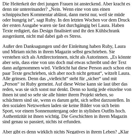
Die Heiterkeit der drei jungen Frauen ist ansteckend. Aber kracht es
denn nie untereinander? „Nein. Wenn eine von uns einen
schnippischen Kommentar ablässt, dann meist nur, weil sie müde
oder hungrig ist“, sagt Ruby. In den letzten Wochen vor dem Druck
der ersten Ausgabe waren sie fast durchgängig bei Laura. Haben
Texte redigiert, das Design finalisiert und ihr den Kühlschrank
ausgeräumt, nicht mal dabei gab es Stress.
Außer den Danksagungen und der Einleitung haben Ruby, Laura
und Miriam nichts in ihrem Magazin selbst geschrieben. Sie
verstehen sich als Artdirectorinnen, nicht als Autorinnen. „Es könnte
aber sein, dass eine von uns doch mal etwas schreibt und der Text
dann aufgenommen wird. Vielleicht hat diese Person auch schon ein
paar Texte geschrieben, sich aber noch nicht getraut“, witzelt Laura.
Alle grinsen. Denn das „vielleicht“ steht für „sicher“ und mit
„Person“ ist Ruby gemeint. Auf diese Weise kann sie laut über das
reden, was sie sich sonst nur denkt. Denn so lustig jede einzelne von
ihnen ist und so sehr sie alle hinter ihrem Projekt stehen, so
schüchtern sind sie, wenn es darum geht, sich selbst darzustellen. In
den sozialen Netzwerken laden sie keine Bilder von sich beim
Sport, vor einem Sonnenuntergang oder in stylishen Outfits hoch.
Authentizität ist ihnen wichtig. Die Geschichten in ihrem Magazin
sind genau so passiert, nichts ist erfunden.
Aber gibt es denn wirklich nichts Negatives in ihrem Leben? „Klar