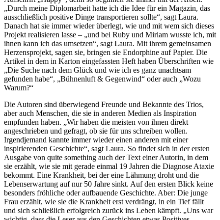
„Durch meine Diplomarbeit hatte ich die Idee für ein Magazin, das
ausschließlich positive Dinge transportieren sollte“, sagt Laura.
Danach hat sie immer wieder überlegt, wie und mit wem sich dieses
Projekt realisieren lasse – „und bei Ruby und Miriam wusste ich, mit
ihnen kann ich das umsetzen“, sagt Laura. Mit ihrem gemeinsamen
Herzensprojekt, sagen sie, bringen sie Endorphine auf Papier. Die
Artikel in dem in Karton eingefassten Heft haben Überschriften wie
„Die Suche nach dem Glück und wie ich es ganz unachtsam
gefunden habe“, „Bühnenluft & Gegenwind“ oder auch „Wozu
Warum?“
Die Autoren sind überwiegend Freunde und Bekannte des Trios,
aber auch Menschen, die sie in anderen Medien als Inspiration
empfunden haben. „Wir haben die meisten von ihnen direkt
angeschrieben und gefragt, ob sie für uns schreiben wollen.
Irgendjemand kannte immer wieder einen anderen mit einer
inspirierenden Geschichte“, sagt Laura. So findet sich in der ersten
Ausgabe von quite something auch der Text einer Autorin, in dem
sie erzählt, wie sie mit gerade einmal 19 Jahren die Diagnose Ataxie
bekommt. Eine Krankheit, bei der eine Lähmung droht und die
Lebenserwartung auf nur 50 Jahre sinkt. Auf den ersten Blick keine
besonders fröhliche oder aufbauende Geschichte. Aber: Die junge
Frau erzählt, wie sie die Krankheit erst verdrängt, in ein Tief fällt
und sich schließlich erfolgreich zurück ins Leben kämpft. „Uns war
wichtig, dass die Leser aus den Geschichten etwas Positives