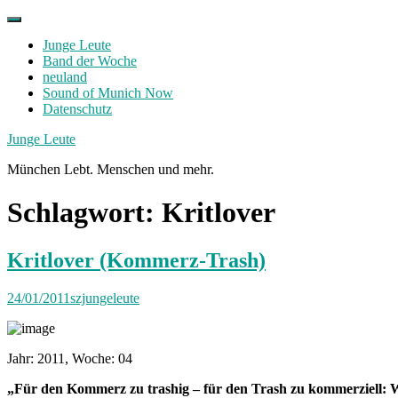
Skip
to
Junge Leute
content
Band der Woche
neuland
Sound of Munich Now
Datenschutz
Facebook
Twitter
Instagram
Junge Leute
München Lebt. Menschen und mehr.
Schlagwort:
Kritlover
Kritlover (Kommerz-Trash)
24/01/2011
szjungeleute
Jahr: 2011, Woche: 04
„Für den Kommerz zu trashig – für den Trash zu kommerziell: Wi