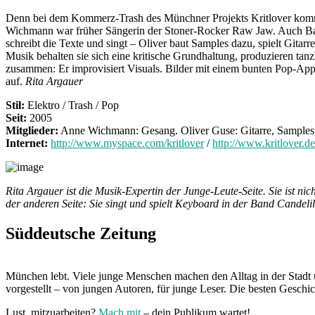
Denn bei dem Kommerz-Trash des Münchner Projekts Kritlover kommt t
Wichmann war früher Sängerin der Stoner-Rocker Raw Jaw. Auch Ban
schreibt die Texte und singt – Oliver baut Samples dazu, spielt Gita
Musik behalten sie sich eine kritische Grundhaltung, produzieren ta
zusammen: Er improvisiert Visuals. Bilder mit einem bunten Pop-Appe
auf.
Rita Argauer
Stil:
Elektro / Trash / Pop
Seit:
2005
Mitglieder:
Anne Wichmann: Gesang. Oliver Guse: Gitarre, Samples
Internet:
http://www.myspace.com/kritlover
/
http://www.kritlover.de
Rita Argauer ist die Musik-Expertin der Junge-Leute-Seite. Sie ist 
der anderen Seite: Sie singt und spielt Keyboard in der Band Candelil
Süddeutsche Zeitung
München lebt. Viele junge Menschen machen den Alltag in der Stadt 
vorgestellt – von jungen Autoren, für junge Leser. Die besten Geschi
Lust, mitzuarbeiten?
Mach mit
– dein Publikum wartet!