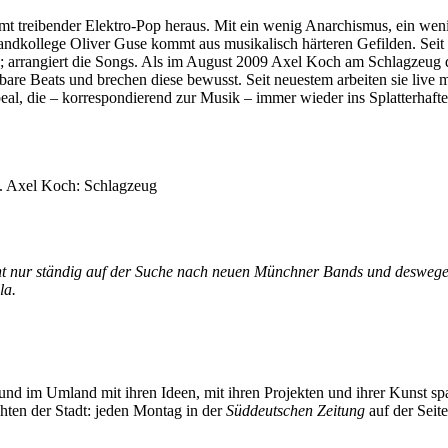
reibender Elektro-Pop heraus. Mit ein wenig Anarchismus, ein wenig 
dkollege Oliver Guse kommt aus musikalisch härteren Gefilden. Seit
rre; arrangiert die Songs. Als im August 2009 Axel Koch am Schlagzeug
nzbare Beats und brechen diese bewusst. Seit neuestem arbeiten sie liv
al, die – korrespondierend zur Musik – immer wieder ins Splatterhaft
. Axel Koch: Schlagzeug
nicht nur ständig auf der Suche nach neuen Münchner Bands und deswege
la.
und im Umland mit ihren Ideen, mit ihren Projekten und ihrer Kunst 
chten der Stadt: jeden Montag in der
Süddeutschen Zeitung
auf der Seit