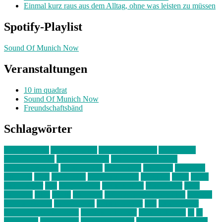
Einmal kurz raus aus dem Alltag, ohne was leisten zu müssen
Spotify-Playlist
Sound Of Munich Now
Veranstaltungen
10 im quadrat
Sound Of Munich Now
Freundschaftsbänd
Schlagwörter
10 im Quadrat
Amelie Völker
Anastasia Trenkler
Ausstellung
bahnwärter thiel
Band der Woche
Bei Krause zu Hause
Beziehungsweise
ein abend mit
farbenladen
feierwerk
fotografie
Hip-Hop
indie
junge leute
junges münchen
Kolumne
kunst
Liebe
Lisi Wasmer
lmu
lost weekend
Louis Seibert
Max Fluder
mein
münchen
milla
musik
München
Münchens junge Kreative
neuland
ornella cosenza
Partnerschaft
Philipp Kreiter
pop
Rita Argauer
Sound Of Munich Now
Stefanie Witterauf
susanne krause
sz
sz
junge leute
szjungeleute
theresa parstorfer
Von Freitag bis Freitag