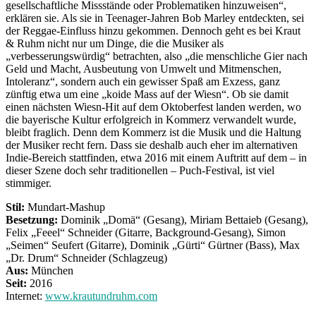
gesellschaftliche Missstände oder Problematiken hinzuweisen“,
erklären sie. Als sie in Teenager-Jahren Bob Marley entdeckten, sei
der Reggae-Einfluss hinzu gekommen. Dennoch geht es bei Kraut
& Ruhm nicht nur um Dinge, die die Musiker als
„verbesserungswürdig“ betrachten, also „die menschliche Gier nach
Geld und Macht, Ausbeutung von Umwelt und Mitmenschen,
Intoleranz“, sondern auch ein gewisser Spaß am Exzess, ganz
zünftig etwa um eine „koide Mass auf der Wiesn“. Ob sie damit
einen nächsten Wiesn-Hit auf dem Oktoberfest landen werden, wo
die bayerische Kultur erfolgreich in Kommerz verwandelt wurde,
bleibt fraglich. Denn dem Kommerz ist die Musik und die Haltung
der Musiker recht fern. Dass sie deshalb auch eher im alternativen
Indie-Bereich stattfinden, etwa 2016 mit einem Auftritt auf dem – in
dieser Szene doch sehr traditionellen – Puch-Festival, ist viel
stimmiger.
Stil:
Mundart-Mashup
Besetzung:
Dominik „Domä“ (Gesang), Miriam Bettaieb (Gesang),
Felix „Feeel“ Schneider (Gitarre, Background-Gesang), Simon
„Seimen“ Seufert (Gitarre), Dominik „Gürti“ Gürtner (Bass), Max
„Dr. Drum“ Schneider (Schlagzeug)
Aus:
München
Seit:
2016
Internet:
www.krautundruhm.com