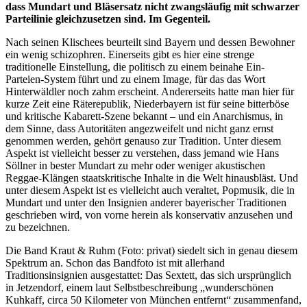
dass Mundart und Bläsersatz nicht zwangsläufig mit schwarzer
Parteilinie gleichzusetzen sind. Im Gegenteil.
Nach seinen Klischees beurteilt sind Bayern und dessen Bewohner
ein wenig schizophren. Einerseits gibt es hier eine strenge
traditionelle Einstellung, die politisch zu einem beinahe Ein-
Parteien-System führt und zu einem Image, für das das Wort
Hinterwäldler noch zahm erscheint. Andererseits hatte man hier für
kurze Zeit eine Räterepublik, Niederbayern ist für seine bitterböse
und kritische Kabarett-Szene bekannt – und ein Anarchismus, in
dem Sinne, dass Autoritäten angezweifelt und nicht ganz ernst
genommen werden, gehört genauso zur Tradition. Unter diesem
Aspekt ist vielleicht besser zu verstehen, dass jemand wie Hans
Söllner in bester Mundart zu mehr oder weniger akustischen
Reggae-Klängen staatskritische Inhalte in die Welt hinausbläst. Und
unter diesem Aspekt ist es vielleicht auch veraltet, Popmusik, die in
Mundart und unter den Insignien anderer bayerischer Traditionen
geschrieben wird, von vorne herein als konservativ anzusehen und
zu bezeichnen.
Die Band Kraut & Ruhm (Foto: privat) siedelt sich in genau diesem
Spektrum an. Schon das Bandfoto ist mit allerhand
Traditionsinsignien ausgestattet: Das Sextett, das sich ursprünglich
in Jetzendorf, einem laut Selbstbeschreibung „wunderschönen
Kuhkaff, circa 50 Kilometer von München entfernt“ zusammenfand,