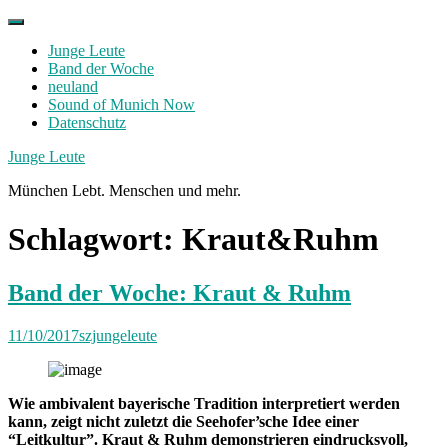
Skip
to
Junge Leute
content
Band der Woche
neuland
Sound of Munich Now
Datenschutz
Facebook
Twitter
Instagram
Junge Leute
München Lebt. Menschen und mehr.
Schlagwort:
Kraut&Ruhm
Band der Woche: Kraut & Ruhm
11/10/2017
szjungeleute
Wie ambivalent bayerische Tradition interpretiert werden
kann, zeigt nicht zuletzt die Seehofer’sche Idee einer
“Leitkultur”. Kraut & Ruhm demonstrieren eindrucksvoll,