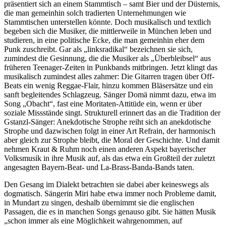
präsentiert sich an einem Stammtisch – samt Bier und der Düsternis,
die man gemeinhin solch tradierten Unternehmungen wie
Stammtischen unterstellen könnte. Doch musikalisch und textlich
begeben sich die Musiker, die mittlerweile in München leben und
studieren, in eine politische Ecke, die man gemeinhin eher dem
Punk zuschreibt. Gar als „linksradikal“ bezeichnen sie sich,
zumindest die Gesinnung, die die Musiker als „Überbleibsel“ aus
früheren Teenager-Zeiten in Punkbands mitbringen. Jetzt klingt das
musikalisch zumindest alles zahmer: Die Gitarren tragen über Off-
Beats ein wenig Reggae-Flair, hinzu kommen Bläsersätze und ein
sanft begleitendes Schlagzeug. Sänger Domä nimmt dazu, etwa im
Song „Obacht“, fast eine Moritaten-Attitüde ein, wenn er über
soziale Missstände singt. Strukturell erinnert das an die Tradition der
Gstanzl-Sänger: Anekdotische Strophe reiht sich an anekdotische
Strophe und dazwischen folgt in einer Art Refrain, der harmonisch
aber gleich zur Strophe bleibt, die Moral der Geschichte. Und damit
nehmen Kraut & Ruhm noch einen anderen Aspekt bayerischer
Volksmusik in ihre Musik auf, als das etwa ein Großteil der zuletzt
angesagten Bayern-Beat- und La-Brass-Banda-Bands taten.
Den Gesang im Dialekt betrachten sie dabei aber keineswegs als
dogmatisch. Sängerin Miri habe etwa immer noch Probleme damit,
in Mundart zu singen, deshalb übernimmt sie die englischen
Passagen, die es in manchen Songs genauso gibt. Sie hätten Musik
„schon immer als eine Möglichkeit wahrgenommen, auf