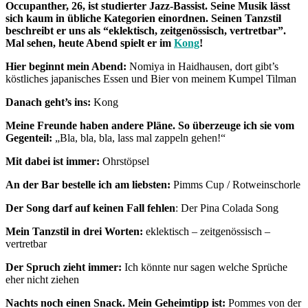
Occupanther, 26, ist studierter Jazz-Bassist. Seine Musik lässt
sich kaum in übliche Kategorien einordnen. Seinen Tanzstil
beschreibt er uns als “eklektisch, zeitgenössisch, vertretbar”.
Mal sehen, heute Abend spielt er im
Kong
!
Hier beginnt mein Abend:
Nomiya in Haidhausen, dort gibt’s
köstliches japanisches Essen und Bier von meinem Kumpel Tilman
Danach geht’s ins:
Kong
Meine Freunde haben andere Pläne. So überzeuge ich sie vom
Gegenteil:
„Bla, bla, bla, lass mal zappeln gehen!“
Mit dabei ist immer:
Ohrstöpsel
An der Bar bestelle ich am liebsten:
Pimms Cup / Rotweinschorle
Der Song darf auf keinen Fall fehlen
: Der Pina Colada Song
Mein Tanzstil in drei Worten:
eklektisch – zeitgenössisch –
vertretbar
Der Spruch zieht immer:
Ich könnte nur sagen welche Sprüche
eher nicht ziehen
Nachts noch einen Snack. Mein Geheimtipp ist:
Pommes von der