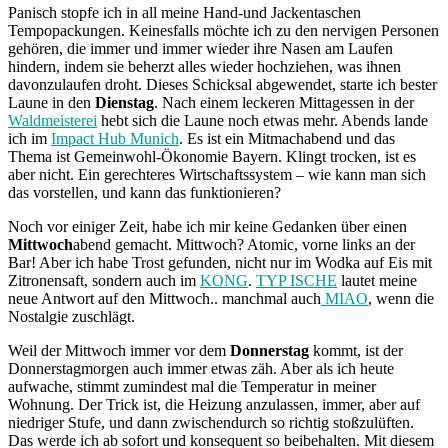
Panisch stopfe ich in all meine Hand-und Jackentaschen
Tempopackungen. Keinesfalls möchte ich zu den nervigen Personen
gehören, die immer und immer wieder ihre Nasen am Laufen
hindern, indem sie beherzt alles wieder hochziehen, was ihnen
davonzulaufen droht. Dieses Schicksal abgewendet, starte ich bester
Laune in den
Dienstag
. Nach einem leckeren Mittagessen in der
Waldmeisterei
hebt sich die Laune noch etwas mehr. Abends lande
ich im
Impact Hub Munich
. Es ist ein Mitmachabend und das
Thema ist Gemeinwohl-Ökonomie Bayern. Klingt trocken, ist es
aber nicht. Ein gerechteres Wirtschaftssystem – wie kann man sich
das vorstellen, und kann das funktionieren?
Noch vor einiger Zeit, habe ich mir keine Gedanken über einen
Mittwoch
abend gemacht. Mittwoch? Atomic, vorne links an der
Bar! Aber ich habe Trost gefunden, nicht nur im Wodka auf Eis mit
Zitronensaft, sondern auch im
KONG
.
TYP ISCHE
lautet meine
neue Antwort auf den Mittwoch.. manchmal auch
MIAO
, wenn die
Nostalgie zuschlägt.
Weil der Mittwoch immer vor dem
Donnerstag
kommt, ist der
Donnerstagmorgen auch immer etwas zäh. Aber als ich heute
aufwache, stimmt zumindest mal die Temperatur in meiner
Wohnung. Der Trick ist, die Heizung anzulassen, immer, aber auf
niedriger Stufe, und dann zwischendurch so richtig stoßzulüften.
Das werde ich ab sofort und konsequent so beibehalten. Mit diesem