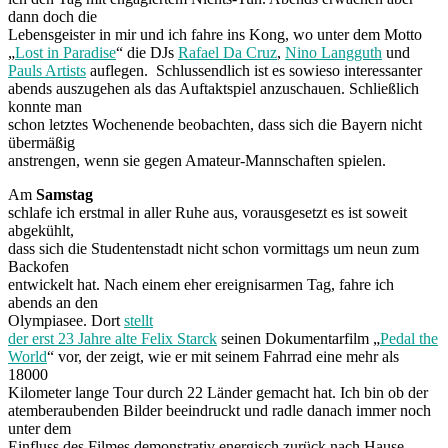
dann doch die
Lebensgeister in mir und ich fahre ins Kong, wo unter dem Motto
„
Lost in Paradise
“ die DJs
Rafael Da Cruz
,
Nino Langguth
und
Pauls Artists
auflegen. Schlussendlich ist es sowieso interessanter
abends auszugehen als das Auftaktspiel anzuschauen. Schließlich
konnte man
schon letztes Wochenende beobachten, dass sich die Bayern nicht
übermäßig
anstrengen, wenn sie gegen Amateur-Mannschaften spielen.
Am
Samstag
schlafe ich erstmal in aller Ruhe aus, vorausgesetzt es ist soweit
abgekühlt,
dass sich die Studentenstadt nicht schon vormittags um neun zum
Backofen
entwickelt hat. Nach einem eher ereignisarmen Tag, fahre ich
abends an den
Olympiasee. Dort
stellt
der erst 23 Jahre alte Felix Starck
seinen Dokumentarfilm „
Pedal the
World
“ vor, der zeigt, wie er mit seinem Fahrrad eine mehr als
18000
Kilometer lange Tour durch 22 Länder gemacht hat. Ich bin ob der
atemberaubenden Bilder beeindruckt und radle danach immer noch
unter dem
Einfluss des Filmes demonstrativ energisch zurück nach Hause.