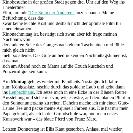
Kinobesuche in der großen Stadt gegen drei Uhr auf den Weg ins
Theatertiner
Film, um mir
“Der Sohn der Anderen”
anzuschauen. Meine
Befürchtung, dass das
zwar keine leichte Kost und deshalb nicht der optimale Film für
einen einsamen
Kinonachmittag ist, bestätigt sich zwar, aber ich frage meinen
Nachbarn, von
der anderen Seite des Ganges nach einem Taschentuch und fühle
mich gleich nicht
mehr so alleine. Das Gute an bedrückenden Nachmittagsfilmen ist,
dass man
sich am Abend noch zu Mama auf die Couch kuscheln und
Polizeiruf gucken kann.
Am
Montag
geht es weiter mit Kindheits-Nostalgie. Ich fahre
zum Königsplatz, raschle durch das goldene Laub und gehe dann
ins
Lenbachhaus
. Ich setze mich in eine Ecke in der Blauen Reiter-
Ausstellung und stelle mir vor, wie es wäre, auf dem blauen Pferd in
den Sonnenuntergang zu reiten. Daheim mache ich mir einen Gute-
Laune-Tee und packe meine Aquarell-Farben aus. Die hat mir mein
Papa gekauft, als ich in der Grundschule war, und mein erstes
Kunstwerk war – das blaue Pferd von Franz Marc.
Letzten Donnerstag ist Ellis Kaut gestorben. Anlass, mal wieder