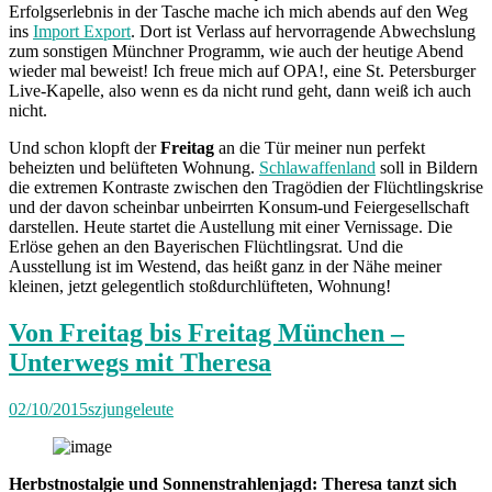
Erfolgserlebnis in der Tasche mache ich mich abends auf den Weg
ins
Import Export
. Dort ist Verlass auf hervorragende Abwechslung
zum sonstigen Münchner Programm, wie auch der heutige Abend
wieder mal beweist! Ich freue mich auf OPA!, eine St. Petersburger
Live-Kapelle, also wenn es da nicht rund geht, dann weiß ich auch
nicht.
Und schon klopft der
Freitag
an die Tür meiner nun perfekt
beheizten und belüfteten Wohnung.
Schlawaffenland
soll in Bildern
die extremen Kontraste zwischen den Tragödien der Flüchtlingskrise
und der davon scheinbar unbeirrten Konsum-und Feiergesellschaft
darstellen. Heute startet die Austellung mit einer Vernissage. Die
Erlöse gehen an den Bayerischen Flüchtlingsrat. Und die
Ausstellung ist im Westend, das heißt ganz in der Nähe meiner
kleinen, jetzt gelegentlich stoßdurchlüfteten, Wohnung!
Von Freitag bis Freitag München –
Unterwegs mit Theresa
02/10/2015
szjungeleute
Herbstnostalgie und Sonnenstrahlenjagd: Theresa tanzt sich