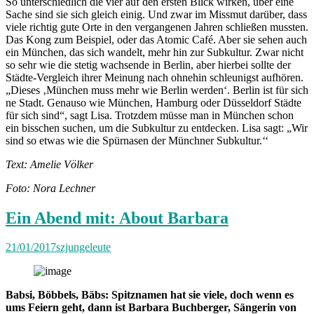
So unterschiedlich die vier auf den ersten Blick wirken, über eine
Sache sind sie sich gleich einig. Und zwar im Missmut darüber, dass
viele richtig gute Orte in den vergangenen Jahren schließen mussten.
Das Kong zum Beispiel, oder das Atomic Café. Aber sie sehen auch
ein München, das sich wandelt, mehr hin zur Subkultur. Zwar nicht
so sehr wie die stetig wachsende in Berlin, aber hierbei sollte der
Städte-Vergleich ihrer Meinung nach ohnehin schleunigst aufhören.
„Dieses ‚München muss mehr wie Berlin werden‘. Berlin ist für sich
ne Stadt. Genauso wie München, Hamburg oder Düsseldorf Städte
für sich sind“, sagt Lisa. Trotzdem müsse man in München schon
ein bisschen suchen, um die Subkultur zu entdecken. Lisa sagt: „Wir
sind so etwas wie die Spürnasen der Münchner Subkultur.‘‘
Text: Amelie Völker
Foto: Nora Lechner
Ein Abend mit: About Barbara
21/01/2017
szjungeleute
Babsi, Böbbels, Bäbs: Spitznamen hat sie viele, doch wenn es
ums Feiern geht, dann ist Barbara Buchberger, Sängerin von