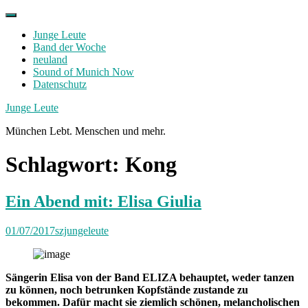
Skip
to
Junge Leute
content
Band der Woche
neuland
Sound of Munich Now
Datenschutz
Facebook
Twitter
Instagram
Junge Leute
München Lebt. Menschen und mehr.
Schlagwort:
Kong
Ein Abend mit: Elisa Giulia
01/07/2017
szjungeleute
Sängerin Elisa von der Band ELIZA behauptet, weder tanzen
zu können, noch betrunken Kopfstände zustande zu
bekommen. Dafür macht sie ziemlich schönen, melancholischen