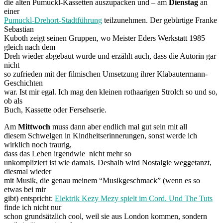
die alten Pumuckl-Kassetten auszupacken und – am
Dienstag
an
einer
Pumuckl-Drehort-Stadtführung
teilzunehmen. Der gebürtige Franke
Sebastian
Kuboth zeigt seinen Gruppen, wo Meister Eders Werkstatt 1985
gleich nach dem
Dreh wieder abgebaut wurde und erzählt auch, dass die Autorin gar
nicht
so zufrieden mit der filmischen Umsetzung ihrer Klabautermann-
Geschichten
war. Ist mir egal. Ich mag den kleinen rothaarigen Strolch so und so,
ob als
Buch, Kassette oder Fersehserie.
Am
Mittwoch
muss dann aber endlich mal gut sein mit all
diesem Schwelgen in Kindheitserinnerungen, sonst werde ich
wirklich noch traurig,
dass das Leben irgendwie nicht mehr so
unkompliziert ist wie damals. Deshalb wird Nostalgie weggetanzt,
diesmal wieder
mit Musik, die genau meinem “Musikgeschmack” (wenn es so
etwas bei mir
gibt) entspricht:
Elektrik Kezy Mezy spielt im Cord. Und The Tuts
finde ich nicht nur
schon grundsätzlich cool, weil sie aus London kommen, sondern