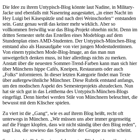
Die Idee zu ihrem Untypisch-Blog könnte laut Nadine, in Military-
Jacke und ebenfalls mit Nasenring ausgestattet, „in einer Nacht im
Hey Luigi bei Käsespätzle und nach drei Weinschorlen‘‘ entstanden
sein. Ganz genau weiß das keiner mehr wirklich. Aber so
vollkommen freiwillig war das Blog-Projekt ohnehin nicht. Denn im
dritten Semester steht das Erstellen eines Modeblogs auf dem
Stundenplan eines AMD-Studenten. Der Untypisch-München-Blog
entstand also als Hausaufgabe von vier jungen Modestudentinnen.
Von einem typischen Mode-Blog-Image, an das man nun
unweigerlich denken muss, ist hier allerdings nichts zu merken.
Anstatt über die neuesten Sommer-Trend-Farben kann man sich hier
über Münchens hippe Cafés, Kneipen, Restaurants oder auch
„Folks“ informieren. In dieser letzten Kategorie findet man Texte
über außergewöhnliche Münchner. Diese Rubrik entstand anfangs,
um den modischen Aspekt des Semesterprojekts abzudecken. Nun
hat sie sich gut in das Leitthema des Untypisch-München-Blogs
eingefügt. Denn hierbei werden Stile von Münchnern beleuchtet, die
bewusst mit dem Klischee spielen.
Zu viert ist die „Gang“, wie es auf ihrem Blog heißt, recht oft
unterwegs in München. „Wir müssen uns aber immer gegenseitig
auf die Finger klopfen, dass wir nicht ständig über den Blog reden“,
sagt Lisa, die sowieso das Sprachrohr der Gruppe zu sein scheint.