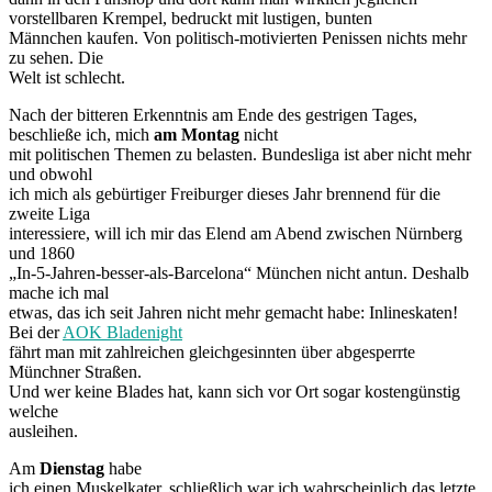
vorstellbaren Krempel, bedruckt mit lustigen, bunten
Männchen kaufen. Von politisch-motivierten Penissen nichts mehr
zu sehen. Die
Welt ist schlecht.
Nach der bitteren Erkenntnis am Ende des gestrigen Tages,
beschließe ich, mich
am Montag
nicht
mit politischen Themen zu belasten. Bundesliga ist aber nicht mehr
und obwohl
ich mich als gebürtiger Freiburger dieses Jahr brennend für die
zweite Liga
interessiere, will ich mir das Elend am Abend zwischen Nürnberg
und 1860
„In-5-Jahren-besser-als-Barcelona“ München nicht antun. Deshalb
mache ich mal
etwas, das ich seit Jahren nicht mehr gemacht habe: Inlineskaten!
Bei der
AOK Bladenight
fährt man mit zahlreichen gleichgesinnten über abgesperrte
Münchner Straßen.
Und wer keine Blades hat, kann sich vor Ort sogar kostengünstig
welche
ausleihen.
Am
Dienstag
habe
ich einen Muskelkater, schließlich war ich wahrscheinlich das letzte