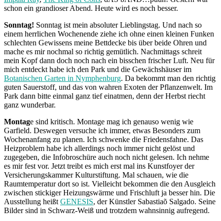
schon ein grandioser Abend. Heute wird es noch besser.
Sonntag!
Sonntag ist mein absoluter Lieblingstag. Und nach so
einem herrlichen Wochenende ziehe ich ohne einen kleinen Funken
schlechten Gewissens meine Bettdecke bis über beide Ohren und
mache es mir nochmal so richtig gemütlich. Nachmittags schreit
mein Kopf dann doch noch nach ein bisschen frischer Luft. Neu für
mich entdeckt habe ich den Park und die Gewächshäuser im
Botanischen Garten in Nymphenburg
. Da bekommt man den richtig
guten Sauerstoff, und das von wahren Exoten der Pflanzenwelt. Im
Park dann bitte einmal ganz tief einatmen, denn der Herbst riecht
ganz wunderbar.
Montag
e sind kritisch. Montage mag ich genauso wenig wie
Garfield. Deswegen versuche ich immer, etwas Besonders zum
Wochenanfang zu planen. Ich schwenke die Friedensfahne. Das
Heizproblem habe ich allerdings noch immer nicht gelöst und
zugegeben, die Infobroschüre auch noch nicht gelesen. Ich nehme
es mir fest vor. Jetzt treibt es mich erst mal ins Kunstfoyer der
Versicherungskammer Kulturstiftung. Mal schauen, wie die
Raumtemperatur dort so ist. Vielleicht bekommen die den Ausgleich
zwischen stickiger Heizungswärme und Frischluft ja besser hin. Die
Ausstellung heißt
GENESIS
, der Künstler Sabastiaõ Salgado. Seine
Bilder sind in Schwarz-Weiß und trotzdem wahnsinnig aufregend.