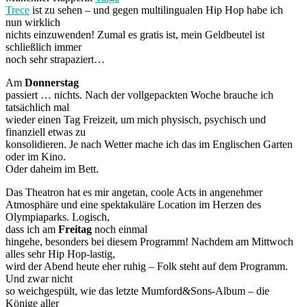
Trece
ist zu sehen – und gegen multilingualen Hip Hop habe ich
nun wirklich
nichts einzuwenden! Zumal es gratis ist, mein Geldbeutel ist
schließlich immer
noch sehr strapaziert…
Am
Donnerstag
passiert … nichts. Nach der vollgepackten Woche brauche ich
tatsächlich mal
wieder einen Tag Freizeit, um mich physisch, psychisch und
finanziell etwas zu
konsolidieren. Je nach Wetter mache ich das im Englischen Garten
oder im Kino.
Oder daheim im Bett.
Das Theatron hat es mir angetan, coole Acts in angenehmer
Atmosphäre und eine spektakuläre Location im Herzen des
Olympiaparks. Logisch,
dass ich am
Freitag
noch einmal
hingehe, besonders bei diesem Programm! Nachdem am Mittwoch
alles sehr Hip Hop-lastig,
wird der Abend heute eher ruhig – Folk steht auf dem Programm.
Und zwar nicht
so weichgespült, wie das letzte Mumford&Sons-Album – die
Könige aller