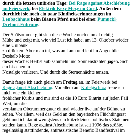
durch die letzten unifreien Tage:
Bei Rage against Abschiebung
im Feierwerk
, bei
Elektrik Kezy Mezy im Cord
. Außerdem
durchlebt sie noch ein paar Kindheitserinnerungen im
Lenbachhaus
beim Blauen Pferd und bei einer
Pumuckl-
Drehort-Führung
.
Der Spätsommer gibt sich diese Woche noch einmal richtig
Mühe und zeigt mir, wie viel Lust ich habe, am 13. Oktober wieder
eine Unibank
zu drücken. Aber man tut, was an kann und lebt im Augenblick.
Deshalb Motto
dieser Woche: Herbstlaub sammeln und Sonnenstrahlen jagen. Sich
ein bisschen in
Nostalgie verlieren. Und durch die Sternennächte tanzen.
Damit fange ich auch gleich am
Freitag
an, im Feierwerk bei
Rage against Abschiebung
. Vor allem auf
Kofelgschroa
freue ich
mich wie ein kleiner
fröhlicher Kürbis und mir sind es die 10 Euro Eintritt auf jeden Fall
Wert, um die
verplanten Oberammergauer einmal wieder live auf der Bühne zu
sehen. Vor allem, weil das Geld an den bayerischen Flüchtlingsrat
geht und ich damit wenigstens ein klitzekleines politisches Statement
senden kann. Rage against Abschiebung ist seit 1996 das größte,
regelmäßig stattfindende, antirassistische Benefiz-Bandfestival im