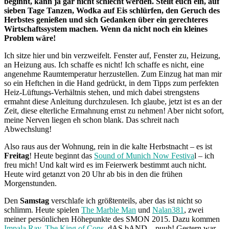
beginnt, kann ja gar nicht schlecht werden. Stellt euch ein, auf
sieben Tage Tanzen, Wodka auf Eis schlürfen, den Geruch des
Herbstes genießen und sich Gedanken über ein gerechteres
Wirtschaftssystem machen. Wenn da nicht noch ein kleines
Problem wäre!
Ich sitze hier und bin verzweifelt. Fenster auf, Fenster zu, Heizung,
an Heizung aus. Ich schaffe es nicht! Ich schaffe es nicht, eine
angenehme Raumtemperatur herzustellen. Zum Einzug hat man mir
so ein Heftchen in die Hand gedrückt, in dem Tipps zum perfekten
Heiz-Lüftungs-Verhältnis stehen, und mich dabei strengstens
ermahnt diese Anleitung durchzulesen. Ich glaube, jetzt ist es an der
Zeit, diese elterliche Ermahnung ernst zu nehmen! Aber nicht sofort,
meine Nerven liegen eh schon blank. Das schreit nach
Abwechslung!
Also raus aus der Wohnung, rein in die kalte Herbstnacht – es ist
Freitag
! Heute beginnt das
Sound of Munich Now Festiva
l – ich
freu mich! Und kalt wird es im Feierwerk bestimmt auch nicht.
Heute wird getanzt von 20 Uhr ab bis in den die frühen
Morgenstunden.
Den
Samstag
verschlafe ich größtenteils, aber das ist nicht so
schlimm. Heute spielen
The Marble Man
und
Nalan381
, zwei
meiner persönlichen Höhepunkte des SMON 2015. Dazu kommen
Impala Ray
,
The King of Cons
, dAS bAND…puuh! Gestern war