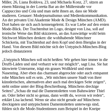
Miller, 26, Liana Boldova, 23, und Michaela Konz, 27, sitzen an
einem Märztag in der Loretta Bar an der Müllerstraße vor
Cappuccino und Cola und man sieht ihnen an, dass sie Mode
studieren. Genauer: Modejournalismus und Medienkommunikation.
An der privaten Uni Akademie Mode & Design München (AMD).
Dort haben sie sich auch kennengelernt. Es war Liebe auf den ersten
Mode-Blick. Der Trachtenhut im Logo, designt von Lisa, soll auf
ironische Weise das Bild skizzieren, an das Auswärtige wohl beim
Stichwort München denken: die wohlhabende Münchner
Schickeria, mit Trachtenhut auf dem Kopf und dem Bierglas in der
Hand. Von diesem Bild möchte sich der Untypisch-München-Blog
jedoch distanzieren
„Untypisch München soll nicht heißen: Wir gehen hier immer in die
Druffi-Läden und sind verharzt wie nur möglich“, sagt Lisa. Sie hat
tätowierte Unterarme, trägt ein graues Wollkleid und einen
Nasenring. Aber eben das charmant abgerockte oder auch entspannt
rohe München soll es sein. „Wir möchten unsere Stadt von ihrer
künstlerischen, alternativen aber auch mal dreckigen Seite zeigen“,
steht online unter der Blog-Beschreibung. Münchens dreckige
Seiten? „Schau dir mal die Damentoiletten vom Bahnwärter Thiel
an. Oder lieber nicht so genau, dann weißt du, wovon wir reden“,
erklärt Lisa lachend. Wenn sie also nicht gerade auf Münchens
dreckigsten und untypischsten Damentoiletten unterwegs sind,
fühlen sich die Mode-Studentinnen zum Beispiel in der Kneipe