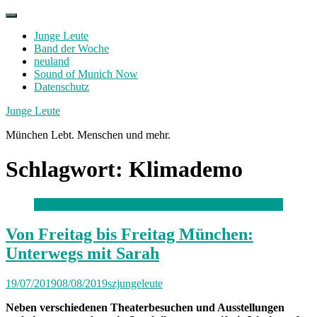
Skip
to
Junge Leute
content
Band der Woche
neuland
Sound of Munich Now
Datenschutz
Facebook
Twitter
Instagram
Junge Leute
München Lebt. Menschen und mehr.
Schlagwort:
Klimademo
Von Freitag bis Freitag München:
Unterwegs mit Sarah
19/07/2019
08/08/2019
szjungeleute
Neben verschiedenen Theaterbesuchen und Ausstellungen