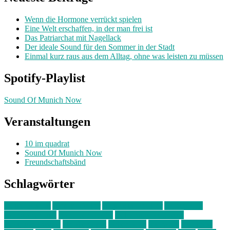
Wenn die Hormone verrückt spielen
Eine Welt erschaffen, in der man frei ist
Das Patriarchat mit Nagellack
Der ideale Sound für den Sommer in der Stadt
Einmal kurz raus aus dem Alltag, ohne was leisten zu müssen
Spotify-Playlist
Sound Of Munich Now
Veranstaltungen
10 im quadrat
Sound Of Munich Now
Freundschaftsbänd
Schlagwörter
10 im Quadrat
Amelie Völker
Anastasia Trenkler
Ausstellung
bahnwärter thiel
Band der Woche
Bei Krause zu Hause
Beziehungsweise
ein abend mit
farbenladen
feierwerk
fotografie