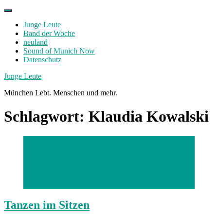
Skip
to
Junge Leute
content
Band der Woche
neuland
Sound of Munich Now
Datenschutz
Facebook
Twitter
Instagram
Junge Leute
München Lebt. Menschen und mehr.
Schlagwort:
Klaudia Kowalski
BU: Näher kommt man legal nicht ans Tanzen ran:
Beim Electronik-Flow-Yoga von Jennifer Sengpiel im
Bahnwärter Thiel werden nicht nur Verspannungen
gelöst, sondern auch elektronische Beats von DJ Jan
Taubmann geboten.
Foto: Julian Krenn
Tanzen im Sitzen