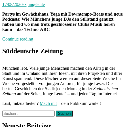
17/08/2020
szjungeleute
Partys im Gewächshaus, Yoga mit Downtempo-Beats und neue
Podcasts: Wie Münchens junge DJs den Stillstand genutzt
haben und wo man trotz geschlossener Clubs Musik hören
kann – das Techno-ABC
„Tanzen
Continue reading
im
Sitzen“
Süddeutsche Zeitung
München lebt. Viele junge Menschen machen den Alltag in der
Stadt und im Umland mit ihren Ideen, mit ihren Projekten und ihrer
Kunst spannend. Diese Macher werden auf dieser Seite Woche für
Woche vorgestellt – von jungen Autoren, für junge Leser. Die
besten Geschichten der Stadt: jeden Montag in der
Süddeutschen
Zeitung
auf der Seite „Junge Leute“ – und jeden Tag im Internet.
Lust, mitzuarbeiten?
Mach mit
– dein Publikum wartet!
Suchen
nach:
Neueste Beiträge