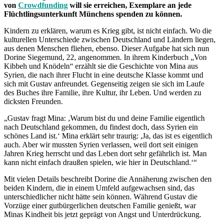
von
Crowdfunding
will sie erreichen, Exemplare an jede
Flüchtlingsunterkunft Münchens spenden zu können.
Kindern zu erklären, warum es Krieg gibt, ist nicht einfach. Wo die
kulturellen Unterschiede zwischen Deutschland und Ländern liegen,
aus denen Menschen fliehen, ebenso. Dieser Aufgabe hat sich nun
Dorine Siegemund, 22, angenommen. In ihrem Kinderbuch „Von
Kibbeh und Knödeln“ erzählt sie die Geschichte von Mina aus
Syrien, die nach ihrer Flucht in eine deutsche Klasse kommt und
sich mit Gustav anfreundet. Gegenseitig zeigen sie sich im Laufe
des Buches ihre Familie, ihre Kultur, ihr Leben. Und werden zu
dicksten Freunden.
„Gustav fragt Mina: ‚Warum bist du und deine Familie eigentlich
nach Deutschland gekommen, du findest doch, dass Syrien ein
schönes Land ist.‘ Mina erklärt sehr traurig: ,Ja, das ist es eigentlich
auch. Aber wir mussten Syrien verlassen, weil dort seit einigen
Jahren Krieg herrscht und das Leben dort sehr gefährlich ist. Man
kann nicht einfach draußen spielen, wie hier in Deutschland.‘“
Mit vielen Details beschreibt Dorine die Annäherung zwischen den
beiden Kindern, die in einem Umfeld aufgewachsen sind, das
unterschiedlicher nicht hätte sein können. Während Gustav die
Vorzüge einer gutbürgerlichen deutschen Familie genießt, war
Minas Kindheit bis jetzt geprägt von Angst und Unterdrückung.