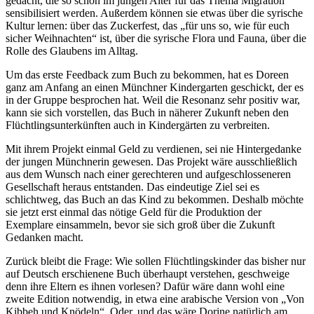
gedacht, die so schon im jungen Alter für das Thema Migration
sensibilisiert werden. Außerdem können sie etwas über die syrische
Kultur lernen: über das Zuckerfest, das „für uns so, wie für euch
sicher Weihnachten“ ist, über die syrische Flora und Fauna, über die
Rolle des Glaubens im Alltag.
Um das erste Feedback zum Buch zu bekommen, hat es Doreen
ganz am Anfang an einen Münchner Kindergarten geschickt, der es
in der Gruppe besprochen hat. Weil die Resonanz sehr positiv war,
kann sie sich vorstellen, das Buch in näherer Zukunft neben den
Flüchtlingsunterkünften auch in Kindergärten zu verbreiten.
Mit ihrem Projekt einmal Geld zu verdienen, sei nie Hintergedanke
der jungen Münchnerin gewesen. Das Projekt wäre ausschließlich
aus dem Wunsch nach einer gerechteren und aufgeschlosseneren
Gesellschaft heraus entstanden. Das eindeutige Ziel sei es
schlichtweg, das Buch an das Kind zu bekommen. Deshalb möchte
sie jetzt erst einmal das nötige Geld für die Produktion der
Exemplare einsammeln, bevor sie sich groß über die Zukunft
Gedanken macht.
Zurück bleibt die Frage: Wie sollen Flüchtlingskinder das bisher nur
auf Deutsch erschienene Buch überhaupt verstehen, geschweige
denn ihre Eltern es ihnen vorlesen? Dafür wäre dann wohl eine
zweite Edition notwendig, in etwa eine arabische Version von „Von
Kibbeh und Knödeln“. Oder, und das wäre Dorine natürlich am