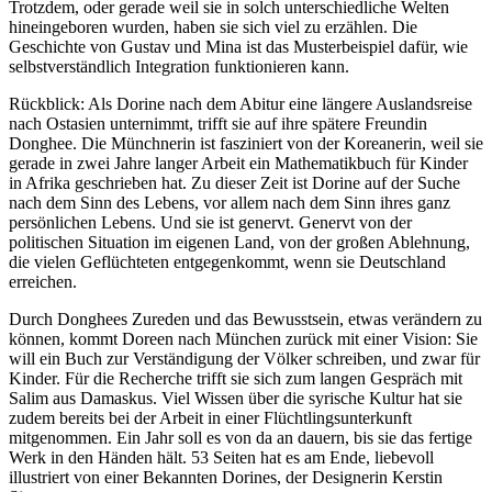
Trotzdem, oder gerade weil sie in solch unterschiedliche Welten
hineingeboren wurden, haben sie sich viel zu erzählen. Die
Geschichte von Gustav und Mina ist das Musterbeispiel dafür, wie
selbstverständlich Integration funktionieren kann.
Rückblick: Als Dorine nach dem Abitur eine längere Auslandsreise
nach Ostasien unternimmt, trifft sie auf ihre spätere Freundin
Donghee. Die Münchnerin ist fasziniert von der Koreanerin, weil sie
gerade in zwei Jahre langer Arbeit ein Mathematikbuch für Kinder
in Afrika geschrieben hat. Zu dieser Zeit ist Dorine auf der Suche
nach dem Sinn des Lebens, vor allem nach dem Sinn ihres ganz
persönlichen Lebens. Und sie ist genervt. Genervt von der
politischen Situation im eigenen Land, von der großen Ablehnung,
die vielen Geflüchteten entgegenkommt, wenn sie Deutschland
erreichen.
Durch Donghees Zureden und das Bewusstsein, etwas verändern zu
können, kommt Doreen nach München zurück mit einer Vision: Sie
will ein Buch zur Verständigung der Völker schreiben, und zwar für
Kinder. Für die Recherche trifft sie sich zum langen Gespräch mit
Salim aus Damaskus. Viel Wissen über die syrische Kultur hat sie
zudem bereits bei der Arbeit in einer Flüchtlingsunterkunft
mitgenommen. Ein Jahr soll es von da an dauern, bis sie das fertige
Werk in den Händen hält. 53 Seiten hat es am Ende, liebevoll
illustriert von einer Bekannten Dorines, der Designerin Kerstin