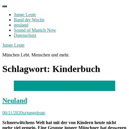
Skip
to
Junge Leute
content
Band der Woche
neuland
Sound of Munich Now
Datenschutz
Facebook
Twitter
Instagram
Junge Leute
München Lebt. Menschen und mehr.
Schlagwort:
Kinderbuch
Foto: Zukunftschreiben e.V.
Neuland
06/11/2020
szjungeleute
Schneewittchens Welt hat mit der von Kindern heute nicht
mehr viel gemein. Eine Gruppe junger Münchner hat deswegen