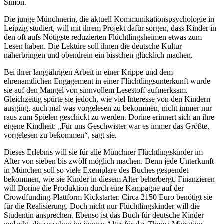
Simon.
Die junge Münchnerin, die aktuell Kommunikationspsychologie in
Leipzig studiert, will mit ihrem Projekt dafür sorgen, dass Kinder in
den oft aufs Nötigste reduzierten Flüchtlingsheimen etwas zum
Lesen haben. Die Lektüre soll ihnen die deutsche Kultur
näherbringen und obendrein ein bisschen glücklich machen.
Bei ihrer langjährigen Arbeit in einer Krippe und dem
ehrenamtlichen Engagement in einer Flüchtlingsunterkunft wurde
sie auf den Mangel von sinnvollem Lesestoff aufmerksam.
Gleichzeitig spürte sie jedoch, wie viel Interesse von den Kindern
ausging, auch mal was vorgelesen zu bekommen, nicht immer nur
raus zum Spielen geschickt zu werden. Dorine erinnert sich an ihre
eigene Kindheit: „Für uns Geschwister war es immer das Größte,
vorgelesen zu bekommen“, sagt sie.
Dieses Erlebnis will sie für alle Münchner Flüchtlingskinder im
Alter von sieben bis zwölf möglich machen. Denn jede Unterkunft
in München soll so viele Exemplare des Buches gespendet
bekommen, wie sie Kinder in diesem Alter beherbergt. Finanzieren
will Dorine die Produktion durch eine Kampagne auf der
Crowdfunding-Plattform Kickstarter. Circa 2150 Euro benötigt sie
für die Realisierung. Doch nicht nur Flüchtlingskinder will die
Studentin ansprechen. Ebenso ist das Buch für deutsche Kinder