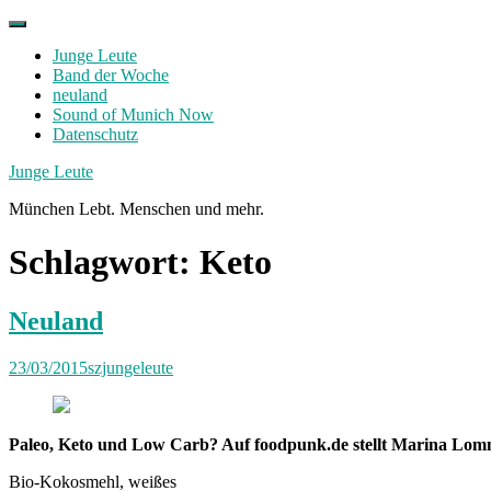
Skip
to
Junge Leute
content
Band der Woche
neuland
Sound of Munich Now
Datenschutz
Facebook
Twitter
Instagram
Junge Leute
München Lebt. Menschen und mehr.
Schlagwort:
Keto
Neuland
23/03/2015
szjungeleute
Paleo, Keto und Low Carb? Auf foodpunk.de stellt Marina Lomm
Bio-Kokosmehl, weißes