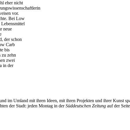
l eher nicht
ungswissenschaftlerin
eisen vor.
chte. Bei Low
 Lebensmittel
ür neue
e
, der schon
 Low Carb
te bis
s zu zehn
hen zwei
a in der
und im Umland mit ihren Ideen, mit ihren Projekten und ihrer Kunst 
chten der Stadt: jeden Montag in der
Süddeutschen Zeitung
auf der Seit