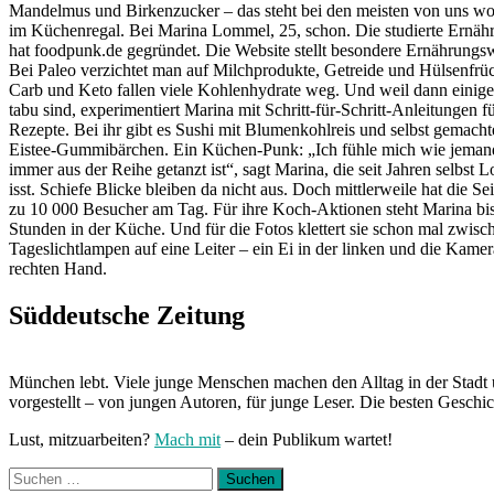
Mandelmus und Birkenzucker – das steht bei den meisten von uns woh
im Küchenregal. Bei Marina Lommel, 25, schon. Die studierte Ernähr
hat foodpunk.de gegründet. Die Website stellt besondere Ernährungsw
Bei Paleo verzichtet man auf Milchprodukte, Getreide und Hülsenfrü
Carb und Keto fallen viele Kohlenhydrate weg. Und weil dann einige
tabu sind, experimentiert Marina mit Schritt-für-Schritt-Anleitungen f
Rezepte. Bei ihr gibt es Sushi mit Blumenkohlreis und selbst gemacht
Eistee-Gummibärchen. Ein Küchen-Punk: „Ich fühle mich wie jemand
immer aus der Reihe getanzt ist“, sagt Marina, die seit Jahren selbst
isst. Schiefe Blicke bleiben da nicht aus. Doch mittlerweile hat die Sei
zu 10 000 Besucher am Tag. Für ihre Koch-Aktionen steht Marina bi
Stunden in der Küche. Und für die Fotos klettert sie schon mal zwisc
Tageslichtlampen auf eine Leiter – ein Ei in der linken und die Kamer
rechten Hand.
Süddeutsche Zeitung
München lebt. Viele junge Menschen machen den Alltag in der Stadt 
vorgestellt – von jungen Autoren, für junge Leser. Die besten Geschi
Lust, mitzuarbeiten?
Mach mit
– dein Publikum wartet!
Suchen