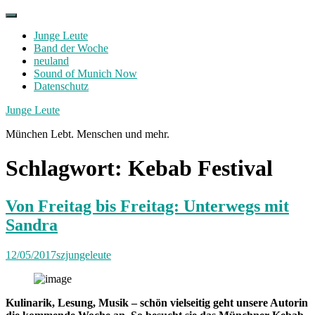
Skip
to
Junge Leute
content
Band der Woche
neuland
Sound of Munich Now
Datenschutz
Facebook
Twitter
Instagram
Junge Leute
München Lebt. Menschen und mehr.
Schlagwort:
Kebab Festival
Von Freitag bis Freitag: Unterwegs mit
Sandra
12/05/2017
szjungeleute
Kulinarik, Lesung, Musik – schön vielseitig geht unsere Autorin