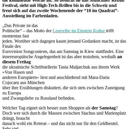
die kommende Woche an. So besucht sie das Münchner Kebab
Festival, sieht mit High-Tech-Brillen bis in die Schweiz und
freut sich auf das zweite Wochenende der “10 im Quadrat”-
Ausstellung im Farbenladen.
„Das Private ist das
Politische“ – das Motto der
Lesereihe im Einstein Kultur
trifft
momentan fast
jeden. Worüber sich dagegen kaum jemand Gedanken macht, ist das
Finale des
Eurovision Songcontests, das am Samstag in Kiew stattfindet. Eine
innereuropäische Angelegenheit ist das aber trotzdem, weshalb
an
diesem Freitag
die ukrainische Schriftstellerin Tania Maljarchuk aus ihrem Werk
»Von Hasen und
anderen Europäern« liest und anschließend mit Mara-Daria
Cojocaru aus München
über ihre Erzählungen diskutiert, die sich stets zwischen Zuneigung
zu Europa
und Zwangsliebe zu Russland befinden.
Welcher Tag eignet sich besser zum Shoppen als
der Samstag
?
Doch wer sich durch die Massen zwischen Stachus und Marienplatz
drängt, braucht
danach wohl ein Retreat – und das nicht nur für den Geldbeutel.
Sehr viel