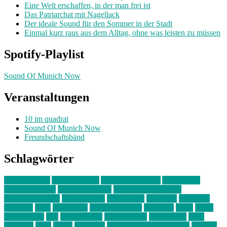
Eine Welt erschaffen, in der man frei ist
Das Patriarchat mit Nagellack
Der ideale Sound für den Sommer in der Stadt
Einmal kurz raus aus dem Alltag, ohne was leisten zu müssen
Spotify-Playlist
Sound Of Munich Now
Veranstaltungen
10 im quadrat
Sound Of Munich Now
Freundschaftsbänd
Schlagwörter
10 im Quadrat
Amelie Völker
Anastasia Trenkler
Ausstellung
bahnwärter thiel
Band der Woche
Bei Krause zu Hause
Beziehungsweise
ein abend mit
farbenladen
feierwerk
fotografie
Hip-Hop
indie
junge leute
junges münchen
Kolumne
kunst
Liebe
Lisi Wasmer
lmu
lost weekend
Louis Seibert
Max Fluder
mein
münchen
milla
musik
München
Münchens junge Kreative
neuland