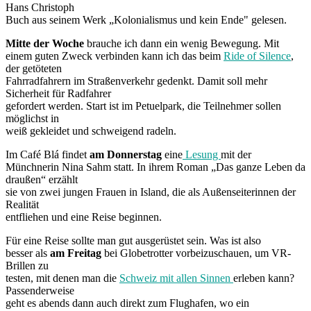
Hans Christoph
Buch aus seinem Werk „Kolonialismus und kein Ende" gelesen.
Mitte der Woche
brauche ich dann ein wenig Bewegung. Mit
einem guten Zweck verbinden kann ich das beim
Ride of Silence
,
der getöteten
Fahrradfahrern im Straßenverkehr gedenkt. Damit soll mehr
Sicherheit für Radfahrer
gefordert werden. Start ist im Petuelpark, die Teilnehmer sollen
möglichst in
weiß gekleidet und schweigend radeln.
Im Café Blá findet
am Donnerstag
eine
Lesung
mit der
Münchnerin Nina Sahm statt. In ihrem Roman „Das ganze Leben da
draußen“ erzählt
sie von zwei jungen Frauen in Island, die als Außenseiterinnen der
Realität
entfliehen und eine Reise beginnen.
Für eine Reise sollte man gut ausgerüstet sein. Was ist also
besser als
am Freitag
bei Globetrotter vorbeizuschauen, um VR-
Brillen zu
testen, mit denen man die
Schweiz mit allen Sinnen
erleben kann?
Passenderweise
geht es abends dann auch direkt zum Flughafen, wo ein