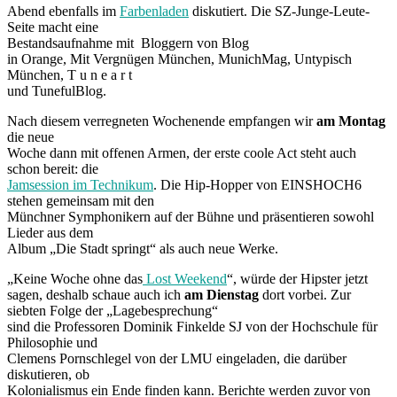
Abend ebenfalls im
Farbenladen
diskutiert. Die SZ-Junge-Leute-
Seite macht eine
Bestandsaufnahme mit Bloggern von Blog
in Orange, Mit Vergnügen München, MunichMag, Untypisch
München, T u n e a r t
und TunefulBlog.
Nach diesem verregneten Wochenende empfangen wir
am Montag
die neue
Woche dann mit offenen Armen, der erste coole Act steht auch
schon bereit: die
Jamsession im Technikum
. Die Hip-Hopper von EINSHOCH6
stehen gemeinsam mit den
Münchner Symphonikern auf der Bühne und präsentieren sowohl
Lieder aus dem
Album „Die Stadt springt“ als auch neue Werke.
„Keine Woche ohne das
Lost Weekend
“, würde der Hipster jetzt
sagen, deshalb schaue auch ich
am Dienstag
dort vorbei. Zur
siebten Folge der „Lagebesprechung“
sind die Professoren Dominik Finkelde SJ von der Hochschule für
Philosophie und
Clemens Pornschlegel von der LMU eingeladen, die darüber
diskutieren, ob
Kolonialismus ein Ende finden kann. Berichte werden zuvor von