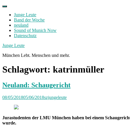
Skip
to
Junge Leute
content
Band der Woche
neuland
Sound of Munich Now
Datenschutz
Facebook
Twitter
Instagram
Junge Leute
München Lebt. Menschen und mehr.
Schlagwort:
katrinmüller
Neuland: Schaugericht
08/05/2018
05/06/2018
szjungeleute
Jurastudenten der LMU München haben bei einem Schaugerichtspro
wurde.