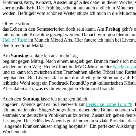
Flohmarkt,Party, Konzert, Ausstellung? Alles dabei in dieser Woche, 
aber musikalisch. Der Frühling scheint nun auch endlich in München 
wollen. Beflügelt vom schönen Wetter stürze ich mich in die Münchn
Oh wie schön
das Leben in den Semesterferien doch sein kann. Am
Freitag
geht’s e
internationale Kurzfilme gezeigt werden. Danach wird geschlemmt u
Hall of Taste
im Munich Mixed Arts. Hier futtere ich mich bei Livemu
den Streetfood-Markt.
Am
Samstag
schlafe ich aus, mein Tag
beginnt gegen Mittag. Nach einem ausgiebigen Brunch mache ich mic
wieder auf den Weg. Heute öffnet im MVG-Museum der
Nachtkons
und so kann ich zwischen alten Trambahnen allerlei Trödel und Rarit
begutachten. Bei Livemusik kommt dort direkt gute Stimmung auf. Fü
leibliche Wohl sorgt ein Foodtruck RoundUp mit kulinarischen Köstli
Alles dabei also, was es für einen guten Flohmarkt braucht.
Auch den
Sonntag
lasse ich ganz gemütlich
angehen. Abends geht es ins Feierwerk zur
Feels like home Tour #8
.
ich internationalen Singer-Songwritern, denen eine Bühne geboten w
erstmals vor deutschem Publikum aufzutreten. Zusätzlich geben deut
Lesungen. Der Erlös des Abends geht immer an soziale Projekte, dies
„singende Krankenhäuser-singing hospitals“. Ein perfekter Ausklang 
Wochenende.