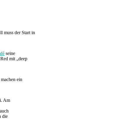
l muss der Start in
afé
seine
 Red mit „deep
e machen ein
i. Am
 auch
n die