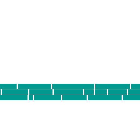
ter thiel
Band der Woche
Bei Krause zu Hause
Beziehungsweise
ein 
d
Louis Seibert
Max Fluder
mein münchen
milla
musik
München
Münch
usanne krause
sz
sz junge leute
szjungeleute
theresa parstorfer
Von Frei