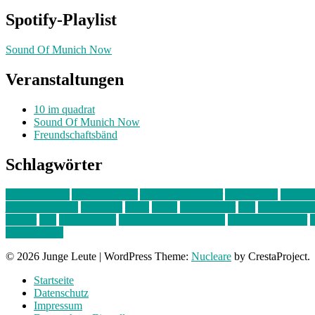
Spotify-Playlist
Sound Of Munich Now
Veranstaltungen
10 im quadrat
Sound Of Munich Now
Freundschaftsbänd
Schlagwörter
10 im Quadrat
Amelie Völker
Anastasia Trenkler
Ausstellung
bahnwär
junges münchen
Kolumne
kunst
Liebe
Lisi Wasmer
lmu
lost weeken
Kreiter
pop
Rita Argauer
Sound Of Munich Now
Stefanie Witterauf
s
Freundschaft
© 2026 Junge Leute
|
WordPress Theme:
Nucleare
by CrestaProject.
Startseite
Datenschutz
Impressum