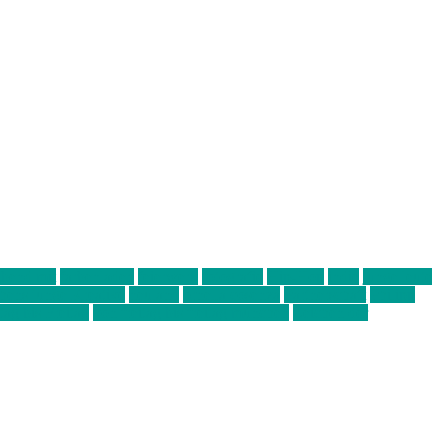
abend mit
farbenladen
feierwerk
fotografie
Hip-Hop
indie
junge leute
ens junge Kreative
neuland
ornella cosenza
Partnerschaft
Philipp
tag bis Freitag
von freitag bis freitag münchen
Zeichen der