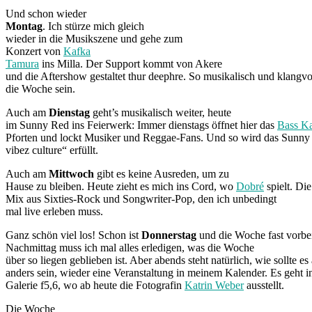
Und schon wieder
Montag
. Ich stürze mich gleich
wieder in die Musikszene und
gehe zum
Konzert von
Kafka
Tamura
ins Milla. Der Support kommt von Akere
und die Aftershow gestaltet thur deephre. So musikalisch und klangvol
die Woche sein.
Auch am
Dienstag
geht’s musikalisch weiter, heute
im Sunny Red ins Feierwerk: Immer dienstags öffnet hier das
Bass K
Pforten und lockt Musiker und Reggae-Fans. Und so wird das Sunny
vibez culture“ erfüllt.
Auch am
Mittwoch
gibt es keine Ausreden, um zu
Hause zu bleiben. Heute zieht es mich ins Cord, wo
Dobré
spielt. Di
Mix aus Sixties-Rock und Songwriter-Pop, den ich unbedingt
mal live erleben muss.
Ganz schön viel los! Schon ist
Donnerstag
und die Woche fast vorbe
Nachmittag muss ich mal
alles erledigen, was die Woche
über so liegen geblieben ist. Aber abends steht natürlich, wie sollte es
anders sein, wieder eine Veranstaltung in meinem Kalender. Es geht i
Galerie f5,6, wo ab heute die Fotografin
Katrin Weber
ausstellt.
Die Woche