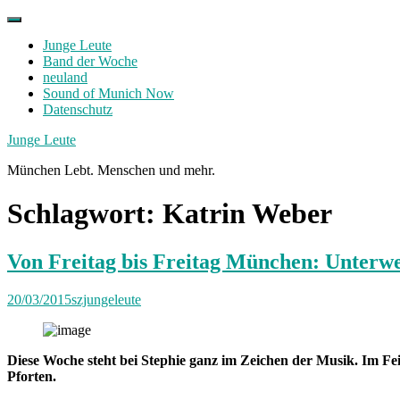
Skip
to
Junge Leute
content
Band der Woche
neuland
Sound of Munich Now
Datenschutz
Facebook
Twitter
Instagram
Junge Leute
München Lebt. Menschen und mehr.
Schlagwort:
Katrin Weber
Von Freitag bis Freitag München: Unterwe
20/03/2015
szjungeleute
Diese Woche steht bei Stephie ganz im Zeichen der Musik. Im Fe
Pforten.