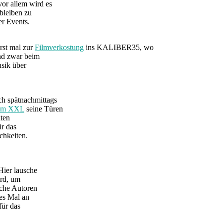
vor allem wird es
bleiben zu
er Events.
rst mal zur
Filmverkostung
ins KALIBER35, wo
nd zwar beim
sik über
h spätnachmittags
um XXL
seine Türen
äten
r das
chkeiten.
 Hier lausche
ird, um
sche Autoren
es Mal an
für das