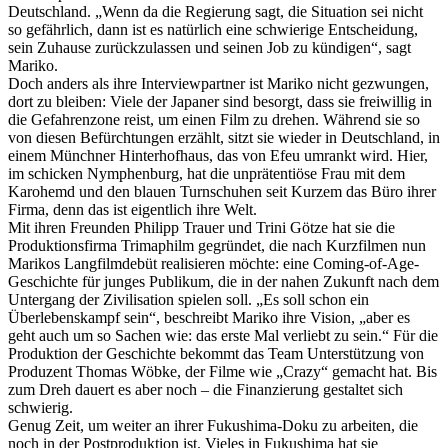
Deutschland. „Wenn da die Regierung sagt, die Situation sei nicht
so gefährlich, dann ist es natürlich eine schwierige Entscheidung,
sein Zuhause zurückzulassen und seinen Job zu kündigen“, sagt
Mariko.
Doch anders als ihre Interviewpartner ist Mariko nicht gezwungen,
dort zu bleiben: Viele der Japaner sind besorgt, dass sie freiwillig in
die Gefahrenzone reist, um einen Film zu drehen. Während sie so
von diesen Befürchtungen erzählt, sitzt sie wieder in Deutschland, in
einem Münchner Hinterhofhaus, das von Efeu umrankt wird. Hier,
im schicken Nymphenburg, hat die unprätentiöse Frau mit dem
Karohemd und den blauen Turnschuhen seit Kurzem das Büro ihrer
Firma, denn das ist eigentlich ihre Welt.
Mit ihren Freunden Philipp Trauer und Trini Götze hat sie die
Produktionsfirma Trimaphilm gegründet, die nach Kurzfilmen nun
Marikos Langfilmdebüt realisieren möchte: eine Coming-of-Age-
Geschichte für junges Publikum, die in der nahen Zukunft nach dem
Untergang der Zivilisation spielen soll. „Es soll schon ein
Überlebenskampf sein“, beschreibt Mariko ihre Vision, „aber es
geht auch um so Sachen wie: das erste Mal verliebt zu sein.“ Für die
Produktion der Geschichte bekommt das Team Unterstützung von
Produzent Thomas Wöbke, der Filme wie „Crazy“ gemacht hat. Bis
zum Dreh dauert es aber noch – die Finanzierung gestaltet sich
schwierig.
Genug Zeit, um weiter an ihrer Fukushima-Doku zu arbeiten, die
noch in der Postproduktion ist. Vieles in Fukushima hat sie