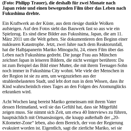
(Foto: Philipp Trauer), die deshalb für zwei Monate nach
Japan reiste und einen bewegenden Film über das Leben nach
Fukushima drehte.
Ein Kraftwerk an der Küste, aus dem riesige dunkle Wolken
aufsteigen. Auf den Fotos sieht das Bauwerk fast so aus wie ein
Spielzeug. Es sind diese Bilder aus Fukushima, Japan, die am 11.
März 2011 um die Welt gehen. Sie dokumentieren den Beginn einer
nuklearen Katastrophe. Jetzt, zwei Jahre nach dem Reaktorunfall,
hat die Halbjapanerin Mariko Minoguchi, 24, einen Film über das
Leben nach Fukushima gedreht. Die junge Frau aus München
zeichnet Japan in leiseren Bildern, die nicht weniger berühren: Da
ist zum Beispiel das Bild einer Mutter, die mit ihrem Teenager-Sohn
noch immer in Fukushima City wohnt. Wie viele der Menschen in
der Region ist sie zu arm, um wegzuziehen aus der
strahlenbelasteten Stadt, und lebt dort nun in dem Wissen, dass ihr
Kind wahrscheinlich eines Tages an den Folgen des Atomunglücks
erkranken wird.
Acht Wochen lang bereist Mariko gemeinsam mit ihrem Vater
dessen Heimatland, weil sie das Gefühl hat, dass sie Mitgefühl
zeigen muss. Sie nimmt sich Zeit, um etwa 40 Interviews zu führen,
hauptsächlich mit Ortsansässigen, die knapp außerhalb der „20-
Kilometer-Zone“ leben, also dem Bereich, der von der Regierung
evakuiert worden ist. Eigentlich, sagt die zierliche Mariko, sei sie