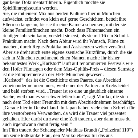
gar keine Dokumentarfilmerin. Eigentlich möchte sie
Spielfilmregisseurin werden.
Sie, die mit einem Mix aus beiden Kulturen hier in München
aufwächst, erfindet von klein auf gerne Geschichten, bettelt ihre
Eltern so lange an, bis sie ihr eine Kamera schenken, mit der sie
kleine Familienfilmchen macht. Doch dass Filmemachen ein
richtiger Job sein kann, versteht sie erst, als sie mit 16 ein Schnitt-
Praktikum macht. Nach dem Abitur wird ihr Wunsch, Filme zu
machen, durch Regie-Praktika und Assistenzen weiter verstärkt.
Aber sie dreht auch erste eigene szenische Kurzfilme, durch die sie
sich in München zunehmend einen Namen macht: Ihr bisher
bekanntestes Werk „Karlstod“ läuft auf renommierten Festivals wie
den Hofer Filmtagen oder dem Max-Ophüls-Preis – diesen Samstag
ist die Filmpremiere an der HFF München gewesen.
„Karlstod“, das ist die Geschichte eines Paares, das Abschied
voneinander nehmen muss, weil einer der Partner an Krebs leidet
und bald sterben wird. „Trauer ist so eine unglaublich einsame
Sache, weil man es so schwer teilen kann“, sagt Mariko, die sich
nach dem Tod einer Freundin mit dem Abschiednehmen beschäftigt.
„Gerade hier in Deutschland. In Japan haben viele einen Schrein für
ihre verstorbenen Verwandten, da wird die Trauer viel präsenter
gehalten. Hier darfst du zwar eine Zeit trauern, aber dann muss du
auch irgendwann damit fertig sein.“
Im Film trauert der Schauspieler Matthias Brandt („Polizeiruf 110“)
um seine todkranke Frau, den Mariko ebenso für das aus