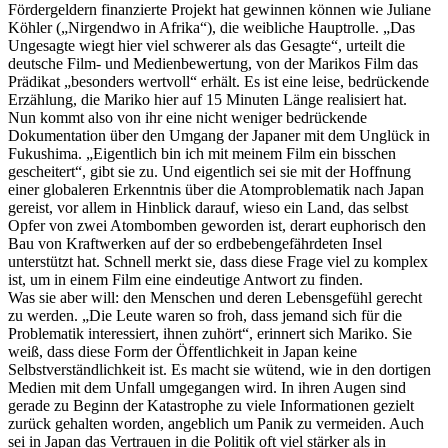
Fördergeldern finanzierte Projekt hat gewinnen können wie Juliane
Köhler („Nirgendwo in Afrika“), die weibliche Hauptrolle. „Das
Ungesagte wiegt hier viel schwerer als das Gesagte“, urteilt die
deutsche Film- und Medienbewertung, von der Marikos Film das
Prädikat „besonders wertvoll“ erhält. Es ist eine leise, bedrückende
Erzählung, die Mariko hier auf 15 Minuten Länge realisiert hat.
Nun kommt also von ihr eine nicht weniger bedrückende
Dokumentation über den Umgang der Japaner mit dem Unglück in
Fukushima. „Eigentlich bin ich mit meinem Film ein bisschen
gescheitert“, gibt sie zu. Und eigentlich sei sie mit der Hoffnung
einer globaleren Erkenntnis über die Atomproblematik nach Japan
gereist, vor allem in Hinblick darauf, wieso ein Land, das selbst
Opfer von zwei Atombomben geworden ist, derart euphorisch den
Bau von Kraftwerken auf der so erdbebengefährdeten Insel
unterstützt hat. Schnell merkt sie, dass diese Frage viel zu komplex
ist, um in einem Film eine eindeutige Antwort zu finden.
Was sie aber will: den Menschen und deren Lebensgefühl gerecht
zu werden. „Die Leute waren so froh, dass jemand sich für die
Problematik interessiert, ihnen zuhört“, erinnert sich Mariko. Sie
weiß, dass diese Form der Öffentlichkeit in Japan keine
Selbstverständlichkeit ist. Es macht sie wütend, wie in den dortigen
Medien mit dem Unfall umgegangen wird. In ihren Augen sind
gerade zu Beginn der Katastrophe zu viele Informationen gezielt
zurück gehalten worden, angeblich um Panik zu vermeiden. Auch
sei in Japan das Vertrauen in die Politik oft viel stärker als in