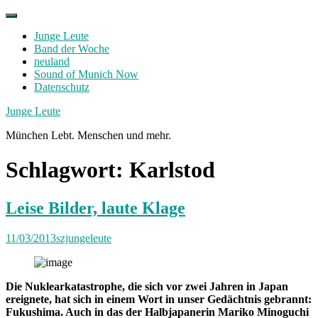
Skip
to
Junge Leute
content
Band der Woche
neuland
Sound of Munich Now
Datenschutz
Facebook
Twitter
Instagram
Junge Leute
München Lebt. Menschen und mehr.
Schlagwort:
Karlstod
Leise Bilder, laute Klage
11/03/2013
szjungeleute
Die Nuklearkatastrophe, die sich vor zwei Jahren in Japan
ereignete, hat sich in einem Wort in unser Gedächtnis gebrannt:
Fukushima. Auch in das der Halbjapanerin Mariko Minoguchi