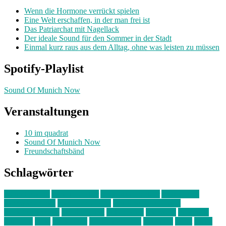
Wenn die Hormone verrückt spielen
Eine Welt erschaffen, in der man frei ist
Das Patriarchat mit Nagellack
Der ideale Sound für den Sommer in der Stadt
Einmal kurz raus aus dem Alltag, ohne was leisten zu müssen
Spotify-Playlist
Sound Of Munich Now
Veranstaltungen
10 im quadrat
Sound Of Munich Now
Freundschaftsbänd
Schlagwörter
10 im Quadrat
Amelie Völker
Anastasia Trenkler
Ausstellung
bahnwärter thiel
Band der Woche
Bei Krause zu Hause
Beziehungsweise
ein abend mit
farbenladen
feierwerk
fotografie
Hip-Hop
indie
junge leute
junges münchen
Kolumne
kunst
Liebe