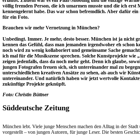
erlaubt. Zudem war es ein Paar-Shooting und die einzige Wärme
völlig fremden Person, die ich umarmen musste und die ich erst
kennengelernt habe. Das war schon befremdlich. Aber dafür ein
für ein Foto.
Brauchen wir mehr Vernetzung in München?
Unbedingt. Immer. Je mehr, desto besser. München ist ja nicht gr
kennen das Gefühl, dass man jemanden irgendwoher eh schon k
noch wird zu wenig kollaboriert und gemeinsame Sache gemach
ich mal für die Musikszene sprechen. Solche Kunstprojekte wie 
zeigen jedenfalls, dass da noch mehr geht. Denn ich glaube, sowoh
jungen Fotografen freuen sich, sich untereinander mal zu begegn
unterschiedlichen kreativen Ansätze zu sehen, als auch wir Künst
untereinander. Und natürlich haben wir jetzt wertvolle Kontakte 
zukünftige Projekte geknüpft.
Foto: Christin Büttner
Süddeutsche Zeitung
München lebt. Viele junge Menschen machen den Alltag in der Stadt 
vorgestellt – von jungen Autoren, für junge Leser. Die besten Geschi