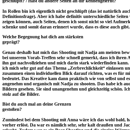
geschlüpft? / Hast du andere Seiten an dir kennengelernt?
In Rollen bin ich eigentlich nicht geschlüpft (das ist natürlich auc
Definitionsfrage). Aber ich habe definitiv unterschiedliche Seiten
zeigen können, auch Seiten, denen ich sonst nicht so viel Aufmer
schenke und somit daran erinnert wurde, dass es diese auch gibt.
Welche Begegnung hat dich am stärksten
geprägt?
Genau deshalb hat mich das Shooting mit Nadja am meisten bewe
bei unserem Vorab-Treffen sehr schnell gemerkt, dass ich ihren
ihn gut nachvollziehen und mich darin stark wiederfinden kann.
ich mich sehr gut auf das Thema „Zerbrechlichkeit“ einlassen u
zusammen einen individuellen Blick darauf richten, was es für m
bedeutet. Das Kreative kam dann praktisch wie von selbst und e
angenehm und organisch mit Nadja zu shooten. Das habe ich au
Bildern gesehen. Sie sind unangenehm und gleichzeitig schön. Ic
stolz auf die Bilder.
Bist du auch mal an deine Grenzen
gestoßen?
Zumindest bei dem Shooting mit Anna wäre ich das wohl bald, hät
vorher erlöst. Da war es nämlich sehr, sehr kalt draußen und Ja