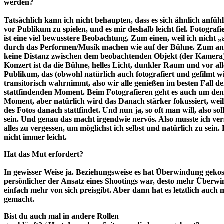
werden?
Tatsächlich kann ich nicht behaupten, dass es sich ähnlich anfüh
vor Publikum zu spielen, und es mir deshalb leicht fiel. Fotograf
ist eine viel bewusstere Beobachtung. Zum einen, weil ich nicht 
durch das Performen/Musik machen wie auf der Bühne. Zum and
keine Distanz zwischen dem beobachtenden Objekt (der Kamera)
Konzert ist da die Bühne, helles Licht, dunkler Raum und vor al
Publikum, das (obwohl natürlich auch fotografiert und gefilmt w
transitorisch wahrnimmt, also wir alle genießen im besten Fall de
stattfindenden Moment. Beim Fotografieren geht es auch um den
Moment, aber natürlich wird das Danach stärker fokussiert, weil
des Fotos danach stattfindet. Und nun ja, so oft man will, also soll
sein. Und genau das macht irgendwie nervös. Also musste ich ve
alles zu vergessen, um möglichst ich selbst und natürlich zu sein.
nicht immer leicht.
Hat das Mut erfordert?
In gewisser Weise ja. Beziehungsweise es hat Überwindung gekost
persönlicher der Ansatz eines Shootings war, desto mehr Überw
einfach mehr von sich preisgibt. Aber dann hat es letztlich auch
gemacht.
Bist du auch mal in andere Rollen