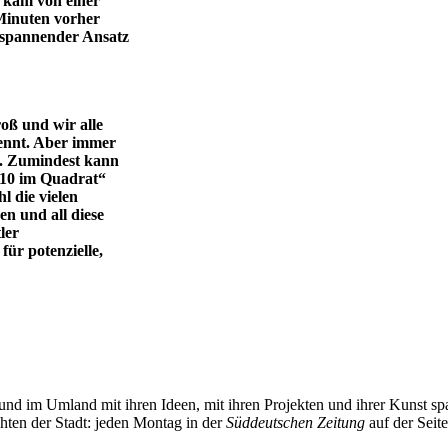
 kam von einer
 Minuten vorher
 spannender Ansatz
oß und wir alle
ennt. Aber immer
t. Zumindest kann
„10 im Quadrat“
l die vielen
en und all diese
ler
für potenzielle,
und im Umland mit ihren Ideen, mit ihren Projekten und ihrer Kunst 
chten der Stadt: jeden Montag in der
Süddeutschen Zeitung
auf der Seit