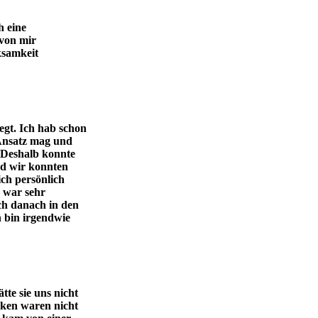
h eine
 von mir
ksamkeit
gt. Ich hab schon
 Ansatz mag und
 Deshalb konnte
nd wir konnten
ich persönlich
s war sehr
ch danach in den
h bin irgendwie
te sie uns nicht
cken waren nicht