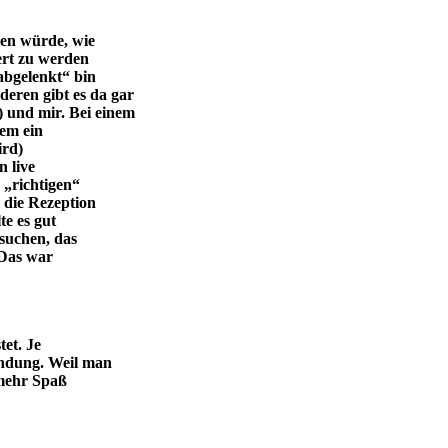
len würde, wie
iert zu werden
„abgelenkt“ bin
eren gibt es da gar
 und mir. Bei einem
lem ein
ird)
n live
 „richtigen“
 die Rezeption
te es gut
rsuchen, das
 Das war
et. Je
indung. Weil man
 mehr Spaß