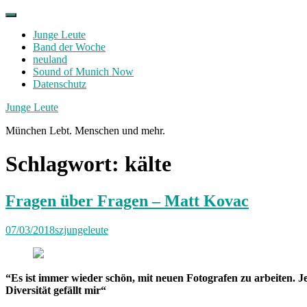
Skip
to
Junge Leute
content
Band der Woche
neuland
Sound of Munich Now
Datenschutz
Facebook
Twitter
Instagram
Junge Leute
München Lebt. Menschen und mehr.
Schlagwort:
kälte
Fragen über Fragen – Matt Kovac
07/03/2018
szjungeleute
“
Es ist immer wieder schön, mit neuen Fotografen zu arbeiten. Je
Diversität gefällt mir
“