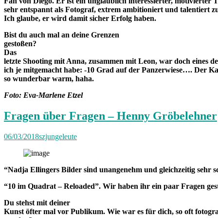
Fan von Diego. Er ist ein unglaublich interessierter, motivierter 
sehr entspannt als Fotograf, extrem ambitioniert und talentiert zu
Ich glaube, er wird damit sicher Erfolg haben.
Bist du auch mal an deine Grenzen
gestoßen?
Das
letzte Shooting mit Anna, zusammen mit Leon, war doch eines der
ich je mitgemacht habe: -10 Grad auf der Panzerwiese…. Der Ka
so wunderbar warm, haha.
Foto: Eva-Marlene Etzel
Fragen über Fragen – Henny Gröbelehner
06/03/2018
szjungeleute
“
Nadja Ellingers Bilder sind unangenehm und gleichzeitig sehr sc
“10 im Quadrat – Reloaded”
. Wir haben ihr ein paar Fragen gest
Du stehst mit deiner
Kunst öfter mal vor Publikum. Wie war es für dich, so oft fotogra