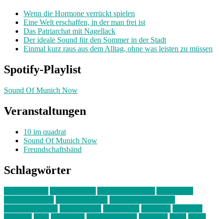
Wenn die Hormone verrückt spielen
Eine Welt erschaffen, in der man frei ist
Das Patriarchat mit Nagellack
Der ideale Sound für den Sommer in der Stadt
Einmal kurz raus aus dem Alltag, ohne was leisten zu müssen
Spotify-Playlist
Sound Of Munich Now
Veranstaltungen
10 im quadrat
Sound Of Munich Now
Freundschaftsbänd
Schlagwörter
10 im Quadrat
Amelie Völker
Anastasia Trenkler
Ausstellung
bahnwärter thiel
Band der Woche
Bei Krause zu Hause
Beziehungsweise
ein abend mit
farbenladen
feierwerk
fotografie
Hip-Hop
indie
junge leute
junges münchen
Kolumne
kunst
Liebe