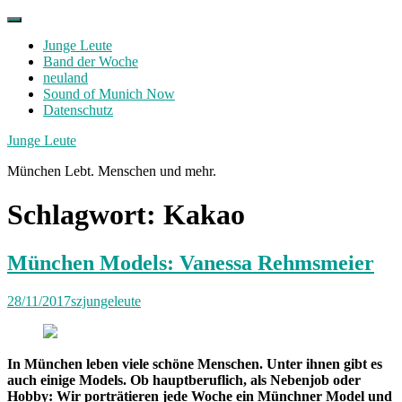
Skip
to
Junge Leute
content
Band der Woche
neuland
Sound of Munich Now
Datenschutz
Facebook
Twitter
Instagram
Junge Leute
München Lebt. Menschen und mehr.
Schlagwort:
Kakao
München Models: Vanessa Rehmsmeier
28/11/2017
szjungeleute
In München leben viele schöne Menschen. Unter ihnen gibt es
auch einige Models. Ob hauptberuflich, als Nebenjob oder
Hobby: Wir porträtieren jede Woche ein Münchner Model und