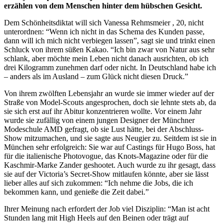
erzählen von dem Menschen hinter dem hübschen Gesicht.
Dem Schönheitsdiktat will sich Vanessa Rehmsmeier , 20, nicht
unterordnen: “Wenn ich nicht in das Schema des Kunden passe,
dann will ich mich nicht verbiegen lassen”, sagt sie und trinkt einen
Schluck von ihrem süßen Kakao. “Ich bin zwar von Natur aus sehr
schlank, aber möchte mein Leben nicht danach ausrichten, ob ich
drei Kilogramm zunehmen darf oder nicht. In Deutschland habe ich
– anders als im Ausland – zum Glück nicht diesen Druck.”
Von ihrem zwölften Lebensjahr an wurde sie immer wieder auf der
Straße von Model-Scouts angesprochen, doch sie lehnte stets ab, da
sie sich erst auf ihr Abitur konzentrieren wollte. Vor einem Jahr
wurde sie zufällig von einem jungen Designer der Münchner
Modeschule AMD gefragt, ob sie Lust hätte, bei der Abschluss-
Show mitzumachen, und sie sagte aus Neugier zu. Seitdem ist sie in
München sehr erfolgreich: Sie war auf Castings für Hugo Boss, hat
für die italienische Photovogue, das Knots-Magazine oder für die
Kaschmir-Marke Zander geshootet. Auch wurde zu ihr gesagt, dass
sie auf der Victoria’s Secret-Show mitlaufen könnte, aber sie lässt
lieber alles auf sich zukommen: “Ich nehme die Jobs, die ich
bekommen kann, und genieße die Zeit dabei.”
Ihrer Meinung nach erfordert der Job viel Disziplin: “Man ist acht
Stunden lang mit High Heels auf den Beinen oder trägt auf