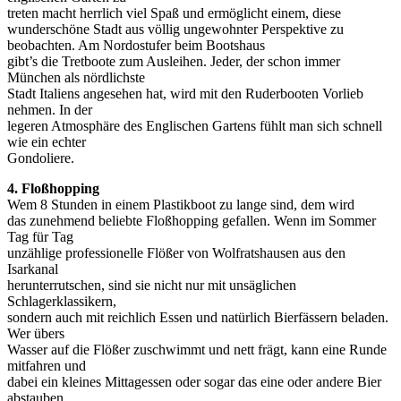
treten macht herrlich viel Spaß und ermöglicht einem, diese
wunderschöne Stadt aus völlig ungewohnter Perspektive zu
beobachten. Am Nordostufer beim Bootshaus
gibt’s die Tretboote zum Ausleihen. Jeder, der schon immer
München als nördlichste
Stadt Italiens angesehen hat, wird mit den Ruderbooten Vorlieb
nehmen. In der
legeren Atmosphäre des Englischen Gartens fühlt man sich schnell
wie ein echter
Gondoliere.
4. Floßhopping
Wem 8 Stunden in einem Plastikboot zu lange sind, dem wird
das zunehmend beliebte Floßhopping gefallen. Wenn im Sommer
Tag für Tag
unzählige professionelle Flößer von Wolfratshausen aus den
Isarkanal
herunterrutschen, sind sie nicht nur mit unsäglichen
Schlagerklassikern,
sondern auch mit reichlich Essen und natürlich Bierfässern beladen.
Wer übers
Wasser auf die Flößer zuschwimmt und nett frägt, kann eine Runde
mitfahren und
dabei ein kleines Mittagessen oder sogar das eine oder andere Bier
abstauben.