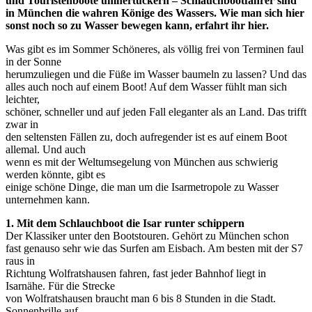
und Touristenboote umhertuckern – Schlauchbootfahrer sind
in München die wahren Könige des Wassers. Wie man sich hier
sonst noch so zu Wasser bewegen kann, erfahrt ihr hier.
Was gibt es im Sommer Schöneres, als völlig frei von Terminen faul
in der Sonne
herumzuliegen und die Füße im Wasser baumeln zu lassen? Und das
alles auch noch auf einem Boot! Auf dem Wasser fühlt man sich
leichter,
schöner, schneller und auf jeden Fall eleganter als an Land. Das trifft
zwar in
den seltensten Fällen zu, doch aufregender ist es auf einem Boot
allemal. Und auch
wenn es mit der Weltumsegelung von München aus schwierig
werden könnte, gibt es
einige schöne Dinge, die man um die Isarmetropole zu Wasser
unternehmen kann.
1. Mit dem Schlauchboot die Isar runter schippern
Der Klassiker unter den Bootstouren. Gehört zu München schon
fast genauso sehr wie das Surfen am Eisbach. Am besten mit der S7
raus in
Richtung Wolfratshausen fahren, fast jeder Bahnhof liegt in
Isarnähe. Für die Strecke
von Wolfratshausen braucht man 6 bis 8 Stunden in die Stadt.
Sonnenbrille auf,