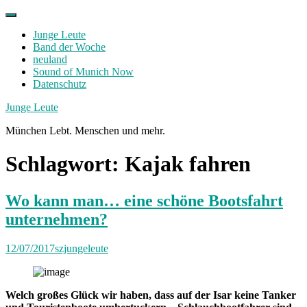
Skip
to
Junge Leute
content
Band der Woche
neuland
Sound of Munich Now
Datenschutz
Facebook
Twitter
Instagram
Junge Leute
München Lebt. Menschen und mehr.
Schlagwort:
Kajak fahren
Wo kann man… eine schöne Bootsfahrt
unternehmen?
12/07/2017
szjungeleute
Welch großes Glück wir haben, dass auf der Isar keine Tanker