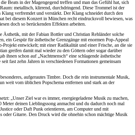
b die Beats in der Magengegend treffen und man das Gefühl hat, sich
aum: metallisch, klirrend, durchdringend. Diese Trommel ist der
n Klang verfremdet und verstärkt. Der Klang schneidet durch den
 hat bei diesem Konzert in München recht eindrucksvoll bewiesen, was
iesen doch so berückenden Effekten arbeiten.
e Ästhetik, mit der Fabian Bottler und Christian Rehländer solche
tten, ein Gespür für ästhetische Grenzgänge mit enormen Pop-Appeal
ojekt entwickelt; mit einer Radikalität und einer Frische, an die sie
ian greifen damit mal wieder zu den Göttern oder sogar darüber
gab ihnen schon auf „Nachtmensch“ eine schlagende ästhetische
ie seit fast zehn Jahren in verschiedenen Formationen gemeinsam
r besonderes, aufgerautes Timbre. Doch die rein instrumentale Musik,
h nun weit vom üblichen Popschema entfernen und stark an der
 setzt: „Unser Ziel war es immer, energiegeladene Musik zu machen,
 500 Meter deinen Lieblingssong anmachst und du dadurch noch mal
 Justice oder Daft Punk orientieren, am Computer und mit
ss oder Gitarre. Den Druck wird die ohnehin schon mächtige Musik