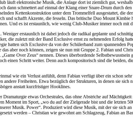
ub läuft elektronische Musik, die Anlage dort ist ziemlich gut, weshal
och dann schmettert auf einmal der Klang einer Snare-Drum durch den R
sselnden Kettenkonstruktion unter dem Trommelfell ausgestattet, die de
rch und schafft Akzente, die fesseln. Das britische Duo Mount Kimbie
nnen. Und es ist erstaunlich, wie wenig Club-Musiker immer noch mit d
eniger erstaunlich ist dabei jedoch die radikal geplante und schnittig
iker, die zuletzt mit der Band Exclusive ernst zu nehmenden Erfolg ha
ie hatten sich Exclusive da von der Schülerband zum spannenden Pop-Pr
das aber noch können, zeigen sie nun mit Gruppe 2. Fabian und Christ
aben, „Game Over Zeus“ nennen. Dieses überbordende Selbstbewusstsein 
och einen Schritt weiter. Denn auch kompositorisch sind die beiden, d
einmal wie ein Verlust anfühlt, denn Fabian verfügt über ein schon seh
nen andere Freiheiten. Etwa bezüglich der Strukturen, in denen sie sic
bögen anstatt kurzfristiger Hooklines.
rer Dramaturgie etwas Orchestrales, das ohne Abstriche auf Mächtigkeit
 einem Moment im Sport, „wo du auf der Zielgerade bist und die letzten
serer Musik. Power“. Produziert wird diese Musik, mit der sie sich an
umgesetzt werden – Christian wie gewohnt am Schlagzeug, Fabian an Ba