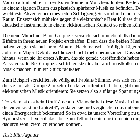
Vor circa fünf Jahren in der Roten Sonne in München: In dem Kellercl
in einem eigenen Raum aus plastisch spürbarer Musik zu befinden. D
wichtigste Akzentgeber eines jeden Schlagzeug-Sets und mit einer ra
Raum. Er setzt sich mühelos gegen die elektronische Beat-Kulisse du
akustische Instrumente in einem elektronischen Kontext so reißen kö
Die neue Münchner Band Gruppe 2 versucht sich nun ebenfalls daran. W
Effekte in ihrem neuen Projekt erschaffen. Denn dass die beiden Mus
haben, zeigten sie auf ihrem Album „Nachtmensch“. Völlig in Eigenreg
auf ihrem Major-Debüt anschließend nicht mehr herankamen. Dass sie 
hinaus, wenn sie ihr erstes Album, das sie gerade veröffentlicht h
Aussagekraft. Bei Gruppe 2 schichten sie die aber auch musikalisch n
Musik machen, nun ein Stück radikaler.
Zum Beispiel verzichten sie völlig auf Fabians Stimme, was sich erst 
die sie nun als Gruppe 2 in zehn Tracks veröffentlicht haben, gibt ih
elektronischen Musik orientieren: Sie setzen also auf lange Spannungs
Trotzdem ist das kein Druffi-Techno. Vielmehr hat diese Musik in ih
die einen kickt und antreibt“, erklären sie und vergleichen das mit
einen Energieschub bekommst! So in etwa ist unsere Vorstellung zu un
Synthesizern. Live soll das aber zum Teil mit echten Instrumenten 
dadurch wohl ziemlich erhöhen können.
Text: Rita Argauer