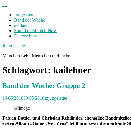
Skip
to
Junge Leute
content
Band der Woche
neuland
Sound of Munich Now
Datenschutz
Facebook
Twitter
Instagram
Junge Leute
München Lebt. Menschen und mehr.
Schlagwort:
kailehner
Band der Woche: Gruppe 2
16/05/2018
30/05/2018
szjungeleute
Fabian Bottler und Christian Rehländer, ehemalige Bandmitglie
ersten Album „Game Over Zeus“ fehlt nun zwar die markante Sti