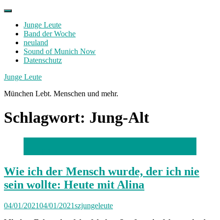
Skip
to
Junge Leute
content
Band der Woche
neuland
Sound of Munich Now
Datenschutz
Facebook
Twitter
Instagram
Junge Leute
München Lebt. Menschen und mehr.
Schlagwort:
Jung-Alt
Foto: privat
Wie ich der Mensch wurde, der ich nie
sein wollte: Heute mit Alina
04/01/2021
04/01/2021
szjungeleute