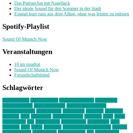
Das Patriarchat mit Nagellack
Der ideale Sound für den Sommer in der Stadt
Einmal kurz raus aus dem Alltag, ohne was leisten zu müssen
Spotify-Playlist
Sound Of Munich Now
Veranstaltungen
10 im quadrat
Sound Of Munich Now
Freundschaftsbänd
Schlagwörter
10 im Quadrat
Amelie Völker
Anastasia Trenkler
Ausstellung
bahnwärter thiel
Band der Woche
Bei Krause zu Hause
Beziehungsweise
ein abend mit
farbenladen
feierwerk
fotografie
Hip-Hop
indie
junge leute
junges münchen
Kolumne
kunst
Liebe
Lisi Wasmer
lmu
lost weekend
Louis Seibert
Max Fluder
mein
münchen
milla
musik
München
Münchens junge Kreative
neuland
ornella cosenza
Partnerschaft
Philipp Kreiter
pop
Rita Argauer