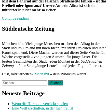
Mit dem Fahrrad auf der falschen Straßenseite fahren – ist das
Freiheit oder Ignoranz? Unsere Autorin Alina ist sich da
mittlerweile nicht mehr so sicher.
„Wie
Continue reading
ich
der
Süddeutsche Zeitung
Mensch
wurde,
der
München lebt. Viele junge Menschen machen den Alltag in der
ich
Stadt und im Umland mit ihren Ideen, mit ihren Projekten und ihrer
nie
Kunst spannend. Diese Macher werden auf dieser Seite Woche für
sein
Woche vorgestellt – von jungen Autoren, für junge Leser. Die
wollte:
besten Geschichten der Stadt: jeden Montag in der
Süddeutschen
Heute
Zeitung
auf der Seite „Junge Leute“ – und jeden Tag im Internet.
mit
Alina“
Lust, mitzuarbeiten?
Mach mit
– dein Publikum wartet!
Suchen
nach:
Neueste Beiträge
Wenn die Hormone verrückt spielen
Eine Welt erschaffen, in der man frei ist