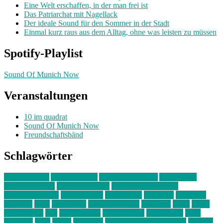
Eine Welt erschaffen, in der man frei ist
Das Patriarchat mit Nagellack
Der ideale Sound für den Sommer in der Stadt
Einmal kurz raus aus dem Alltag, ohne was leisten zu müssen
Spotify-Playlist
Sound Of Munich Now
Veranstaltungen
10 im quadrat
Sound Of Munich Now
Freundschaftsbänd
Schlagwörter
10 im Quadrat
Amelie Völker
Anastasia Trenkler
Ausstellung
bahnwärter thiel
Band der Woche
Bei Krause zu Hause
Beziehungsweise
ein abend mit
farbenladen
feierwerk
fotografie
Hip-Hop
indie
junge leute
junges münchen
Kolumne
kunst
Liebe
Lisi Wasmer
lmu
lost weekend
Louis Seibert
Max Fluder
mein
münchen
milla
musik
München
Münchens junge Kreative
neuland