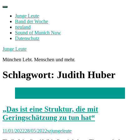
Skip
to
Junge Leute
content
Band der Woche
neuland
Sound of Munich Now
Datenschutz
Facebook
Twitter
Instagram
Junge Leute
München Lebt. Menschen und mehr.
Schlagwort:
Judith Huber
Foto: Florian Peljak
„Das ist eine Struktur, die mit
Geringschätzung zu tun hat“
11/01/2022
28/05/2022
szjungeleute