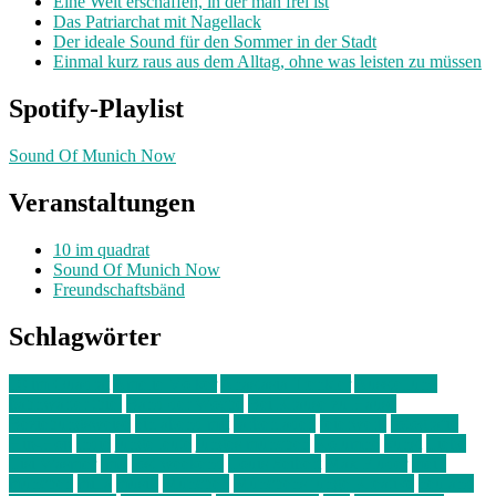
Eine Welt erschaffen, in der man frei ist
Das Patriarchat mit Nagellack
Der ideale Sound für den Sommer in der Stadt
Einmal kurz raus aus dem Alltag, ohne was leisten zu müssen
Spotify-Playlist
Sound Of Munich Now
Veranstaltungen
10 im quadrat
Sound Of Munich Now
Freundschaftsbänd
Schlagwörter
10 im Quadrat
Amelie Völker
Anastasia Trenkler
Ausstellung
bahnwärter thiel
Band der Woche
Bei Krause zu Hause
Beziehungsweise
ein abend mit
farbenladen
feierwerk
fotografie
Hip-Hop
indie
junge leute
junges münchen
Kolumne
kunst
Liebe
Lisi Wasmer
lmu
lost weekend
Louis Seibert
Max Fluder
mein
münchen
milla
musik
München
Münchens junge Kreative
neuland