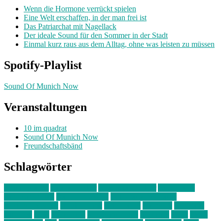
Wenn die Hormone verrückt spielen
Eine Welt erschaffen, in der man frei ist
Das Patriarchat mit Nagellack
Der ideale Sound für den Sommer in der Stadt
Einmal kurz raus aus dem Alltag, ohne was leisten zu müssen
Spotify-Playlist
Sound Of Munich Now
Veranstaltungen
10 im quadrat
Sound Of Munich Now
Freundschaftsbänd
Schlagwörter
10 im Quadrat
Amelie Völker
Anastasia Trenkler
Ausstellung
bahnwärter thiel
Band der Woche
Bei Krause zu Hause
Beziehungsweise
ein abend mit
farbenladen
feierwerk
fotografie
Hip-Hop
indie
junge leute
junges münchen
Kolumne
kunst
Liebe