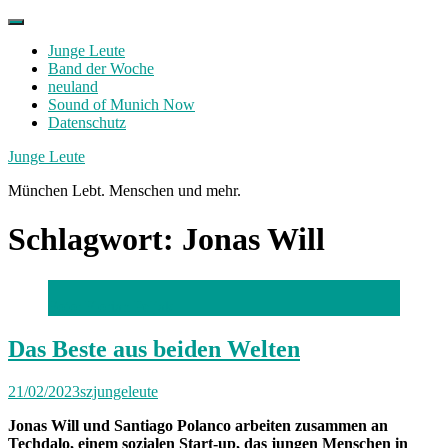
Skip
to
Junge Leute
content
Band der Woche
neuland
Sound of Munich Now
Datenschutz
Facebook
Twitter
Instagram
Junge Leute
München Lebt. Menschen und mehr.
Schlagwort:
Jonas Will
Foto: Florian Peljak
Das Beste aus beiden Welten
21/02/2023
szjungeleute
Jonas Will und Santiago Polanco arbeiten zusammen an
Techdalo, einem sozialen Start-up, das jungen Menschen in