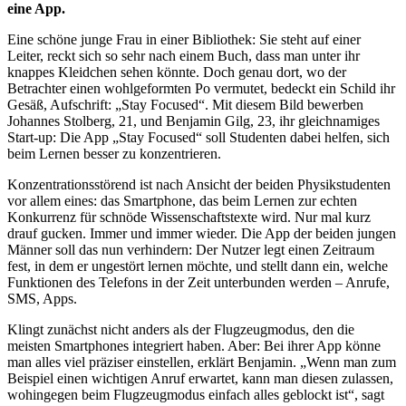
eine App.
Eine schöne junge Frau in einer Bibliothek: Sie steht auf einer
Leiter, reckt sich so sehr nach einem Buch, dass man unter ihr
knappes Kleidchen sehen könnte. Doch genau dort, wo der
Betrachter einen wohlgeformten Po vermutet, bedeckt ein Schild ihr
Gesäß, Aufschrift: „Stay Focused“. Mit diesem Bild bewerben
Johannes Stolberg, 21, und Benjamin Gilg, 23, ihr gleichnamiges
Start-up: Die App „Stay Focused“ soll Studenten dabei helfen, sich
beim Lernen besser zu konzentrieren.
Konzentrationsstörend ist nach Ansicht der beiden Physikstudenten
vor allem eines: das Smartphone, das beim Lernen zur echten
Konkurrenz für schnöde Wissenschaftstexte wird. Nur mal kurz
drauf gucken. Immer und immer wieder. Die App der beiden jungen
Männer soll das nun verhindern: Der Nutzer legt einen Zeitraum
fest, in dem er ungestört lernen möchte, und stellt dann ein, welche
Funktionen des Telefons in der Zeit unterbunden werden – Anrufe,
SMS, Apps.
Klingt zunächst nicht anders als der Flugzeugmodus, den die
meisten Smartphones integriert haben. Aber: Bei ihrer App könne
man alles viel präziser einstellen, erklärt Benjamin. „Wenn man zum
Beispiel einen wichtigen Anruf erwartet, kann man diesen zulassen,
wohingegen beim Flugzeugmodus einfach alles geblockt ist“, sagt