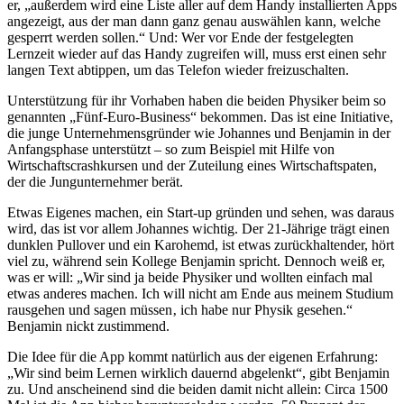
er, „außerdem wird eine Liste aller auf dem Handy installierten Apps
angezeigt, aus der man dann ganz genau auswählen kann, welche
gesperrt werden sollen.“ Und: Wer vor Ende der festgelegten
Lernzeit wieder auf das Handy zugreifen will, muss erst einen sehr
langen Text abtippen, um das Telefon wieder freizuschalten.
Unterstützung für ihr Vorhaben haben die beiden Physiker beim so
genannten „Fünf-Euro-Business“ bekommen. Das ist eine Initiative,
die junge Unternehmensgründer wie Johannes und Benjamin in der
Anfangsphase unterstützt – so zum Beispiel mit Hilfe von
Wirtschaftscrashkursen und der Zuteilung eines Wirtschaftspaten,
der die Jungunternehmer berät.
Etwas Eigenes machen, ein Start-up gründen und sehen, was daraus
wird, das ist vor allem Johannes wichtig. Der 21-Jährige trägt einen
dunklen Pullover und ein Karohemd, ist etwas zurückhaltender, hört
viel zu, während sein Kollege Benjamin spricht. Dennoch weiß er,
was er will: „Wir sind ja beide Physiker und wollten einfach mal
etwas anderes machen. Ich will nicht am Ende aus meinem Studium
rausgehen und sagen müssen‚ ich habe nur Physik gesehen.“
Benjamin nickt zustimmend.
Die Idee für die App kommt natürlich aus der eigenen Erfahrung:
„Wir sind beim Lernen wirklich dauernd abgelenkt“, gibt Benjamin
zu. Und anscheinend sind die beiden damit nicht allein: Circa 1500