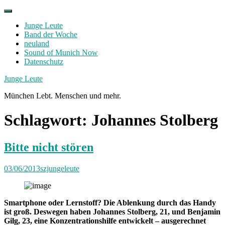
Skip
to
Junge Leute
content
Band der Woche
neuland
Sound of Munich Now
Datenschutz
Facebook
Twitter
Instagram
Junge Leute
München Lebt. Menschen und mehr.
Schlagwort:
Johannes Stolberg
Bitte nicht stören
03/06/2013
szjungeleute
Smartphone oder Lernstoff? Die Ablenkung durch das Handy
ist groß. Deswegen haben Johannes Stolberg, 21, und Benjamin
Gilg, 23, eine Konzentrationshilfe entwickelt – ausgerechnet