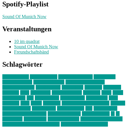
Spotify-Playlist
Sound Of Munich Now
Veranstaltungen
10 im quadrat
Sound Of Munich Now
Freundschaftsbänd
Schlagwörter
10 im Quadrat
Amelie Völker
Anastasia Trenkler
Ausstellung
bahnwärter thiel
Band der Woche
Bei Krause zu Hause
Beziehungsweise
ein abend mit
farbenladen
feierwerk
fotografie
Hip-Hop
indie
junge leute
junges münchen
Kolumne
kunst
Liebe
Lisi Wasmer
lmu
lost weekend
Louis Seibert
Max Fluder
mein
münchen
milla
musik
München
Münchens junge Kreative
neuland
ornella cosenza
Partnerschaft
Philipp Kreiter
pop
Rita Argauer
Sound Of Munich Now
Stefanie Witterauf
susanne krause
sz
sz
junge leute
szjungeleute
theresa parstorfer
Von Freitag bis Freitag
von freitag bis freitag münchen
Zeichen der Freundschaft