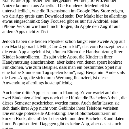
Mal ist die App bisher heruntergeladen worden, 50 Prozent der
Nutzer kommen aus Amerika. Die Kundenzufriedenheit ist
unterschiedlich, wie die Rezensionen im Google Play Store zeigen,
wo die App gratis zum Download steht. Der Markt hier ist allerdings
etwas eingeschränkt: Stay Focused gibt es nur für Android, eine
iPhone-Version wird auch nicht folgen, da Apple den Zugriff auf
andere Apps nicht zulässt.
Jedoch haben die beiden Physiker schon längst eine zweite App auf
den Markt gebracht. Mit „Care 4 your kid“, das vom Konzept her an
die erste App angelehnt ist, können Eltern die Handynutzung ihrer
Kinder kontrollieren. „Es gibt viele Apps, die Kinder in ihrer
Handynutzung einschränken, aber keine von denen sperrt konkret
Funktionen, wie zum Beispiel, dass man ein bestimmtes Spiel nur
eine halbe Stunde am Tag spielen kann“, sagt Benjamin. Anders als
die Lern-App, die sich durch Werbung finanziert, ist diese
Anwendung allerdings kostenpflichtig.
Auch eine dritte App ist schon in Planung. Zuvor wartet auf die
zwei Studenten allerdings noch eine Hürde: die Bachelor-Arbeit, die
dieses Semester geschrieben werden muss. Auch dafür lassen sie
sich dank ihrer App nicht vom Geblinke ihres Telefons verleiten.
Die einzige potenzielle Ablenkung: Die Bibliotheksnutzerin im
kurzen Rock, die auf der Leiter steht und den Bachelor-Kandidaten
ihren Po präsentiert. Dagegen gibt es keine App, aber das ist auch
gut so.