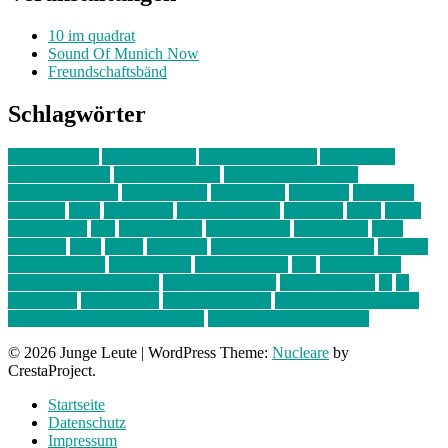
10 im quadrat
Sound Of Munich Now
Freundschaftsbänd
Schlagwörter
10 im Quadrat
Amelie Völker
Anastasia Trenkler
Ausstellung
bahnwärter thiel
Band der Woche
Bei Krause zu Hause
Beziehungsweise
ein abend mit
farbenladen
feierwerk
fotografie
Hip-Hop
indie
junge leute
junges münchen
Kolumne
kunst
Liebe
Lisi Wasmer
lmu
lost weekend
Louis Seibert
Max Fluder
mein
münchen
milla
musik
München
Münchens junge Kreative
neuland
ornella cosenza
Partnerschaft
Philipp Kreiter
pop
Rita Argauer
Sound Of Munich Now
Stefanie Witterauf
susanne krause
sz
sz
junge leute
szjungeleute
theresa parstorfer
Von Freitag bis Freitag
von freitag bis freitag münchen
Zeichen der Freundschaft
© 2026 Junge Leute
|
WordPress Theme:
Nucleare
by
CrestaProject.
Startseite
Datenschutz
Impressum