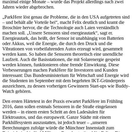
maximal einige Monate – wurde das Projekt allerdings nach zwei
Jahren wieder abgebrochen.
„ParkHere löst genau die Probleme, die in den USA aufgetreten sind
– und behält alle Vorteile bei“, macht Felix deutlich und kramt die
Broschüre hervor, die die Technologie auch Laien verständlich
machen soll. „Unsere Sensoren sind energieautark“, sagt er.
Energieautark, das heißt, der Sensor ist unabhängig von Batterien
oder Akkus, weil die Energie, die durch den Druck und die
Vibrationen von vorbeifahrenden Autos erzeugt wird, gesammelt
werden kann. So haben die Sensoren theoretisch eine unendliche
Laufzeit. Auch die Basisstationen, die mit Solarenergie gespeist
werden können, funktionieren ohne fremde Einwirkung. Diese
Verbesserungen machen ParkHere für Investoren und Kunden
interessant: Das Bundesministerium für Wirtschaft und Energie wird
die Studenten im September mit dem begehrten IKT-Gründerpreis
auszeichnen, zu dessen vorherigen Gewinnern Start-ups wie Buddy-
Watch gehören.
Den ersten Härtetest in der Praxis erwartet ParkHere im Frühling
2016, dann sollen erstmals Sensoren in die Straße eingelassen
werden – in einem ersten Schritt an den Ladesäulen für
Elektroautos, und das europaweit. Ganze Städte mit einem
Parkhilfesystem auszustatten, ist jedoch teuer – „unseren
Berechnungen zufolge würde die Münchner Innenstadt zum