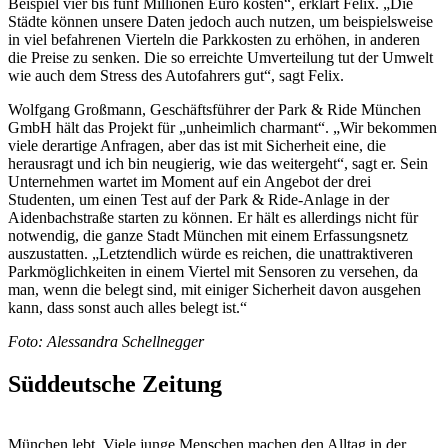
Beispiel vier bis fünf Millionen Euro kosten“, erklärt Felix. „Die
Städte können unsere Daten jedoch auch nutzen, um beispielsweise
in viel befahrenen Vierteln die Parkkosten zu erhöhen, in anderen
die Preise zu senken. Die so erreichte Umverteilung tut der Umwelt
wie auch dem Stress des Autofahrers gut“, sagt Felix.
Wolfgang Großmann, Geschäftsführer der Park & Ride München
GmbH hält das Projekt für „unheimlich charmant“. „Wir bekommen
viele derartige Anfragen, aber das ist mit Sicherheit eine, die
herausragt und ich bin neugierig, wie das weitergeht“, sagt er. Sein
Unternehmen wartet im Moment auf ein Angebot der drei
Studenten, um einen Test auf der Park & Ride-Anlage in der
Aidenbachstraße starten zu können. Er hält es allerdings nicht für
notwendig, die ganze Stadt München mit einem Erfassungsnetz
auszustatten. „Letztendlich würde es reichen, die unattraktiveren
Parkmöglichkeiten in einem Viertel mit Sensoren zu versehen, da
man, wenn die belegt sind, mit einiger Sicherheit davon ausgehen
kann, dass sonst auch alles belegt ist.“
Foto: Alessandra Schellnegger
Süddeutsche Zeitung
München lebt. Viele junge Menschen machen den Alltag in der