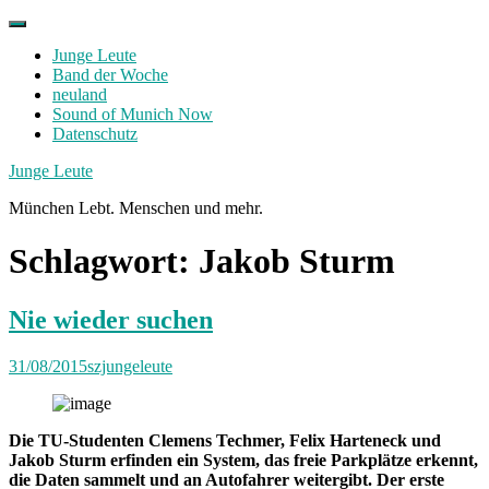
Skip
to
Junge Leute
content
Band der Woche
neuland
Sound of Munich Now
Datenschutz
Facebook
Twitter
Instagram
Junge Leute
München Lebt. Menschen und mehr.
Schlagwort:
Jakob Sturm
Nie wieder suchen
31/08/2015
szjungeleute
Die TU-Studenten Clemens Techmer, Felix Harteneck und
Jakob Sturm erfinden ein System, das freie Parkplätze erkennt,
die Daten sammelt und an Autofahrer weitergibt. Der erste