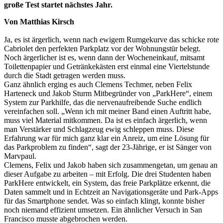
große Test startet nächstes Jahr.
Von Matthias Kirsch
Ja, es ist ärgerlich, wenn nach ewigem Rumgekurve das schicke rote
Cabriolet den perfekten Parkplatz vor der Wohnungstür belegt.
Noch ärgerlicher ist es, wenn dann der Wocheneinkauf, mitsamt
Toilettenpapier und Getränkekästen erst einmal eine Viertelstunde
durch die Stadt getragen werden muss.
Ganz ähnlich erging es auch Clemens Techmer, neben Felix
Harteneck und Jakob Sturm Mitbegründer von „ParkHere“, einem
System zur Parkhilfe, das die nervenaufreibende Suche endlich
vereinfachen soll. „Wenn ich mit meiner Band einen Auftritt habe,
muss viel Material mitkommen. Da ist es einfach ärgerlich, wenn
man Verstärker und Schlagzeug ewig schleppen muss. Diese
Erfahrung war für mich ganz klar ein Anreiz, um eine Lösung für
das Parkproblem zu finden“, sagt der 23-Jährige, er ist Sänger von
Marvpaul.
Clemens, Felix und Jakob haben sich zusammengetan, um genau an
dieser Aufgabe zu arbeiten – mit Erfolg. Die drei Studenten haben
ParkHere entwickelt, ein System, das freie Parkplätze erkennt, die
Daten sammelt und in Echtzeit an Navigationsgeräte und Park-Apps
für das Smartphone sendet. Was so einfach klingt, konnte bisher
noch niemand effizient umsetzen. Ein ähnlicher Versuch in San
Francisco musste abgebrochen werden.