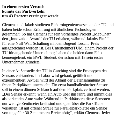
In einem ersten Versuch
konnte der Parkverkehr
um 43 Prozent verringert werde
Clemens und Jakob studieren Elektroingenieurwesen an der TU und
haben beide schon Erfahrung mit ähnlichen Technologien
gesammelt. So hat Clemens für sein vorheriges Projekt „MapChat“
den „Innovation Award“ der TU erhalten, während Jakobs Einfall
für eine Null-Watt-Schaltung mit dem Jugend-forscht -Preis
ausgezeichnet worden ist. Bei UnternehmerTUM, einem Projekt der
TU für angehende Unternehmer, haben die beiden dann Felix
kennengelernt, ein BWL-Student, der schon mit 18 sein erstes
Unternehmen gründete.
In einer Außenstelle der TU in Garching sind die Prototypen des
Sensors entstanden. Im Labor wird gebaut, getüftelt und
experimentiert. Aktuell wird der Ablauf der Datensammlung zu
freien Parkplätzen untersucht. Ein etwa handballenbreiter Sensor
soll in einem dünnen Schlauch auf dem Parkplatz verbaut werden.
„Der Sensor erkennt, wenn ein Auto über ihn fährt, und nimmt dies
als parkendes Auto wahr. Während in Parkhäusern diese Sensoren
nur wenige Zentimeter breit sind und quer über die Parkfläche
verlaufen, ist auf offener Straße für Parallelparkplätze ein Sensor
von ungefähr 30 Zentimetern Breite nötig“, erklärt Clemens. Jeder