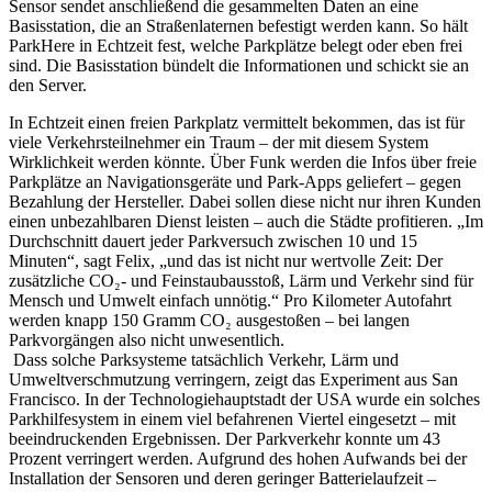
Sensor sendet anschließend die gesammelten Daten an eine
Basisstation, die an Straßenlaternen befestigt werden kann. So hält
ParkHere in Echtzeit fest, welche Parkplätze belegt oder eben frei
sind. Die Basisstation bündelt die Informationen und schickt sie an
den Server.
In Echtzeit einen freien Parkplatz vermittelt bekommen, das ist für
viele Verkehrsteilnehmer ein Traum – der mit diesem System
Wirklichkeit werden könnte. Über Funk werden die Infos über freie
Parkplätze an Navigationsgeräte und Park-Apps geliefert – gegen
Bezahlung der Hersteller. Dabei sollen diese nicht nur ihren Kunden
einen unbezahlbaren Dienst leisten – auch die Städte profitieren. „Im
Durchschnitt dauert jeder Parkversuch zwischen 10 und 15
Minuten“, sagt Felix, „und das ist nicht nur wertvolle Zeit: Der
zusätzliche CO₂- und Feinstaubausstoß, Lärm und Verkehr sind für
Mensch und Umwelt einfach unnötig.“ Pro Kilometer Autofahrt
werden knapp 150 Gramm CO₂ ausgestoßen – bei langen
Parkvorgängen also nicht unwesentlich.
Dass solche Parksysteme tatsächlich Verkehr, Lärm und
Umweltverschmutzung verringern, zeigt das Experiment aus San
Francisco. In der Technologiehauptstadt der USA wurde ein solches
Parkhilfesystem in einem viel befahrenen Viertel eingesetzt – mit
beeindruckenden Ergebnissen. Der Parkverkehr konnte um 43
Prozent verringert werden. Aufgrund des hohen Aufwands bei der
Installation der Sensoren und deren geringer Batterielaufzeit –