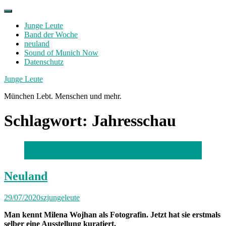
Skip
to
Junge Leute
content
Band der Woche
neuland
Sound of Munich Now
Datenschutz
Facebook
Twitter
Instagram
Junge Leute
München Lebt. Menschen und mehr.
Schlagwort:
Jahresschau
Fotos: Milena Wojhan
Neuland
29/07/2020
szjungeleute
Man kennt Milena Wojhan als Fotografin. Jetzt hat sie erstmals
selber eine Ausstellung kuratiert.