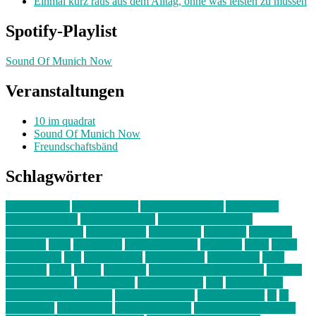
Einmal kurz raus aus dem Alltag, ohne was leisten zu müssen
Spotify-Playlist
Sound Of Munich Now
Veranstaltungen
10 im quadrat
Sound Of Munich Now
Freundschaftsbänd
Schlagwörter
10 im Quadrat
Amelie Völker
Anastasia Trenkler
Ausstellung
bahnwärter thiel
Band der Woche
Bei Krause zu Hause
Beziehungsweise
ein abend mit
farbenladen
feierwerk
fotografie
Hip-Hop
indie
junge leute
junges münchen
Kolumne
kunst
Liebe
Lisi Wasmer
lmu
lost weekend
Louis Seibert
Max Fluder
mein
münchen
milla
musik
München
Münchens junge Kreative
neuland
ornella cosenza
Partnerschaft
Philipp Kreiter
pop
Rita Argauer
Sound Of Munich Now
Stefanie Witterauf
susanne krause
sz
sz
junge leute
szjungeleute
theresa parstorfer
Von Freitag bis Freitag