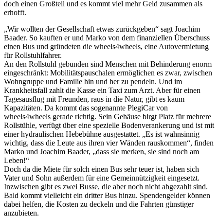
doch einen Großteil und es kommt viel mehr Geld zusammen als
erhofft.
„Wir wollten der Gesellschaft etwas zurückgeben“ sagt Joachim
Baader. So kauften er und Marko von dem finanziellen Überschuss
einen Bus und gründeten die wheels4wheels, eine Autovermietung
für Rollstuhlfahrer.
An den Rollstuhl gebunden sind Menschen mit Behinderung enorm
eingeschränkt: Mobilitätspauschalen ermöglichen es zwar, zwischen
Wohngruppe und Familie hin und her zu pendeln. Und im
Krankheitsfall zahlt die Kasse ein Taxi zum Arzt. Aber für einen
Tagesausflug mit Freunden, raus in die Natur, gibt es kaum
Kapazitäten. Da kommt das sogenannte PlegiCar von
wheels4wheels gerade richtig. Sein Gehäuse birgt Platz für mehrere
Rollstühle, verfügt über eine spezielle Bodenverankerung und ist mit
einer hydraulischen Hebebühne ausgestattet. „Es ist wahnsinnig
wichtig, dass die Leute aus ihren vier Wänden rauskommen“, finden
Marko und Joachim Baader, „dass sie merken, sie sind noch am
Leben!“
Doch da die Miete für solch einen Bus sehr teuer ist, haben sich
Vater und Sohn außerdem für eine Gemeinnützigkeit eingesetzt.
Inzwischen gibt es zwei Busse, die aber noch nicht abgezahlt sind.
Bald kommt vielleicht ein dritter Bus hinzu. Spendengelder können
dabei helfen, die Kosten zu deckeln und die Fahrten günstiger
anzubieten.