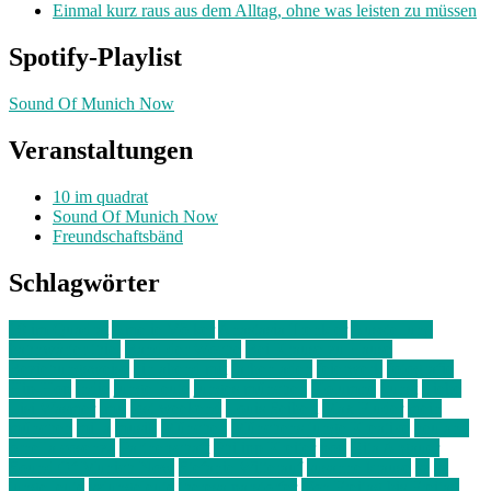
Einmal kurz raus aus dem Alltag, ohne was leisten zu müssen
Spotify-Playlist
Sound Of Munich Now
Veranstaltungen
10 im quadrat
Sound Of Munich Now
Freundschaftsbänd
Schlagwörter
10 im Quadrat
Amelie Völker
Anastasia Trenkler
Ausstellung
bahnwärter thiel
Band der Woche
Bei Krause zu Hause
Beziehungsweise
ein abend mit
farbenladen
feierwerk
fotografie
Hip-Hop
indie
junge leute
junges münchen
Kolumne
kunst
Liebe
Lisi Wasmer
lmu
lost weekend
Louis Seibert
Max Fluder
mein
münchen
milla
musik
München
Münchens junge Kreative
neuland
ornella cosenza
Partnerschaft
Philipp Kreiter
pop
Rita Argauer
Sound Of Munich Now
Stefanie Witterauf
susanne krause
sz
sz
junge leute
szjungeleute
theresa parstorfer
Von Freitag bis Freitag