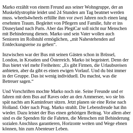
Marko erzählt von einem Freund aus seiner Wohngruppe, der an
Muskeldystrophie leidet und 24 Stunden am Tag beatmet werden
muss. wheels4wheels erfüllte ihm vor zwei Jahren noch einen lang
ersehnten Traum. Begleitet von Pflegern und Familie, fuhr er ins
Disneyland nach Paris. Aber das PlegiCar soll nicht nur Menschen
mit Behinderung dienen. Marko und sein Vater wollen auch
Senioren im Rollstuhl ermöglichen, „mit Nahestehenden auf
Entdeckungsreise zu gehen“.
Inzwischen war der Bus mit seinen Gästen schon in Brüssel,
London, in Kroatien und Österreich. Marko ist begeistert. Denn der
Bus bietet viel mehr Freiheiten: „Es gibt Firmen, die Urlaubsreisen
anbieten, aber da gibt es einen ewigen Vorlauf. Und du bist immer
in der Gruppe. Das ist wenig individuell. Du machst, was die
Betreuer sagen.“
Und Vorschriften mochte Marko noch nie. Seine Freunde und er
fahren mit dem Bus auf Raves oder an den Ammersee, wo sie bis
spät nachts am Kaminfeuer sitzen. Jetzt planen sie eine Reise nach
Holland. Oder nach Prag. Marko strahlt. Die Lebensfreude hat ihn
wieder. Dazu leistet der Bus einen gehörigen Beitrag. Vor allem aber
sind es die Spenden für die Fahrten, die Menschen mit Behinderung
sozialen Anschluss garantieren, Horizonte weiten und Wege ebnen
können, hin zum Abenteuer Leben.