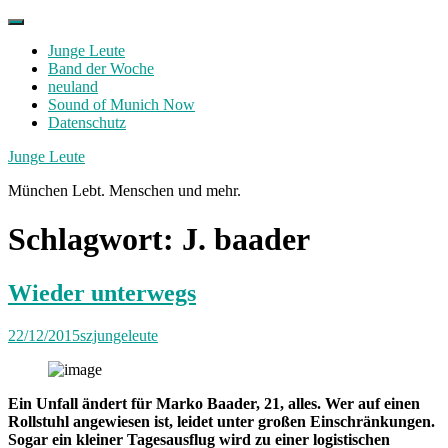
Skip
to
Junge Leute
content
Band der Woche
neuland
Sound of Munich Now
Datenschutz
Facebook
Twitter
Instagram
Junge Leute
München Lebt. Menschen und mehr.
Schlagwort:
J. baader
Wieder unterwegs
22/12/2015
szjungeleute
Ein Unfall ändert für Marko Baader, 21, alles. Wer auf einen
Rollstuhl angewiesen ist, leidet unter großen Einschränkungen.
Sogar ein kleiner Tagesausflug wird zu einer logistischen