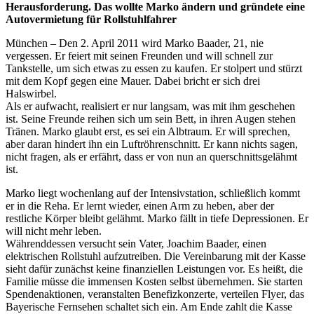
Herausforderung. Das wollte Marko ändern und gründete eine
Autovermietung für Rollstuhlfahrer
München – Den 2. April 2011 wird Marko Baader, 21, nie
vergessen. Er feiert mit seinen Freunden und will schnell zur
Tankstelle, um sich etwas zu essen zu kaufen. Er stolpert und stürzt
mit dem Kopf gegen eine Mauer. Dabei bricht er sich drei
Halswirbel.
Als er aufwacht, realisiert er nur langsam, was mit ihm geschehen
ist. Seine Freunde reihen sich um sein Bett, in ihren Augen stehen
Tränen. Marko glaubt erst, es sei ein Albtraum. Er will sprechen,
aber daran hindert ihn ein Luftröhrenschnitt. Er kann nichts sagen,
nicht fragen, als er erfährt, dass er von nun an querschnittsgelähmt
ist.
Marko liegt wochenlang auf der Intensivstation, schließlich kommt
er in die Reha. Er lernt wieder, einen Arm zu heben, aber der
restliche Körper bleibt gelähmt. Marko fällt in tiefe Depressionen. Er
will nicht mehr leben.
Währenddessen versucht sein Vater, Joachim Baader, einen
elektrischen Rollstuhl aufzutreiben. Die Vereinbarung mit der Kasse
sieht dafür zunächst keine finanziellen Leistungen vor. Es heißt, die
Familie müsse die immensen Kosten selbst übernehmen. Sie starten
Spendenaktionen, veranstalten Benefizkonzerte, verteilen Flyer, das
Bayerische Fernsehen schaltet sich ein. Am Ende zahlt die Kasse