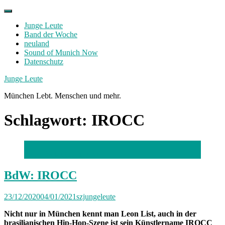
Skip
to
Junge Leute
content
Band der Woche
neuland
Sound of Munich Now
Datenschutz
Facebook
Twitter
Instagram
Junge Leute
München Lebt. Menschen und mehr.
Schlagwort:
IROCC
Foto: Darklight Pictures
BdW: IROCC
23/12/2020
04/01/2021
szjungeleute
Nicht nur in München kennt man Leon List, auch in der
brasilianischen Hip-Hop-Szene ist sein Künstlername IROCC