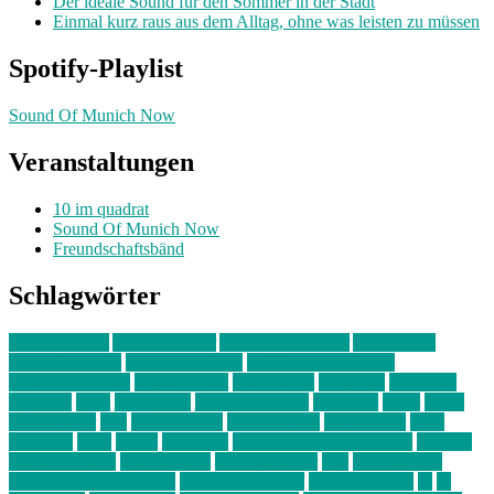
Der ideale Sound für den Sommer in der Stadt
Einmal kurz raus aus dem Alltag, ohne was leisten zu müssen
Spotify-Playlist
Sound Of Munich Now
Veranstaltungen
10 im quadrat
Sound Of Munich Now
Freundschaftsbänd
Schlagwörter
10 im Quadrat
Amelie Völker
Anastasia Trenkler
Ausstellung
bahnwärter thiel
Band der Woche
Bei Krause zu Hause
Beziehungsweise
ein abend mit
farbenladen
feierwerk
fotografie
Hip-Hop
indie
junge leute
junges münchen
Kolumne
kunst
Liebe
Lisi Wasmer
lmu
lost weekend
Louis Seibert
Max Fluder
mein
münchen
milla
musik
München
Münchens junge Kreative
neuland
ornella cosenza
Partnerschaft
Philipp Kreiter
pop
Rita Argauer
Sound Of Munich Now
Stefanie Witterauf
susanne krause
sz
sz