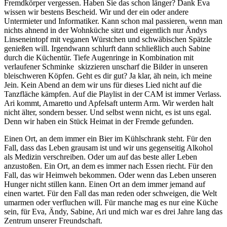
Fremdkörper vergessen. Haben Sie das schon länger? Dank Eva
wissen wir bestens Bescheid. Wir und der ein oder andere
Untermieter und Informatiker. Kann schon mal passieren, wenn man
nichts ahnend in der Wohnküche sitzt und eigentlich nur Ändys
Linseneintopf mit veganen Würstchen und schwäbischen Spätzle
genießen will. Irgendwann schlurft dann schließlich auch Sabine
durch die Küchentür. Tiefe Augenringe in Kombination mit
verlaufener Schminke skizzieren unscharf die Bilder in unseren
bleischweren Köpfen. Geht es dir gut? Ja klar, äh nein, ich meine
Jein. Kein Abend an dem wir uns für dieses Lied nicht auf die
Tanzfläche kämpfen. Auf die Playlist in der CAM ist immer Verlass.
Ari kommt, Amaretto und Apfelsaft unterm Arm. Wir werden halt
nicht älter, sondern besser. Und selbst wenn nicht, es ist uns egal.
Denn wir haben ein Stück Heimat in der Fremde gefunden.
Einen Ort, an dem immer ein Bier im Kühlschrank steht. Für den
Fall, dass das Leben grausam ist und wir uns gegenseitig Alkohol
als Medizin verschreiben. Oder um auf das beste aller Leben
anzustoßen. Ein Ort, an dem es immer nach Essen riecht. Für den
Fall, das wir Heimweh bekommen. Oder wenn das Leben unseren
Hunger nicht stillen kann. Einen Ort an dem immer jemand auf
einen wartet. Für den Fall das man reden oder schweigen, die Welt
umarmen oder verfluchen will. Für manche mag es nur eine Küche
sein, für Eva, Ändy, Sabine, Ari und mich war es drei Jahre lang das
Zentrum unserer Freundschaft.