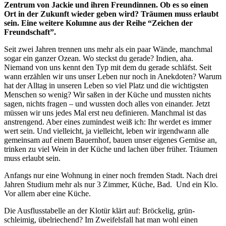
Zentrum von Jackie und ihren Freundinnen. Ob es so einen
Ort in der Zukunft wieder geben wird? Träumen muss erlaubt
sein. Eine weitere Kolumne aus der Reihe “Zeichen der
Freundschaft”.
Seit zwei Jahren trennen uns mehr als ein paar Wände, manchmal
sogar ein ganzer Ozean. Wo steckst du gerade? Indien, aha.
Niemand von uns kennt den Typ mit dem du gerade schläfst. Seit
wann erzählen wir uns unser Leben nur noch in Anekdoten? Warum
hat der Alltag in unseren Leben so viel Platz und die wichtigsten
Menschen so wenig? Wir saßen in der Küche und mussten nichts
sagen, nichts fragen – und wussten doch alles von einander. Jetzt
müssen wir uns jedes Mal erst neu definieren. Manchmal ist das
anstrengend. Aber eines zumindest weiß ich: Ihr werdet es immer
wert sein. Und vielleicht, ja vielleicht, leben wir irgendwann alle
gemeinsam auf einem Bauernhof, bauen unser eigenes Gemüse an,
trinken zu viel Wein in der Küche und lachen über früher. Träumen
muss erlaubt sein.
Anfangs nur eine Wohnung in einer noch fremden Stadt. Nach drei
Jahren Studium mehr als nur 3 Zimmer, Küche, Bad. Und ein Klo.
Vor allem aber eine Küche.
Die Ausflusstabelle an der Klotür klärt auf: Bröckelig, grün-
schleimig, übelriechend? Im Zweifelsfall hat man wohl einen