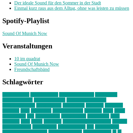
Der ideale Sound für den Sommer in der Stadt
Einmal kurz raus aus dem Alltag, ohne was leisten zu müssen
Spotify-Playlist
Sound Of Munich Now
Veranstaltungen
10 im quadrat
Sound Of Munich Now
Freundschaftsbänd
Schlagwörter
10 im Quadrat
Amelie Völker
Anastasia Trenkler
Ausstellung
bahnwärter thiel
Band der Woche
Bei Krause zu Hause
Beziehungsweise
ein abend mit
farbenladen
feierwerk
fotografie
Hip-Hop
indie
junge leute
junges münchen
Kolumne
kunst
Liebe
Lisi Wasmer
lmu
lost weekend
Louis Seibert
Max Fluder
mein
münchen
milla
musik
München
Münchens junge Kreative
neuland
ornella cosenza
Partnerschaft
Philipp Kreiter
pop
Rita Argauer
Sound Of Munich Now
Stefanie Witterauf
susanne krause
sz
sz