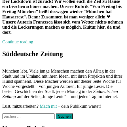
Der Lockdown ist zurück! Wir wollen euch die Zeit zu Hause
ein bisschen schöner machen. Unsere Rubrik “Von Freitag bis
Freitag München” heißt deswegen wieder “München hat
Hausarrest”. Denn: Zusammen ist man weniger allein
❤
Unsere Autorin Francesca lässt sich vom Wetter nichts nehmen
und die Lockerungen machen es möglich. Kultur hier, da und
dort.
„München
Continue reading
hat
Hausarrest:
Süddeutsche Zeitung
Zuhause
mit
Francesca“
München lebt. Viele junge Menschen machen den Alltag in der
Stadt und im Umland mit ihren Ideen, mit ihren Projekten und ihrer
Kunst spannend. Diese Macher werden auf dieser Seite Woche für
Woche vorgestellt – von jungen Autoren, für junge Leser. Die
besten Geschichten der Stadt: jeden Montag in der
Süddeutschen
Zeitung
auf der Seite „Junge Leute“ – und jeden Tag im Internet.
Lust, mitzuarbeiten?
Mach mit
– dein Publikum wartet!
Suchen
nach: