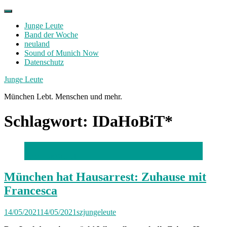
Skip
to
Junge Leute
content
Band der Woche
neuland
Sound of Munich Now
Datenschutz
Facebook
Twitter
Instagram
Junge Leute
München Lebt. Menschen und mehr.
Schlagwort:
IDaHoBiT*
Foto: Haoran Li
München hat Hausarrest: Zuhause mit
Francesca
14/05/2021
14/05/2021
szjungeleute