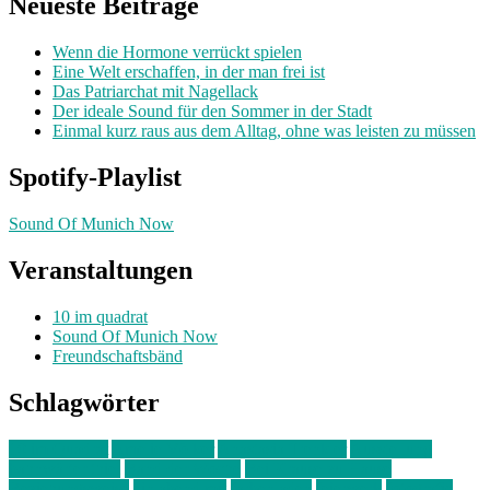
Neueste Beiträge
Wenn die Hormone verrückt spielen
Eine Welt erschaffen, in der man frei ist
Das Patriarchat mit Nagellack
Der ideale Sound für den Sommer in der Stadt
Einmal kurz raus aus dem Alltag, ohne was leisten zu müssen
Spotify-Playlist
Sound Of Munich Now
Veranstaltungen
10 im quadrat
Sound Of Munich Now
Freundschaftsbänd
Schlagwörter
10 im Quadrat
Amelie Völker
Anastasia Trenkler
Ausstellung
bahnwärter thiel
Band der Woche
Bei Krause zu Hause
Beziehungsweise
ein abend mit
farbenladen
feierwerk
fotografie