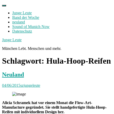
Skip
to
Junge Leute
content
Band der Woche
neuland
Sound of Munich Now
Datenschutz
Facebook
Twitter
Instagram
Junge Leute
München Lebt. Menschen und mehr.
Schlagwort:
Hula-Hoop-Reifen
Neuland
04/06/2015
szjungeleute
Alicia Schramek hat vor einem Monat die Flow-Art-
Manufacture gegründet. Sie stellt handgefertigte Hula-Hoop-
Reifen mit individuellem Design her.