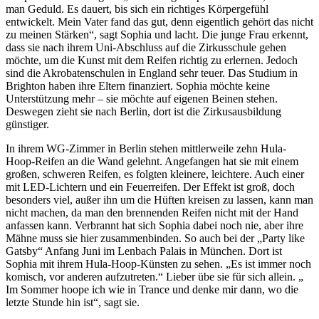
man Geduld. Es dauert, bis sich ein richtiges Körpergefühl
entwickelt. Mein Vater fand das gut, denn eigentlich gehört das nicht
zu meinen Stärken“, sagt Sophia und lacht. Die junge Frau erkennt,
dass sie nach ihrem Uni-Abschluss auf die Zirkusschule gehen
möchte, um die Kunst mit dem Reifen richtig zu erlernen. Jedoch
sind die Akrobatenschulen in England sehr teuer. Das Studium in
Brighton haben ihre Eltern finanziert. Sophia möchte keine
Unterstützung mehr – sie möchte auf eigenen Beinen stehen.
Deswegen zieht sie nach Berlin, dort ist die Zirkusausbildung
günstiger.
In ihrem WG-Zimmer in Berlin stehen mittlerweile zehn Hula-
Hoop-Reifen an die Wand gelehnt. Angefangen hat sie mit einem
großen, schweren Reifen, es folgten kleinere, leichtere. Auch einer
mit LED-Lichtern und ein Feuerreifen. Der Effekt ist groß, doch
besonders viel, außer ihn um die Hüften kreisen zu lassen, kann man
nicht machen, da man den brennenden Reifen nicht mit der Hand
anfassen kann. Verbrannt hat sich Sophia dabei noch nie, aber ihre
Mähne muss sie hier zusammenbinden. So auch bei der „Party like
Gatsby“ Anfang Juni im Lenbach Palais in München. Dort ist
Sophia mit ihrem Hula-Hoop-Künsten zu sehen. „Es ist immer noch
komisch, vor anderen aufzutreten.“ Lieber übe sie für sich allein. „
Im Sommer hoope ich wie in Trance und denke mir dann, wo die
letzte Stunde hin ist“, sagt sie.