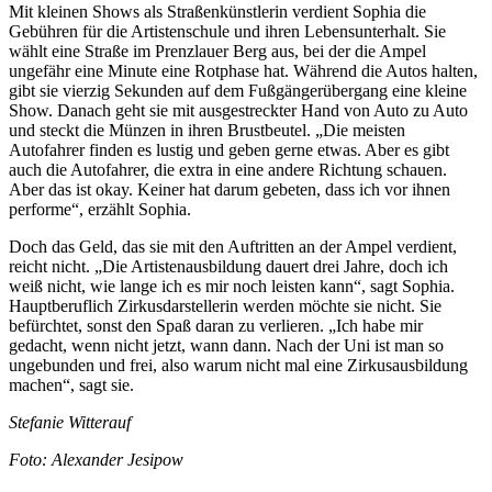
Mit kleinen Shows als Straßenkünstlerin verdient Sophia die
Gebühren für die Artistenschule und ihren Lebensunterhalt. Sie
wählt eine Straße im Prenzlauer Berg aus, bei der die Ampel
ungefähr eine Minute eine Rotphase hat. Während die Autos halten,
gibt sie vierzig Sekunden auf dem Fußgängerübergang eine kleine
Show. Danach geht sie mit ausgestreckter Hand von Auto zu Auto
und steckt die Münzen in ihren Brustbeutel. „Die meisten
Autofahrer finden es lustig und geben gerne etwas. Aber es gibt
auch die Autofahrer, die extra in eine andere Richtung schauen.
Aber das ist okay. Keiner hat darum gebeten, dass ich vor ihnen
performe“, erzählt Sophia.
Doch das Geld, das sie mit den Auftritten an der Ampel verdient,
reicht nicht. „Die Artistenausbildung dauert drei Jahre, doch ich
weiß nicht, wie lange ich es mir noch leisten kann“, sagt Sophia.
Hauptberuflich Zirkusdarstellerin werden möchte sie nicht. Sie
befürchtet, sonst den Spaß daran zu verlieren. „Ich habe mir
gedacht, wenn nicht jetzt, wann dann. Nach der Uni ist man so
ungebunden und frei, also warum nicht mal eine Zirkusausbildung
machen“, sagt sie.
Stefanie Witterauf
Foto: Alexander Jesipow