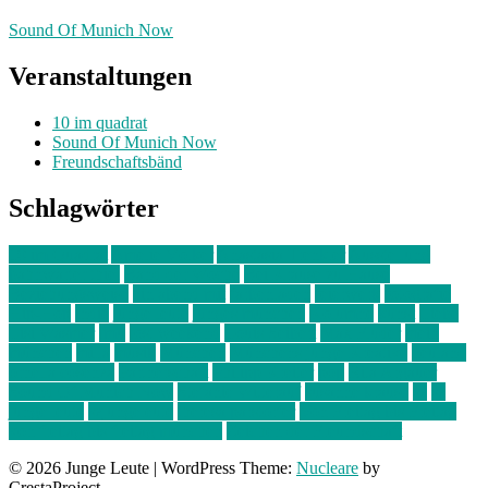
Sound Of Munich Now
Veranstaltungen
10 im quadrat
Sound Of Munich Now
Freundschaftsbänd
Schlagwörter
10 im Quadrat
Amelie Völker
Anastasia Trenkler
Ausstellung
bahnwärter thiel
Band der Woche
Bei Krause zu Hause
Beziehungsweise
ein abend mit
farbenladen
feierwerk
fotografie
Hip-Hop
indie
junge leute
junges münchen
Kolumne
kunst
Liebe
Lisi Wasmer
lmu
lost weekend
Louis Seibert
Max Fluder
mein
münchen
milla
musik
München
Münchens junge Kreative
neuland
ornella cosenza
Partnerschaft
Philipp Kreiter
pop
Rita Argauer
Sound Of Munich Now
Stefanie Witterauf
susanne krause
sz
sz
junge leute
szjungeleute
theresa parstorfer
Von Freitag bis Freitag
von freitag bis freitag münchen
Zeichen der Freundschaft
© 2026 Junge Leute
|
WordPress Theme:
Nucleare
by
CrestaProject.