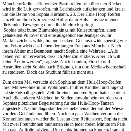
München/Berlin – Ein weißer Plastikreifen rollt über den Rücken,
wird in die Luft geworfen, mit Leichtigkeit aufgefangen und kreist
um die Beine von Sophia Kurmann, 23. Der Hula-Hoop-Reifen
tänzelt um ihren Körper: erst Hüfte, dann Hals – bis sie in einer
fließenden Bewegung durch ihn hindurch springt.
Sophia trägt bunte Blumenleggings mit Kniestrümpfen, einen
gehäkelten Pullover und eine ausgeblichene Jeansjacke. Ihr
Markenzeichen: wilde, braune Locken. Genauso widerspenstig wie
ihre Frisur wirkt das Leben der jungen Frau aus München. Nach
ihrem Abitur mit Bestnoten macht Sophia eine Weltreise. „Alle
haben von mir erwartet, dass ich Medizin studiere. Aber ich will
keine Ärztin werden“, sagt sie. Nach London, Fidschi und
Australien zieht Sophia nach Brighton, um dort Mediawissenschaft
zu studieren. Doch das Studium füllt sie nicht aus.
Zum ersten Mal versucht sich Sophia an dem Hula-Hoop-Reifen
ihrer Mitbewohnerin im Wohnheim. In ihrer Kindheit und Jugend
hat sie Fußball gespielt. Zeit für einen anderen Sport hatte sie nicht.
Auch die anderen Mädchen im Studentenwohnheim wurden von
Sophias plötzlicher Begeisterung für das Hula-Hoop-Tanzen
angesteckt. Nachmittags standen sie nebeneinander auf der Wiese
vor dem Gebäude und übten. Nach ein paar Wochen verloren die
Kommilitoninnen wieder die Lust an dem Reifensport, Sophia nicht.
Mit zwei Freundinnen trainierten sie in jeder freien Minute im Park.
Ein paar Auftritte folgten. „Um richtig hoopen zu können, braucht