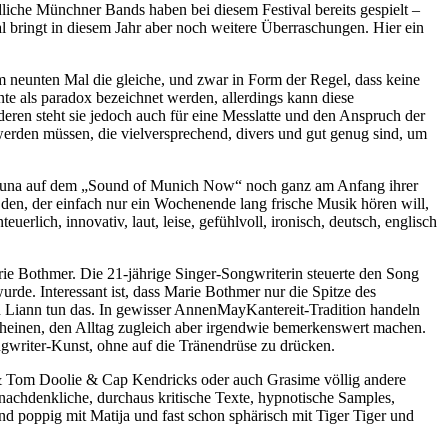
dliche Münchner Bands haben bei diesem Festival bereits gespielt –
l bringt in diesem Jahr aber noch weitere Überraschungen. Hier ein
m neunten Mal die gleiche, und zwar in Form der Regel, dass keine
te als paradox bezeichnet werden, allerdings kann diese
deren steht sie jedoch auch für eine Messlatte und den Anspruch der
werden müssen, die vielversprechend, divers und gut genug sind, um
e Sauna auf dem „Sound of Munich Now“ noch ganz am Anfang ihrer
den, der einfach nur ein Wochenende lang frische Musik hören will,
rlich, innovativ, laut, leise, gefühlvoll, ironisch, deutsch, englisch
rie Bothmer. Die 21-jährige Singer-Songwriterin steuerte den Song
urde. Interessant ist, dass Marie Bothmer nur die Spitze des
nd Liann tun das. In gewisser AnnenMayKantereit-Tradition handeln
cheinen, den Alltag zugleich aber irgendwie bemerkenswert machen.
ongwriter-Kunst, ohne auf die Tränendrüse zu drücken.
ux & Tom Doolie & Cap Kendricks oder auch Grasime völlig andere
 nachdenkliche, durchaus kritische Texte, hypnotische Samples,
end poppig mit Matija und fast schon sphärisch mit Tiger Tiger und