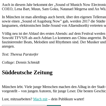
Auch in diesem Jahr bekommt der „Sound of Munich Now Electronica“
COEO, Lena Bart, Muun, Sam Goku, Natanael Megersa und An Wii. Mo
In München ist man allerdings auch bereit, über den eigenen Telle
sowie einen „Sound of Augsburg Now” gab, werden 2017 die Städte E
langsamen, elektronischen Indie-Sound von Allaendnorth) vertreten se
Völlig neu ist der Ablauf des ersten Abends: auf dem Festival werd
Sowohl TFVSJS als auch Adrian Lo kommen aus China angereist. Bei T
faszinierender Beats, Melodien und Rhythmen sind. Der Musiker und
anregen.
Text: Theresa Parstorfer
Collage: Dennis Schmidt
Süddeutsche Zeitung
München lebt. Viele junge Menschen machen den Alltag in der Stadt 
vorgestellt – von jungen Autoren, für junge Leser. Die besten Geschi
Lust, mitzuarbeiten?
Mach mit
– dein Publikum wartet!