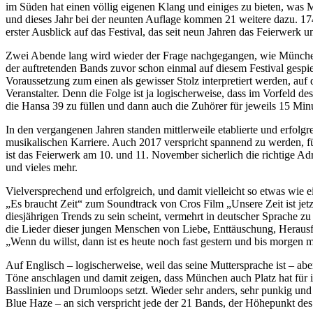
im Süden hat einen völlig eigenen Klang und einiges zu bieten, was M
und dieses Jahr bei der neunten Auflage kommen 21 weitere dazu. 174 
erster Ausblick auf das Festival, das seit neun Jahren das Feierwerk 
Zwei Abende lang wird wieder der Frage nachgegangen, wie München kl
der auftretenden Bands zuvor schon einmal auf diesem Festival gespie
Voraussetzung zum einen als gewisser Stolz interpretiert werden, auf 
Veranstalter. Denn die Folge ist ja logischerweise, dass im Vorfeld
die Hansa 39 zu füllen und dann auch die Zuhörer für jeweils 15 Min
In den vergangenen Jahren standen mittlerweile etablierte und erf
musikalischen Karriere. Auch 2017 verspricht spannend zu werden, fü
ist das Feierwerk am 10. und 11. November sicherlich die richtige Adre
und vieles mehr.
Vielversprechend und erfolgreich, und damit vielleicht so etwas wie
„Es braucht Zeit“ zum Soundtrack von Cros Film „Unsere Zeit ist jetzt
diesjährigen Trends zu sein scheint, vermehrt in deutscher Sprache 
die Lieder dieser jungen Menschen von Liebe, Enttäuschung, Herausf
„Wenn du willst, dann ist es heute noch fast gestern und bis morgen 
Auf Englisch – logischerweise, weil das seine Muttersprache ist – a
Töne anschlagen und damit zeigen, dass München auch Platz hat für in
Basslinien und Drumloops setzt. Wieder sehr anders, sehr punkig und l
Blue Haze – an sich verspricht jede der 21 Bands, der Höhepunkt des