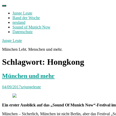
Skip
to
Junge Leute
content
Band der Woche
neuland
Sound of Munich Now
Datenschutz
Facebook
Twitter
Instagram
Junge Leute
München Lebt. Menschen und mehr.
Schlagwort:
Hongkong
München und mehr
04/09/2017
szjungeleute
Ein erster Ausblick auf das „Sound Of Munich Now“-Festival im 
München – Sicherlich, München ist nicht Berlin, aber das Festival „