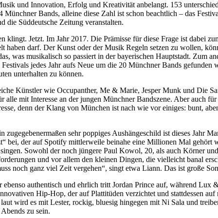
usik und Innovation, Erfolg und Kreativität anbelangt. 153 unterschie
Münchner Bands, alleine diese Zahl ist schon beachtlich – das Festiva
und die Süddeutsche Zeitung veranstalten.
ingt. Jetzt. Im Jahr 2017. Die Prämisse für diese Frage ist dabei zu
lt haben darf. Der Kunst oder der Musik Regeln setzen zu wollen, könn
das, was musikalisch so passiert in der bayerischen Hauptstadt. Zum an
 des Festivals jedes Jahr aufs Neue um die 20 Münchner Bands gefunden 
uten unterhalten zu können.
olgreiche Künstler wie Occupanther, Me & Marie, Jesper Munk und Di
r alle mit Interesse an der jungen Münchner Bandszene. Aber auch für 
sse, denn der Klang von München ist nach wie vor einiges: bunt, abenteue
 ein zugegebenermaßen sehr poppiges Aushängeschild ist dieses Jahr Ma
“ bei, der auf Spotify mittlerweile beinahe eine Millionen Mal gehört w
zu singen. Sowohl der noch jüngere Paul Kowol, 20, als auch Körner u
orderungen und vor allem den kleinen Dingen, die vielleicht banal ers
muss noch ganz viel Zeit vergehen“, singt etwa Liann. Das ist große S
ber ebenso authentisch und ehrlich tritt Jordan Prince auf, während L
novativen Hip-Hop, der auf Plattitüden verzichtet und stattdessen auf
aut wird es mit Lester, rockig, bluesig hingegen mit Ni Sala und treib
 Abends zu sein.