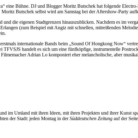
 eine Bühne. DJ und Blogger Moritz Butschek hat folgende Electro-Kü
ritz Butschek selbst wird am Samstag bei der Aftershow-Party aufl
rrand und die eigenen Stadtgrenzen hinauszublicken. Nachdem es im v
rlangen (zum Beispiel mit Angiz mit schnellen, mitreißenden Melodien
in.
en erstmals internationale Bands beim „Sound Of Hongkong Now“ vertret
FVSJS handelt es sich um eine fünfköpfige, instrumentelle Postrockba
 Filmemacher Adrian Lo komponiert eher melancholische, aber musika
und im Umland mit ihren Ideen, mit ihren Projekten und ihrer Kunst 
chten der Stadt: jeden Montag in der
Süddeutschen Zeitung
auf der Seit