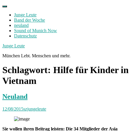
Skip
to
Junge Leute
content
Band der Woche
neuland
Sound of Munich Now
Datenschutz
Facebook
Twitter
Instagram
Junge Leute
München Lebt. Menschen und mehr.
Schlagwort:
Hilfe für Kinder in
Vietnam
Neuland
12/08/2015
szjungeleute
Sie wollen ihren Beitrag leisten: Die 34 Mitglieder der Asia