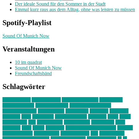
Der ideale Sound für den Sommer in der Stadt
Einmal kurz raus aus dem Alltag, ohne was leisten zu müssen
Spotify-Playlist
Sound Of Munich Now
Veranstaltungen
10 im quadrat
Sound Of Munich Now
Freundschaftsbänd
Schlagwörter
10 im Quadrat
Amelie Völker
Anastasia Trenkler
Ausstellung
bahnwärter thiel
Band der Woche
Bei Krause zu Hause
Beziehungsweise
ein abend mit
farbenladen
feierwerk
fotografie
Hip-Hop
indie
junge leute
junges münchen
Kolumne
kunst
Liebe
Lisi Wasmer
lmu
lost weekend
Louis Seibert
Max Fluder
mein
münchen
milla
musik
München
Münchens junge Kreative
neuland
ornella cosenza
Partnerschaft
Philipp Kreiter
pop
Rita Argauer
Sound Of Munich Now
Stefanie Witterauf
susanne krause
sz
sz