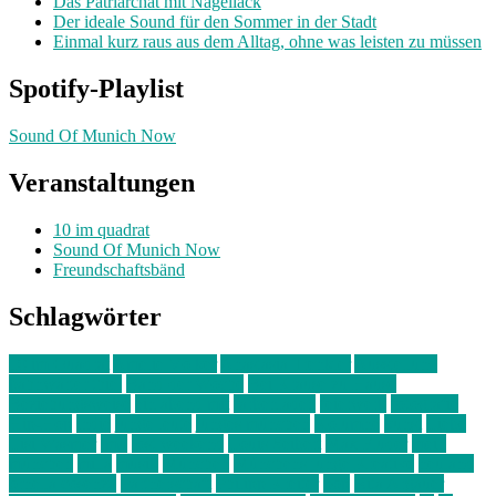
Das Patriarchat mit Nagellack
Der ideale Sound für den Sommer in der Stadt
Einmal kurz raus aus dem Alltag, ohne was leisten zu müssen
Spotify-Playlist
Sound Of Munich Now
Veranstaltungen
10 im quadrat
Sound Of Munich Now
Freundschaftsbänd
Schlagwörter
10 im Quadrat
Amelie Völker
Anastasia Trenkler
Ausstellung
bahnwärter thiel
Band der Woche
Bei Krause zu Hause
Beziehungsweise
ein abend mit
farbenladen
feierwerk
fotografie
Hip-Hop
indie
junge leute
junges münchen
Kolumne
kunst
Liebe
Lisi Wasmer
lmu
lost weekend
Louis Seibert
Max Fluder
mein
münchen
milla
musik
München
Münchens junge Kreative
neuland
ornella cosenza
Partnerschaft
Philipp Kreiter
pop
Rita Argauer