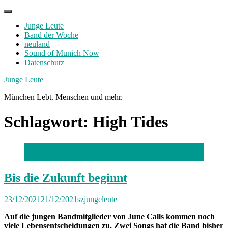
Skip
to
Junge Leute
content
Band der Woche
neuland
Sound of Munich Now
Datenschutz
Facebook
Twitter
Instagram
Junge Leute
München Lebt. Menschen und mehr.
Schlagwort:
High Tides
Foto: Michael Liebig
Bis die Zukunft beginnt
23/12/2021
21/12/2021
szjungeleute
Auf die jungen Bandmitglieder von June Calls kommen noch
viele Lebensentscheidungen zu. Zwei Songs hat die Band bisher