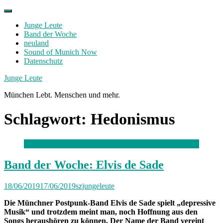
Skip
to
Junge Leute
content
Band der Woche
neuland
Sound of Munich Now
Datenschutz
Facebook
Twitter
Instagram
Junge Leute
München Lebt. Menschen und mehr.
Schlagwort:
Hedonismus
Band der Woche: Elvis de Sade
18/06/2019
17/06/2019
szjungeleute
Die Münchner Postpunk-Band Elvis de Sade spielt „depressive
Musik“ und trotzdem meint man, noch Hoffnung aus den
Songs heraushören zu können. Der Name der Band vereint