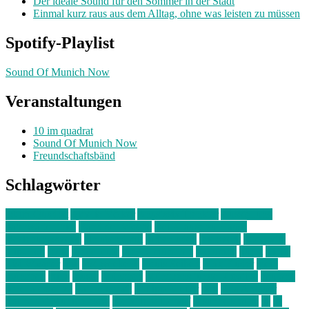
Der ideale Sound für den Sommer in der Stadt
Einmal kurz raus aus dem Alltag, ohne was leisten zu müssen
Spotify-Playlist
Sound Of Munich Now
Veranstaltungen
10 im quadrat
Sound Of Munich Now
Freundschaftsbänd
Schlagwörter
10 im Quadrat
Amelie Völker
Anastasia Trenkler
Ausstellung
bahnwärter thiel
Band der Woche
Bei Krause zu Hause
Beziehungsweise
ein abend mit
farbenladen
feierwerk
fotografie
Hip-Hop
indie
junge leute
junges münchen
Kolumne
kunst
Liebe
Lisi Wasmer
lmu
lost weekend
Louis Seibert
Max Fluder
mein
münchen
milla
musik
München
Münchens junge Kreative
neuland
ornella cosenza
Partnerschaft
Philipp Kreiter
pop
Rita Argauer
Sound Of Munich Now
Stefanie Witterauf
susanne krause
sz
sz