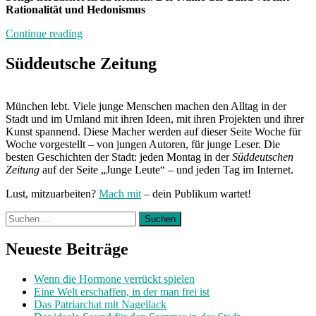
Rationalität und Hedonismus
„Band
Continue reading
der
Woche:
Süddeutsche Zeitung
Elvis
de
Sade“
München lebt. Viele junge Menschen machen den Alltag in der
Stadt und im Umland mit ihren Ideen, mit ihren Projekten und ihrer
Kunst spannend. Diese Macher werden auf dieser Seite Woche für
Woche vorgestellt – von jungen Autoren, für junge Leser. Die
besten Geschichten der Stadt: jeden Montag in der
Süddeutschen
Zeitung
auf der Seite „Junge Leute“ – und jeden Tag im Internet.
Lust, mitzuarbeiten?
Mach mit
– dein Publikum wartet!
Suchen
nach:
Neueste Beiträge
Wenn die Hormone verrückt spielen
Eine Welt erschaffen, in der man frei ist
Das Patriarchat mit Nagellack