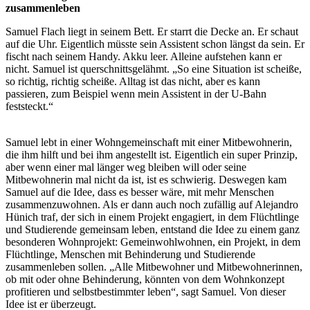
zusammenleben
Samuel Flach liegt in seinem Bett. Er starrt die Decke an. Er schaut
auf die Uhr. Eigentlich müsste sein Assistent schon längst da sein. Er
fischt nach seinem Handy. Akku leer. Alleine aufstehen kann er
nicht. Samuel ist querschnittsgelähmt. „So eine Situation ist scheiße,
so richtig, richtig scheiße. Alltag ist das nicht, aber es kann
passieren, zum Beispiel wenn mein Assistent in der U-Bahn
feststeckt.“
Samuel lebt in einer Wohngemeinschaft mit einer Mitbewohnerin,
die ihm hilft und bei ihm angestellt ist. Eigentlich ein super Prinzip,
aber wenn einer mal länger weg bleiben will oder seine
Mitbewohnerin mal nicht da ist, ist es schwierig. Deswegen kam
Samuel auf die Idee, dass es besser wäre, mit mehr Menschen
zusammenzuwohnen. Als er dann auch noch zufällig auf Alejandro
Hünich traf, der sich in einem Projekt engagiert, in dem Flüchtlinge
und Studierende gemeinsam leben, entstand die Idee zu einem ganz
besonderen Wohnprojekt: Gemeinwohlwohnen, ein Projekt, in dem
Flüchtlinge, Menschen mit Behinderung und Studierende
zusammenleben sollen. „Alle Mitbewohner und Mitbewohnerinnen,
ob mit oder ohne Behinderung, könnten von dem Wohnkonzept
profitieren und selbstbestimmter leben“, sagt Samuel. Von dieser
Idee ist er überzeugt.