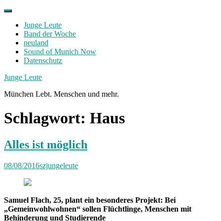
Skip
to
Junge Leute
content
Band der Woche
neuland
Sound of Munich Now
Datenschutz
Facebook
Twitter
Instagram
Junge Leute
München Lebt. Menschen und mehr.
Schlagwort:
Haus
Alles ist möglich
08/08/2016
szjungeleute
Samuel Flach, 25, plant ein besonderes Projekt: Bei
„Gemeinwohlwohnen“ sollen Flüchtlinge, Menschen mit
Behinderung und Studierende