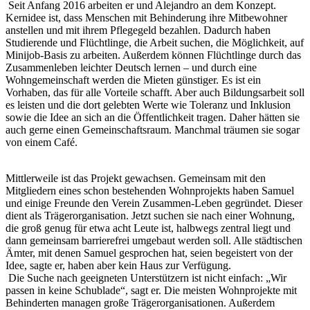
Seit Anfang 2016 arbeiten er und Alejandro an dem Konzept.
Kernidee ist, dass Menschen mit Behinderung ihre Mitbewohner
anstellen und mit ihrem Pflegegeld bezahlen. Dadurch haben
Studierende und Flüchtlinge, die Arbeit suchen, die Möglichkeit, auf
Minijob-Basis zu arbeiten. Außerdem können Flüchtlinge durch das
Zusammenleben leichter Deutsch lernen – und durch eine
Wohngemeinschaft werden die Mieten günstiger. Es ist ein
Vorhaben, das für alle Vorteile schafft. Aber auch Bildungsarbeit soll
es leisten und die dort gelebten Werte wie Toleranz und Inklusion
sowie die Idee an sich an die Öffentlichkeit tragen. Daher hätten sie
auch gerne einen Gemeinschaftsraum. Manchmal träumen sie sogar
von einem Café.
Mittlerweile ist das Projekt gewachsen. Gemeinsam mit den
Mitgliedern eines schon bestehenden Wohnprojekts haben Samuel
und einige Freunde den Verein Zusammen-Leben gegründet. Dieser
dient als Trägerorganisation. Jetzt suchen sie nach einer Wohnung,
die groß genug für etwa acht Leute ist, halbwegs zentral liegt und
dann gemeinsam barrierefrei umgebaut werden soll. Alle städtischen
Ämter, mit denen Samuel gesprochen hat, seien begeistert von der
Idee, sagte er, haben aber kein Haus zur Verfügung.
Die Suche nach geeigneten Unterstützern ist nicht einfach: „Wir
passen in keine Schublade“, sagt er. Die meisten Wohnprojekte mit
Behinderten managen große Trägerorganisationen. Außerdem