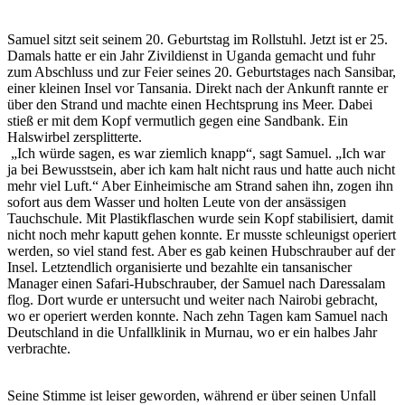
Samuel sitzt seit seinem 20. Geburtstag im Rollstuhl. Jetzt ist er 25.
Damals hatte er ein Jahr Zivildienst in Uganda gemacht und fuhr
zum Abschluss und zur Feier seines 20. Geburtstages nach Sansibar,
einer kleinen Insel vor Tansania. Direkt nach der Ankunft rannte er
über den Strand und machte einen Hechtsprung ins Meer. Dabei
stieß er mit dem Kopf vermutlich gegen eine Sandbank. Ein
Halswirbel zersplitterte.
„Ich würde sagen, es war ziemlich knapp“, sagt Samuel. „Ich war
ja bei Bewusstsein, aber ich kam halt nicht raus und hatte auch nicht
mehr viel Luft.“ Aber Einheimische am Strand sahen ihn, zogen ihn
sofort aus dem Wasser und holten Leute von der ansässigen
Tauchschule. Mit Plastikflaschen wurde sein Kopf stabilisiert, damit
nicht noch mehr kaputt gehen konnte. Er musste schleunigst operiert
werden, so viel stand fest. Aber es gab keinen Hubschrauber auf der
Insel. Letztendlich organisierte und bezahlte ein tansanischer
Manager einen Safari-Hubschrauber, der Samuel nach Daressalam
flog. Dort wurde er untersucht und weiter nach Nairobi gebracht,
wo er operiert werden konnte. Nach zehn Tagen kam Samuel nach
Deutschland in die Unfallklinik in Murnau, wo er ein halbes Jahr
verbrachte.
Seine Stimme ist leiser geworden, während er über seinen Unfall