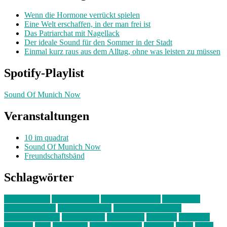
Wenn die Hormone verrückt spielen
Eine Welt erschaffen, in der man frei ist
Das Patriarchat mit Nagellack
Der ideale Sound für den Sommer in der Stadt
Einmal kurz raus aus dem Alltag, ohne was leisten zu müssen
Spotify-Playlist
Sound Of Munich Now
Veranstaltungen
10 im quadrat
Sound Of Munich Now
Freundschaftsbänd
Schlagwörter
10 im Quadrat
Amelie Völker
Anastasia Trenkler
Ausstellung
bahnwärter thiel
Band der Woche
Bei Krause zu Hause
Beziehungsweise
ein abend mit
farbenladen
feierwerk
fotografie
Hip-Hop
indie
junge leute
junges münchen
Kolumne
kunst
Liebe