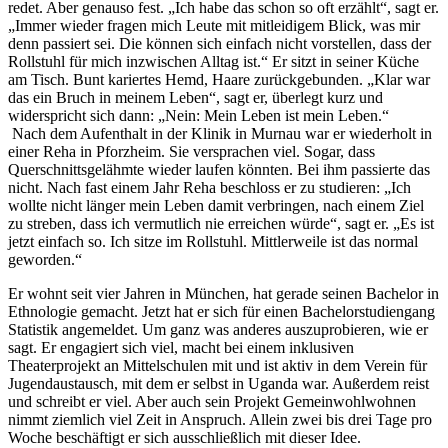
redet. Aber genauso fest. „Ich habe das schon so oft erzählt“, sagt er.
„Immer wieder fragen mich Leute mit mitleidigem Blick, was mir
denn passiert sei. Die können sich einfach nicht vorstellen, dass der
Rollstuhl für mich inzwischen Alltag ist.“ Er sitzt in seiner Küche
am Tisch. Bunt kariertes Hemd, Haare zurückgebunden. „Klar war
das ein Bruch in meinem Leben“, sagt er, überlegt kurz und
widerspricht sich dann: „Nein: Mein Leben ist mein Leben.“
Nach dem Aufenthalt in der Klinik in Murnau war er wiederholt in
einer Reha in Pforzheim. Sie versprachen viel. Sogar, dass
Querschnittsgelähmte wieder laufen könnten. Bei ihm passierte das
nicht. Nach fast einem Jahr Reha beschloss er zu studieren: „Ich
wollte nicht länger mein Leben damit verbringen, nach einem Ziel
zu streben, dass ich vermutlich nie erreichen würde“, sagt er. „Es ist
jetzt einfach so. Ich sitze im Rollstuhl. Mittlerweile ist das normal
geworden.“
Er wohnt seit vier Jahren in München, hat gerade seinen Bachelor in
Ethnologie gemacht. Jetzt hat er sich für einen Bachelorstudiengang
Statistik angemeldet. Um ganz was anderes auszuprobieren, wie er
sagt. Er engagiert sich viel, macht bei einem inklusiven
Theaterprojekt an Mittelschulen mit und ist aktiv in dem Verein für
Jugendaustausch, mit dem er selbst in Uganda war. Außerdem reist
und schreibt er viel. Aber auch sein Projekt Gemeinwohlwohnen
nimmt ziemlich viel Zeit in Anspruch. Allein zwei bis drei Tage pro
Woche beschäftigt er sich ausschließlich mit dieser Idee.