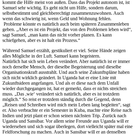
kommt die Hilfe meist von außen. Dass das Projekt autonom ist, ist
Samuel sehr wichtig. Es geht nicht um Hilfe, sondern darum,
selbstbestimmt und gleichberechtigt zusammenzuwohnen. Auch
wenn das schwierig ist, wenn Geld und Wohnung fehlen.
Probleme könnte es natürlich auch beim späteren Zusammenleben
geben. „Aber es ist ein Projekt, das von den Problemen leben wird“,
sagt Samuel, „man kann das nicht vorher planen. Es kann
schiefgehen, aber es ist halt ein Prozess.“
Während Samuel erzählt, gestikuliert er viel. Seine Hände zeigen
alles Mögliche in der Luft. Samuel kann begeistern.
Natürlich hat sich sein Leben verändert. Aber natürlich ist er immer
noch derselbe Mensch, der dieselbe Begeisterung und dieselbe
Organisationskraft ausstrahlt. Und auch seine Zukunftspläne haben
sich nicht wirklich geändert. In Uganda hat er eine Liste mit
Zukunftsideen angefangen. Und als er diese nach dem Unfall
wieder durchgegangen ist, hat er gemerkt, dass er nichts streichen
muss. „Das ,wie‘ verändert sich natürlich, aber es ist trotzdem
möglich.“ So reist er trotzdem ständig durch die Gegend, denn
„Reisen und Schreiben wird mich mein Leben lang begleiten“, sagt
er. Also verbrachte er ein Semester in Kuba, machte eine Reise nach
Indien und jetzt plant er schon seinen nächsten Trip. Zurück nach
Uganda und Sansibar. Vor allem seine Freunde aus Uganda will er
wiedersehen und sich sogar überlegen, dort vielleicht später mal eine
Feldforschung zu machen. Auch in Sansibar will er an denselben