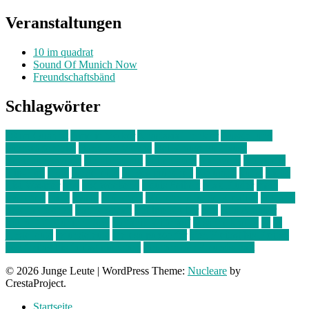
Veranstaltungen
10 im quadrat
Sound Of Munich Now
Freundschaftsbänd
Schlagwörter
10 im Quadrat
Amelie Völker
Anastasia Trenkler
Ausstellung
bahnwärter thiel
Band der Woche
Bei Krause zu Hause
Beziehungsweise
ein abend mit
farbenladen
feierwerk
fotografie
Hip-Hop
indie
junge leute
junges münchen
Kolumne
kunst
Liebe
Lisi Wasmer
lmu
lost weekend
Louis Seibert
Max Fluder
mein
münchen
milla
musik
München
Münchens junge Kreative
neuland
ornella cosenza
Partnerschaft
Philipp Kreiter
pop
Rita Argauer
Sound Of Munich Now
Stefanie Witterauf
susanne krause
sz
sz
junge leute
szjungeleute
theresa parstorfer
Von Freitag bis Freitag
von freitag bis freitag münchen
Zeichen der Freundschaft
© 2026 Junge Leute
|
WordPress Theme:
Nucleare
by
CrestaProject.
Startseite