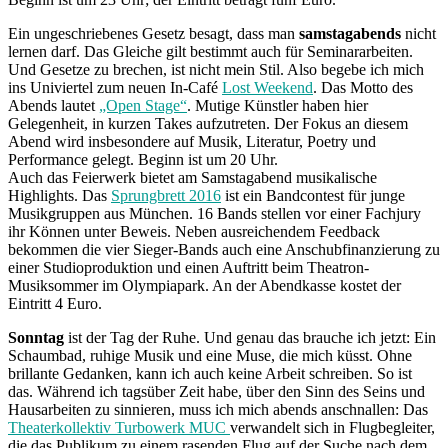
Ein ungeschriebenes Gesetz besagt, dass man
samstagabends
nicht
lernen darf. Das Gleiche gilt bestimmt auch für Seminararbeiten.
Und Gesetze zu brechen, ist nicht mein Stil. Also begebe ich mich
ins Univiertel zum neuen In-Café
Lost Weekend
. Das Motto des
Abends lautet
„Open Stage“
. Mutige Künstler haben hier
Gelegenheit, in kurzen Takes aufzutreten. Der Fokus an diesem
Abend wird insbesondere auf Musik, Literatur, Poetry und
Performance gelegt. Beginn ist um 20 Uhr.
Auch das Feierwerk bietet am Samstagabend musikalische
Highlights. Das
Sprungbrett 2016
ist ein Bandcontest für junge
Musikgruppen aus München. 16 Bands stellen vor einer Fachjury
ihr Können unter Beweis. Neben ausreichendem Feedback
bekommen die vier Sieger-Bands auch eine Anschubfinanzierung zu
einer Studioproduktion und einen Auftritt beim Theatron-
Musiksommer im Olympiapark. An der Abendkasse kostet der
Eintritt 4 Euro.
Sonntag
ist der Tag der Ruhe. Und genau das brauche ich jetzt: Ein
Schaumbad, ruhige Musik und eine Muse, die mich küsst. Ohne
brillante Gedanken, kann ich auch keine Arbeit schreiben. So ist
das. Während ich tagsüber Zeit habe, über den Sinn des Seins und
Hausarbeiten zu sinnieren, muss ich mich abends anschnallen: Das
Theaterkollektiv Turbowerk MUC
verwandelt sich in Flugbegleiter,
die das Publikum zu einem rasenden Flug auf der Suche nach dem