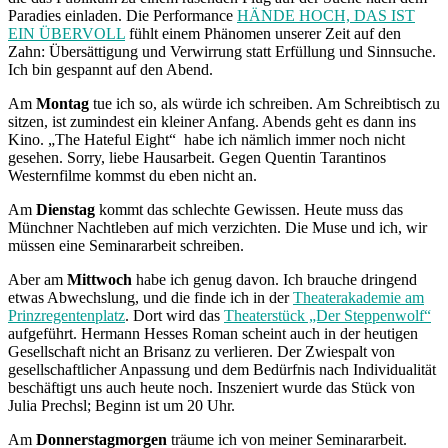
Paradies einladen. Die Performance
HÄNDE HOCH, DAS IST
EIN ÜBERVOLL
fühlt einem Phänomen unserer Zeit auf den
Zahn: Übersättigung und Verwirrung statt Erfüllung und Sinnsuche.
Ich bin gespannt auf den Abend.
Am
Montag
tue ich so, als würde ich schreiben. Am Schreibtisch zu
sitzen, ist zumindest ein kleiner Anfang. Abends geht es dann ins
Kino. „The Hateful Eight“ habe ich nämlich immer noch nicht
gesehen. Sorry, liebe Hausarbeit. Gegen Quentin Tarantinos
Westernfilme kommst du eben nicht an.
Am
Dienstag
kommt das schlechte Gewissen. Heute muss das
Münchner Nachtleben auf mich verzichten. Die Muse und ich, wir
müssen eine Seminararbeit schreiben.
Aber am
Mittwoch
habe ich genug davon. Ich brauche dringend
etwas Abwechslung, und die finde ich in der
Theaterakademie am
Prinzregentenplatz
. Dort wird das
Theaterstück „Der Steppenwolf“
aufgeführt. Hermann Hesses Roman scheint auch in der heutigen
Gesellschaft nicht an Brisanz zu verlieren. Der Zwiespalt von
gesellschaftlicher Anpassung und dem Bedürfnis nach Individualität
beschäftigt uns auch heute noch. Inszeniert wurde das Stück von
Julia Prechsl; Beginn ist um 20 Uhr.
Am
Donnerstagmorgen
träume ich von meiner Seminararbeit.