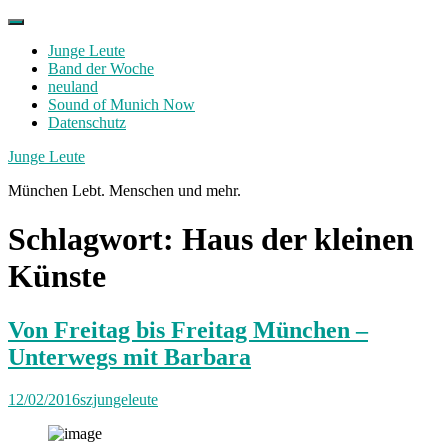
Skip
to
Junge Leute
content
Band der Woche
neuland
Sound of Munich Now
Datenschutz
Facebook
Twitter
Instagram
Junge Leute
München Lebt. Menschen und mehr.
Schlagwort:
Haus der kleinen
Künste
Von Freitag bis Freitag München –
Unterwegs mit Barbara
12/02/2016
szjungeleute