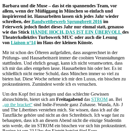
Barbara und die Muse – das ist ein spannendes Team, vor
allem, wenn der Müßiggang in München so einfach und
inspirierend ist. Hausarbeiten lassen sich jedes Jahr wieder
schreiben, der
Bandwettbewerb Sprungbrett 2016
im
Feierwerk jedoch findet dieses Jahr nur einmal statt, genauso
wie das Stück
HÄNDE HOCH, DAS IST EIN ÜBERVOLL
des
Theaterkollektivs Turbowerk MUC oder auch die Lesung
von
Liaison n°14
im Haus der kleinen Künste.
Mir ist schon des Öfteren aufgefallen, dass ausgerechnet in der
Prüfungs- und Hausarbeitszeit immer die coolsten Veranstaltungen
stattfinden. Und ehrlich gesagt, kann ich nicht verantworten, dass
ich mir das alles entgehen lasse. Hausarbeiten hin oder her. Es ist
schließlich nicht meine Schuld, dass München immer so viel zu
bieten hat. Diese Woche nehme ich mir den Luxus, ein bisschen zu
prokrastinieren. Zumindest werde ich es versuchen.
Um den Kopf frei zu kriegen und das schlechte Gewissen
abzuschütteln, bietet sich am
Freitagabend
das
STROM
an. Bei
„up the bracket“
sind Indie-Freunde ganz Zuhause. Wanda, Alt- J
und The Libertines verstehen mich. Sie wissen, dass ich auf die
Tanzfläche gehöre und nicht an den Schreibtisch. Ich wage fast zu
behaupten, dass ich an diesem Abend nicht die einzige Studentin
sein werde, die im STROM ein bisschen vor sich hin prokrastiniert.
Beginn ist um 23 Uhr; der Eintritt beträgt fünf Euro.