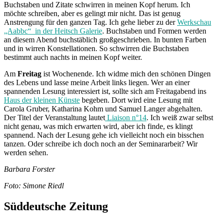
Buchstaben und Zitate schwirren in meinen Kopf herum. Ich
möchte schreiben, aber es gelingt mir nicht. Das ist genug
Anstrengung für den ganzen Tag. Ich gehe lieber zu der
Werkschau
„Aabbc“ in der Heitsch Galerie
. Buchstaben und Formen werden
an diesem Abend buchstäblich großgeschrieben. In bunten Farben
und in wirren Konstellationen. So schwirren die Buchstaben
bestimmt auch nachts in meinen Kopf weiter.
Am
Freitag
ist Wochenende. Ich widme mich den schönen Dingen
des Lebens und lasse meine Arbeit links liegen. Wer an einer
spannenden Lesung interessiert ist, sollte sich am Freitagabend ins
Haus der kleinen Künste
begeben. Dort wird eine Lesung mit
Carola Gruber, Katharina Kohm und Samuel Langer abgehalten.
Der Titel der Veranstaltung lautet
Liaison n°14
. Ich weiß zwar selbst
nicht genau, was mich erwarten wird, aber ich finde, es klingt
spannend. Nach der Lesung gehe ich vielleicht noch ein bisschen
tanzen. Oder schreibe ich doch noch an der Seminararbeit? Wir
werden sehen.
Barbara Forster
Foto: Simone Riedl
Süddeutsche Zeitung