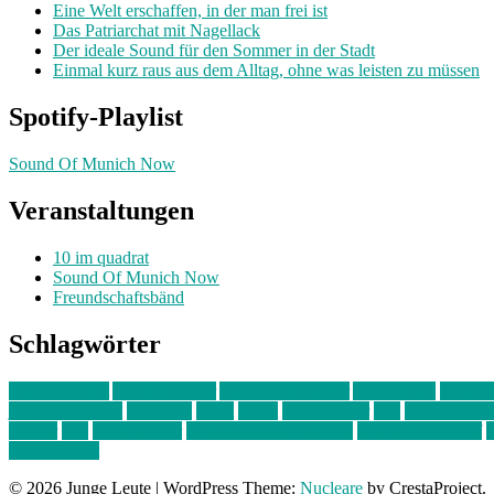
Eine Welt erschaffen, in der man frei ist
Das Patriarchat mit Nagellack
Der ideale Sound für den Sommer in der Stadt
Einmal kurz raus aus dem Alltag, ohne was leisten zu müssen
Spotify-Playlist
Sound Of Munich Now
Veranstaltungen
10 im quadrat
Sound Of Munich Now
Freundschaftsbänd
Schlagwörter
10 im Quadrat
Amelie Völker
Anastasia Trenkler
Ausstellung
bahnwär
junges münchen
Kolumne
kunst
Liebe
Lisi Wasmer
lmu
lost weeken
Kreiter
pop
Rita Argauer
Sound Of Munich Now
Stefanie Witterauf
s
Freundschaft
© 2026 Junge Leute
|
WordPress Theme:
Nucleare
by CrestaProject.