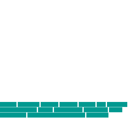
abend mit
farbenladen
feierwerk
fotografie
Hip-Hop
indie
junge leute
ens junge Kreative
neuland
ornella cosenza
Partnerschaft
Philipp
tag bis Freitag
von freitag bis freitag münchen
Zeichen der