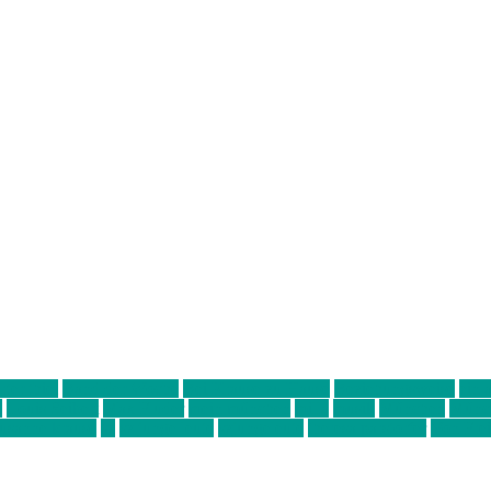
ter thiel
Band der Woche
Bei Krause zu Hause
Beziehungsweise
ein 
d
Louis Seibert
Max Fluder
mein münchen
milla
musik
München
Münch
usanne krause
sz
sz junge leute
szjungeleute
theresa parstorfer
Von Frei