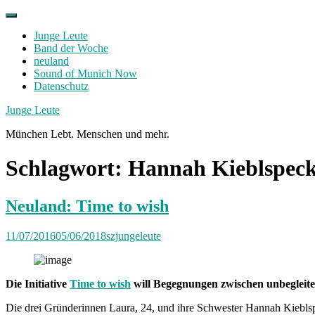
Skip
to
Junge Leute
content
Band der Woche
neuland
Sound of Munich Now
Datenschutz
Facebook
Twitter
Instagram
Junge Leute
München Lebt. Menschen und mehr.
Schlagwort:
Hannah Kieblspec
Neuland: Time to wish
11/07/2016
05/06/2018
szjungeleute
Die Initiative
Time to wish
will Begegnungen zwischen unbegleitet
Die drei Gründerinnen Laura, 24, und ihre Schwester Hannah Kiebls